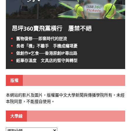
昂坪360賣飛黨橫行 屢禁不絕
舊物復修──即棄時代的逆流
長者「機」不離手 手機成癮堪憂
做創作≠乞食──香港原創IP尋出路
紙筆存溫度 文具店的堅守與轉型
版權
本網站的影片及圖片，版權屬中文大學新聞與傳播學院所有，未經
本院同意，不能擅自使用。
大學線
大