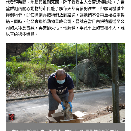
代發現時間、地點與推測死因，除了看看主人會否認領動物，亦希
望群組內關心動物的市民能了解每天都有貓狗往生，但願司機減少
撞倒牠們，即使撞倒亦把牠們放到路邊，讓牠們不會再重複被車輾
過。同時，他又會聯絡動物善終公司，嘗試在當日內把遺體送至公
司的大冰倉雪藏，再安排火化。他解釋，畢竟車上的雪櫃不大，難
以容納過多遺體。