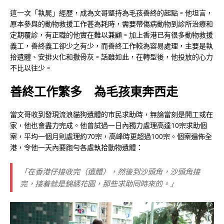
這一次「執屍」經歷，成為文哥堅持為毛孩善終的起點。他坦言，
原本參與的動物救援工作甚為耗時，需要帶傷病動物到診所治療和
定期覆診，有正職的他實在難以兼顧。加上香港已有很多動物救援
義工，善終義工卻少之有少，而善終工作較為容易處理，主要是執
拾遺體、安排火化和撒骨灰。話雖如此，在轉型後，他投放的心力
不比以往少。
善終工作繁多 為毛孩東奔西走
當文哥收到發現流浪貓狗遺體的市民求助時，無論當刻是開工或在
家，他也會盡力完成。他曾試過一日內獨力處理高達10宗求助個
案，平均一個月則處理約70宗，高峰時更超過100宗。個案遍佈全
港，令他一天內要跑勻各處執拾動物遺體：
「在香港仔接收完（遺體），然後到沙頭角，沙頭角接
完，接着就是錦綉花園，那些求助同時來的。」