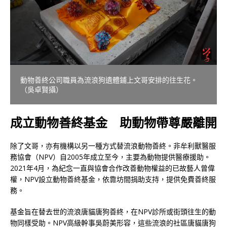
動物善終公司職員為流浪狗遺體鋪上文哥安排的往生花。
（吳卓賢攝）
成立動物善終基金 助動物帶尊嚴離開
除了文哥，亦有機構以另一種方式替流浪動物善終。非牟利獸醫服
務協會（NPV）自2005年成立至今，主要為動物提供醫療援助。
2021年4月，為紀念一直與協會合作改善動物權益的已故藝人曾偉
權，NPV設立動物善終基金，依靠坊間捐助支持，提供免費善終服
務。
基金旨在替去世的流浪唐貓唐狗善終，在NPV診所或街頭往生的動
物同樣受助。NPV高級幹事吳蔚美形容，這些流浪的社區唐貓唐狗