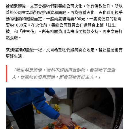
拾起遺體後，文哥會攜牠們到善終公司火化。他有佛教信仰，所以
善終公司會為貓狗安排超渡和誦經，再為遺體火化。火化費用視乎
動物種類和體型而定，一般兩隻貓需要800元，一隻狗便宜的話需
要約1000元。在火化前，善終公司職員會在遺體身上鋪「往生
被」和「往生花」。所有相關費用皆由市民捐款支持，再由文哥打
點張羅。
來到貓狗的最後一程，文哥希望牠們能夠開心地走，輪迴投胎後有
更好生活：
「牠生前是流浪，當然不想牠再做動物，希望牠下世做
人，做寵物也沒有問題，那希望牠有好主人。」