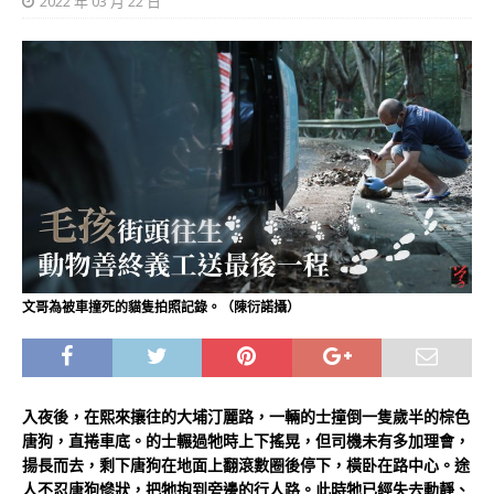
2022 年 03 月 22 日
文哥為被車撞死的貓隻拍照記錄。（陳衍諾攝）
入夜後，在熙來攘往的大埔汀麗路，一輛的士撞倒一隻歲半的棕色
唐狗，直捲車底。的士輾過牠時上下搖晃，但司機未有多加理會，
揚長而去，剩下唐狗在地面上翻滾數圈後停下，橫卧在路中心。途
人不忍唐狗慘狀，把牠抱到旁邊的行人路。此時牠已經失去動靜、