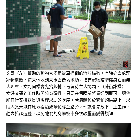
文哥（左）幫助的動物大多是被車撞倒的流浪貓狗，有時亦會處理
寵物遺體。這天他收到天水圍街坊求助，指有寵物貓墮樓身亡而無
人理會，文哥同樣會先拾起牠，再留待主人認領。（陳衍諾攝）
幸好文哥的工作時間較為彈性，只要在傍晚前將貨送到即可，讓他
能自行安排送貨與處理求助的次序。若遺體位於繁忙的馬路上，求
助人又未能在原地看顧或幫忙移至路旁，他就會先放下手上工作，
趕去拾起遺體，以免牠們的身軀被車多次輾壓而變得殘缺。