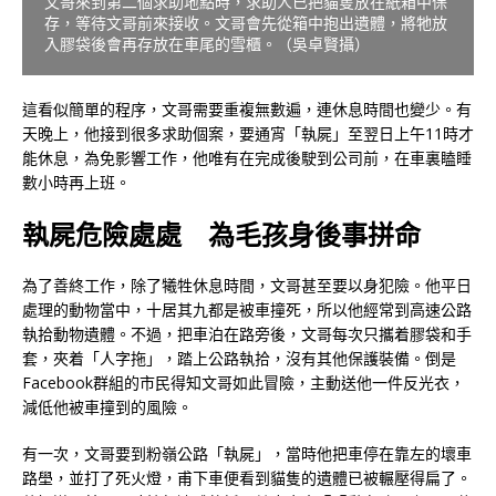
文哥來到第二個求助地點時，求助人已把貓隻放在紙箱中保
存，等待文哥前來接收。文哥會先從箱中抱出遺體，將牠放
入膠袋後會再存放在車尾的雪櫃。（吳卓賢攝）
這看似簡單的程序，文哥需要重複無數遍，連休息時間也變少。有
天晚上，他接到很多求助個案，要通宵「執屍」至翌日上午11時才
能休息，為免影響工作，他唯有在完成後駛到公司前，在車裏瞌睡
數小時再上班。
執屍危險處處 為毛孩身後事拼命
為了善終工作，除了犧牲休息時間，文哥甚至要以身犯險。他平日
處理的動物當中，十居其九都是被車撞死，所以他經常到高速公路
執拾動物遺體。不過，把車泊在路旁後，文哥每次只攜着膠袋和手
套，夾着「人字拖」，踏上公路執拾，沒有其他保護裝備。倒是
Facebook群組的市民得知文哥如此冒險，主動送他一件反光衣，
減低他被車撞到的風險。
有一次，文哥要到粉嶺公路「執屍」，當時他把車停在靠左的壞車
路壆，並打了死火燈，甫下車便看到貓隻的遺體已被輾壓得扁了。