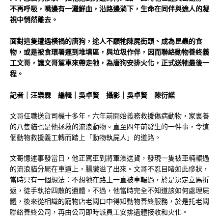
不再呼吸，嘴邊有一灘鮮血，沿路邊淌下，生命在同伴與途人的凝
視中悄然離去。
面對這隻遭遇橫禍的唐狗，途人不願牠陳屍街頭、成為昆蟲的食
物，或是被食環署運到堆填區，與垃圾作伴，因而聯絡動物善終義
工文哥，讓文哥駕車來帶走牠，為唐狗安排火化，正式送牠最後一
程。
記者｜汪樂霖 編輯｜吳卓賢 攝影｜吳卓賢 陳衍諾
文哥任職送貨司機十多年，六年前開始義務救援傷病動物，家裏養
的八隻貓也是他拯救的流浪動物。直至四年前發生的一件事，令這
個動物救援義工轉而踏上「動物執屍人」的道路。
文哥憶述事發當日，他正駕車到將軍澳送貨，發現一隻被車輛輾過
的流浪貓分屍在車道上，腸臟溢了出來。文哥不忍目睹如此慘狀，
當時只有一個想法：不想牠在路上一直被車輾過，於是決定立馬折
返，徒手執拾四散的遺體。不過，他當時完全不知道該如何處理屍
體，後來從相識的寵物店老闆口中得知動物善終服務，於是托老闆
聯絡善終公司，再由公司即時派員工安排遺體接收和火化。