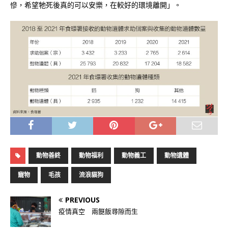
慘，希望牠死後真的可以安樂，在較好的環境離開」。
動物善終
動物福利
動物義工
動物遺體
寵物
毛孩
流浪貓狗
PREVIOUS
疫情真空 兩餸飯尋隙而生