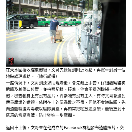
在天水圍接收貓遺體後，文哥先送貨到附近地點，再駕車到另一個
地點處理求助。（陳衍諾攝）
一般情況下，文哥到達求助現場後，會先戴上手套，仔細觀察貓狗
遺體及其傷口位置，並拍照記錄。接着，他會用探測機掃一掃遺
體，檢查牠身上有沒有晶片，判斷牠有沒有主人。有時文哥會遇到
嚴重腐爛的遺體，依附在上的屍蟲數之不盡，但他不會嫌骯髒，先
向遺體噴灑消毒液以驅除屍蟲，再如常把牠放進膠袋，最後放到車
尾箱的雪櫃雪藏，防止牠進一步腐爛。
返回車上後，文哥會在他成立的Facebook群組發布遺體照片，交