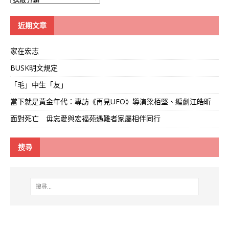
學
線
近期文章
家在宏志
BUSK明文規定
「毛」中生「友」
當下就是黃金年代：專訪《再見UFO》導演梁栢堅、編劇江皓昕
面對死亡 毋忘愛與宏福苑遇難者家屬相伴同行
搜尋