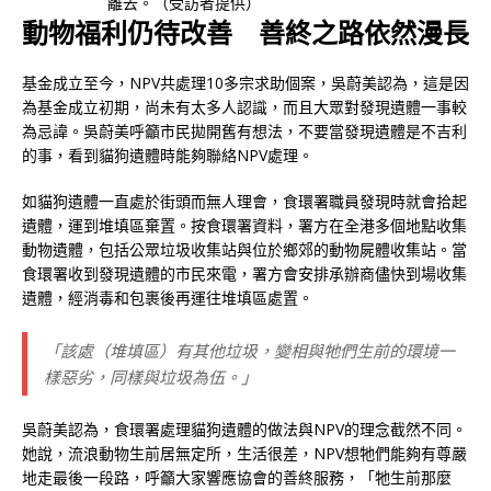
離去。（受訪者提供）
動物福利仍待改善 善終之路依然漫長
基金成立至今，NPV共處理10多宗求助個案，吳蔚美認為，這是因
為基金成立初期，尚未有太多人認識，而且大眾對發現遺體一事較
為忌諱。吳蔚美呼籲市民拋開舊有想法，不要當發現遺體是不吉利
的事，看到貓狗遺體時能夠聯絡NPV處理。
如貓狗遺體一直處於街頭而無人理會，食環署職員發現時就會拾起
遺體，運到堆填區棄置。按食環署資料，署方在全港多個地點收集
動物遺體，包括公眾垃圾收集站與位於鄉郊的動物屍體收集站。當
食環署收到發現遺體的市民來電，署方會安排承辦商儘快到場收集
遺體，經消毒和包裹後再運往堆填區處置。
「該處（堆填區）有其他垃圾，變相與牠們生前的環境一
樣惡劣，同樣與垃圾為伍。」
吳蔚美認為，食環署處理貓狗遺體的做法與NPV的理念截然不同。
她說，流浪動物生前居無定所，生活很差，NPV想牠們能夠有尊嚴
地走最後一段路，呼籲大家響應協會的善終服務，「牠生前那麼