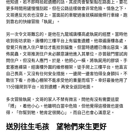
他知道，若不即時拾起遺體的話，其皮肉會緊緊黏在路面上，要花
更多時間用鏟慢慢刮起，但在公路這樣做會非常危險。情急之下，
文哥連反光衣也沒穿上，當面前的車駛過後就橫越幾條行車線，跑
到靠右的快線冒險「執屍」。
另一次令文哥難忘的，是他在九龍城唐樓高處執屍的經歷。當時他
收到街坊求助，唐樓的三樓平台上有貓隻遺體。他尋遍唐樓各處，
發覺只有進入住户單位才能拾到貓隻，但當時遺體已傳出惡臭、滿
佈屍蟲，文哥推測住户未必願意讓他進入其單位，亦曾敲門嘗試詢
問住户，但沒有人應門。於是，他把心一橫，將執屍用的膠袋、手
套塞進褲袋，經唐樓外圍的維修棚架，徒手爬上三樓平台。他直言
自己畏高，又沒有任何安全措施，一邊爬一邊害怕得全身顫抖，不
敢往下看，亦擔心棚架不能承受他的重量而塌下。幸好最後他用了
15分鐘爬到平台，拾到遺體，再安全返回地面。
多次冒險執屍，文哥的家人不禁有微言，問他有沒有需要這麼
「搏」，着他小心。他雖明白當中危險，但他覺得這樣做也是值
得，「你幫到牠，牠肯定很開心」，而自己也會心滿意足。
送別往生毛孩 望牠們來生更好