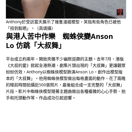
Anthony於受訪當天展示了幾隻漫威模型，笑指有些角色已被他
「扭到鬆晒」。（高靖攝）
與港人苦中作樂 蜘蛛俠變Anson
Lo 仿跳「大叔舞」
平台成立約兩年，開始夾雜不少幽默逗趣的主題。去年7月，港版
《大叔的愛》掀起全港熱潮，劇集片頭出現的「大叔舞」更讓觀眾
紛紛仿效，Anthony以蜘蛛俠模型飾演Anson Lo，創作出模型版
本的「大叔舞」。他用蜘蛛俠模型做出每格畫面的動作，花了兩晚
的睡前時間拍攝近500張照片，最後組合成一支完整的「大叔舞」
片段。影片中蜘蛛俠模型隨著主題曲做出各種複雜的心心手勢、拍
手和托頭動作等，作品成功引起迴響。