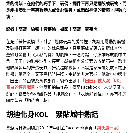
集的情緒。在他們的巧手下，玩偶、擺件不再只是擺設或玩物，而
是能拼湊出一幕幕教港人或會心微笑，或黯然神傷的情境，道破心
境。
記者｜高靖 編輯｜黃嘉愉 攝影｜高靖 黃嘉愉
在充斥著扭蛋模型、1比12迷你玩具的房間裡，胡總用電動打磨機
及砂紙打磨著「胡迪」的棕色頭髮，直至磨成光頭方肯罷休。他一
邊緊盯熒幕上《大叔的愛》的劇照，一邊將黏土仔細雕琢成劇中主
角「田田」的亂髮造型。接著，胡總從辦公桌旁的收納箱中，取出
他收藏多年的扭蛋玩具。扭蛋種類繁多，不論是家居擺設或人物服
裝都非常齊全，又不需耗時拼砌，令胡總非常著迷。他從中挑選出
「田田」的西裝及背包部件，製作出劇中
「田田」被大叔「KK」
表白的經典場景
。他隨即拍攝作品上傳至Facebook，未幾便廣收
好評，讀者紛紛稱讚作品「神還原」、「表情好到位」，亦有不少
網民留言「期待第二輯」。
胡迪化身KOL 緊貼城中熱話
資深玩具迷胡總於2018年中創立Facebook專頁「
胡氏這一家
」，