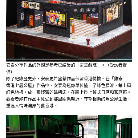
安泰分享作品的外觀是參考已結業的「豪華戲院」。（受訪者提
供）
除了紀錄歷史外，安泰更希望藉作品保留香港情懷。在「雞寮——
香港七層公屋」作品中，安泰為迷你單位塗上了綠色牆漆、鋪上磚
紅色地板，放一張殘舊的碌架床，在牆上掛上舊式日曆和家庭照。
觀看者能在作品中感受到鄰里關係親近、守望相助的舊公屋生活，
重溫人情味濃厚的舊香港。