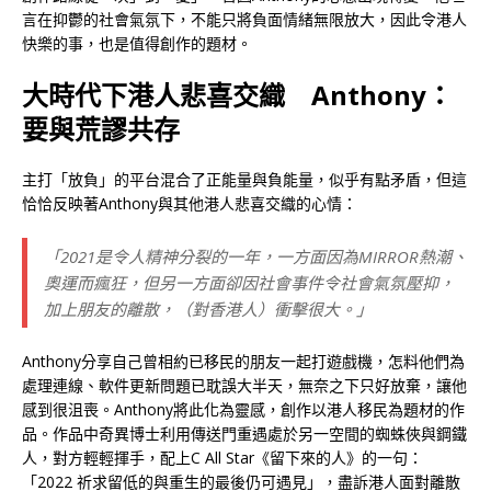
言在抑鬱的社會氣氛下，不能只將負面情緒無限放大，因此令港人
快樂的事，也是值得創作的題材。
大時代下港人悲喜交織 Anthony：
要與荒謬共存
主打「放負」的平台混合了正能量與負能量，似乎有點矛盾，但這
恰恰反映著Anthony與其他港人悲喜交織的心情：
「2021是令人精神分裂的一年，一方面因為MIRROR熱潮、
奧運而瘋狂，但另一方面卻因社會事件令社會氣氛壓抑，
加上朋友的離散，（對香港人）衝擊很大。」
Anthony分享自己曾相約已移民的朋友一起打遊戲機，怎料他們為
處理連線、軟件更新問題已耽誤大半天，無奈之下只好放棄，讓他
感到很沮喪。Anthony將此化為靈感，創作以港人移民為題材的作
品。作品中奇異博士利用傳送門重遇處於另一空間的蜘蛛俠與鋼鐵
人，對方輕輕揮手，配上C All Star《留下來的人》的一句：
「2022 祈求留低的與重生的最後仍可遇見」，盡訴港人面對離散