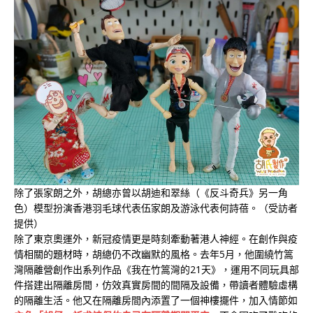
除了張家朗之外，胡總亦曾以胡迪和翠絲（《反斗奇兵》另一角
色）模型扮演香港羽毛球代表伍家朗及游泳代表何詩蓓。（受訪者
提供）
除了東京奧運外，新冠疫情更是時刻牽動著港人神經。在創作與疫
情相關的題材時，胡總仍不改幽默的風格。去年5月，他圍繞竹篙
灣隔離營創作出系列作品《我在竹篙灣的21天》，運用不同玩具部
件搭建出隔離房間，仿效真實房間的間隔及設備，帶讀者體驗虛構
的隔離生活。他又在隔離房間內添置了一個神樓擺件，加入情節如