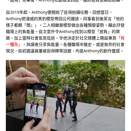
自2019年起，Anthony便開始了這項拍攝任務。回想當日，
Anthony把漫威的黑豹模型帶回公司擺放。同事看到後笑言「他的
樣子都頗『頹』」，二人相繼替模型做出各種頹廢姿勢，藉此抒發
職場上的負能量。這次意外令Anthony找到以模型「放負」的樂
趣，加上當時社會氣氛低迷，令他決定於社交媒體上開設專頁
「有
一種灰」
，與讀者分享負能量。各種職場辛酸史，或是無奈的社會
現況，如初選議員屢被拒保釋等話題，均是Anthony的創作靈感。