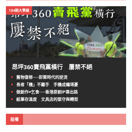
184期大學線
昂坪360賣飛黨橫行 屢禁不絕
舊物復修──即棄時代的逆流
長者「機」不離手 手機成癮堪憂
做創作≠乞食──香港原創IP尋出路
紙筆存溫度 文具店的堅守與轉型
版權