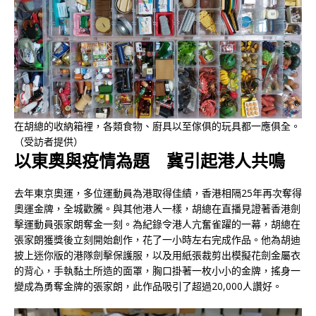
在胡總的收納箱裡，各類食物、廚具以至傢俱的玩具都一應俱全。
（受訪者提供）
以東奧與疫情為題 冀引起港人共鳴
去年東京奧運，多位運動員為港取得佳績，香港相隔25年再次奪得
奧運金牌，全城歡騰。與其他港人一樣，胡總在直播見證著香港劍
擊運動員張家朗奪金一刻。為紀錄令港人亢奮雀躍的一幕，胡總在
張家朗獲獎後立刻開始創作，花了一小時左右完成作品。他為胡迪
披上迷你版的港隊劍擊保護服，以及用紙張裁剪出模擬花劍金屬衣
的背心，手執黏土所造的面罩，胸口掛著一枚小小的金牌，搖身一
變成為勇奪金牌的張家朗，此作品吸引了超過20,000人讚好。