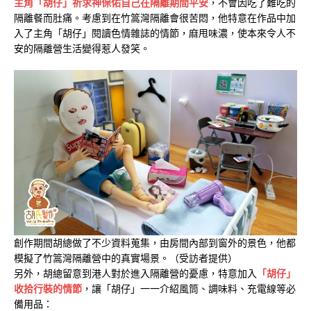
主角「胡仔」祈求神保佑自己在隔離期間平安
，不會因吃了難吃的
隔離餐而肚痛。考慮到在竹篙灣隔離會很苦悶，他特意在作品中加
入了主角「胡仔」閱讀色情雜誌的情節，麻甩味濃，使本來令人不
安的隔離營生活變得惹人發笑。
創作期間胡總做了不少資料蒐集，由房間內部到窗外的景色，他都
模擬了竹篙灣隔離營中的真實場景。（受訪者提供）
另外，胡總留意到港人對於進入隔離營的憂慮，特意加入
「胡仔」
收拾行裝的情節
，讓「胡仔」一一介紹風筒、調味料、充電線等必
備用品：