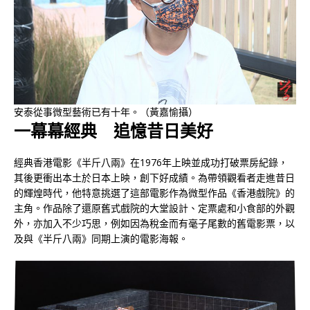
安泰從事微型藝術已有十年。（黃嘉愉攝）
一幕幕經典 追憶昔日美好
經典香港電影《半斤八兩》在1976年上映並成功打破票房紀錄，
其後更衝出本土於日本上映，創下好成績。為帶領觀看者走進昔日
的輝煌時代，他特意挑選了這部電影作為微型作品《香港戲院》的
主角。作品除了還原舊式戲院的大堂設計、定票處和小食部的外觀
外，亦加入不少巧思，例如因為稅金而有毫子尾數的舊電影票，以
及與《半斤八兩》同期上演的電影海報。