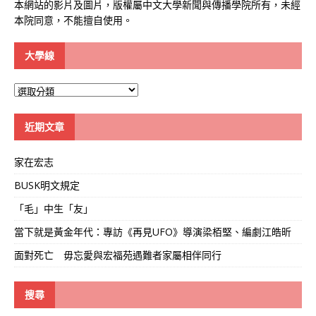
本網站的影片及圖片，版權屬中文大學新聞與傳播學院所有，未經
本院同意，不能擅自使用。
大學線
大
學
線
近期文章
家在宏志
BUSK明文規定
「毛」中生「友」
當下就是黃金年代：專訪《再見UFO》導演梁栢堅、編劇江皓昕
面對死亡 毋忘愛與宏福苑遇難者家屬相伴同行
搜尋