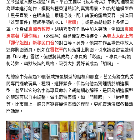
至今追蹤人數已超過16萬。平台主要以《反斗奇兵》中的胡迪模型
為藍本進行創作，模擬各種香港熱話的真實場景，如為胡迪模型帶
上黑長直髮，在眼底塗上眼睫毛液，配上誇張的露齒笑容，扮演因
「盆菜事件」惹起爭議的KOL
「雪姨」
；或是為胡迪戴上多個口
罩，化身成
袁國勇教授
。胡總喜愛在作品中加入笑話，例如讓
袁國
勇拿著「逼你痛」
（必理痛）藥盒開記者招待會、為
老太太配上有
「譚仔姐姐」新移民口音
的對白等。另外，他常在作品場景中放入
迷你胸圍道具，例如在
雪糕車
的角落掛上胸圍，引來讀者留言戲稱
要「bra味」雪糕，儼然將其成為了專頁的「彩蛋」。專頁不時諷
刺時弊、幽默詼諧的風格，吸引大批愛好者成為「胡粉」。
胡總家中有超過10個裝載扭蛋模型的組櫃和膠盒，甚至有獨立的房
間專門擺放玩具，種類、選擇繁多，但為何他為獨鍾情於胡迪模
型，甚至以它的名字為專頁命名？胡總細心解釋，是因為胡迪模型
的眼球可以自由調整，做出奇特表情，如「鬥雞眼」、「射哩眼」
等，比市面上一般只有寥寥幾個表情的模型，更能靈活演繹各種熱
門話題。