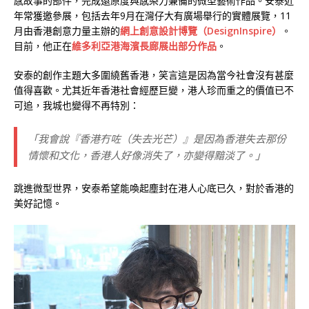
感故事的部件，完成還原度與感染力兼備的微型藝術作品。安泰近
年常獲邀參展，包括去年9月在灣仔大有廣場舉行的實體展覽，11
月由香港創意力量主辦的
網上創意設計博覽（DesignInspire）
。
目前，他正在
維多利亞港海濱長廊展出部分作品
。
安泰的創作主題大多圍繞舊香港，笑言這是因為當今社會沒有甚麼
值得喜歡。尤其近年香港社會經歷巨變，港人珍而重之的價值已不
可追，我城也變得不再特別：
「我會說『香港冇咗（失去光芒）』是因為香港失去那份
情懷和文化，香港人好像消失了，亦變得黯淡了。」
跳進微型世界，安泰希望能喚起塵封在港人心底已久，對於香港的
美好記憶。