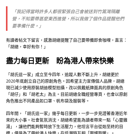
「我記得當時許多人都很緊張自己會被送到竹篙灣隔離
營，不知要帶甚麼東西進營，所以我做了個作品提醒他們
要準備什麼。」
有讀者帖文下留言，感激胡總提醒了自己要帶備即食咖哩，直言：
「胡總，幸好有你！」
盡力每日更新 盼為港人帶來快樂
「胡氏這一家」成立至今四年，追蹤人數不斷上升，胡總更於
2020年底創立自己的原創角色。因希望主力宣傳個人品牌，胡總
現已減少使用原裝胡迪模型拍攝，改以佩戴紙牌面具的原創角色
「胡仔」和「胡老太」為主。目前胡總全職經營專頁，也會以原創
角色推出不同產品如口罩、帆布袋及服裝等。
四年間，「胡氏這一家」幾乎每日更新，一步一步見證著香港近年
來的大小事。社會氣氛消沈，胡總希望能為讀者帶來一點「心靈雞
湯」，讓他們能夠暫時放下生活壓力，他坦言平台從始至終的目
標，便是為了帶給港人快樂，在低潮時互相「圍爐取暖」。