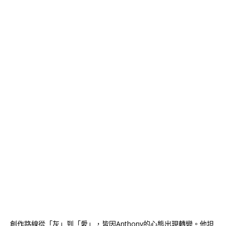
創作路線從「灰」到「愛」，皆因Anthony的心態出現轉變。他坦