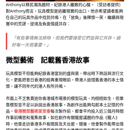
Anthony以移民潮為題材，紀錄港人離散的心酸。（受訪者提供）
對Anthony而言，玩具模型是逃離現實的出口。他亦希望讀者能夠
在自己的玩具作品中找到共鳴，在「放負」後釋懷一笑，繼續與現
實中的荒謬、逆境及負面情感共存：
「有些事情無法排除，但我們要接受它們並與它共存。過
好每一天很重要。」
微型藝術 記載舊香港故事
玩具模型不但能夠紀錄香港當刻的盛與衰，帶出時下熱話與流行文
化，更能把昔日香港的經典重現眼前，帶港人追憶舊香港的本土情
懷，讓不同年代的港人有所共鳴。
市面上不乏售賣迷你香港城市場景的模型玩具，均栩栩如生，但單
靠模型並不足以訴說出香港故事。為創作出能夠勾起本土記憶的作
品，
香港微型藝術家安泰
每次製作前，都會平均投入近三個月時間
作事前構思和蒐集故事，如在創作有關籠屋議題的作品《籠人》
時，他曾走訪香港多戶板間房及天台屋。隨後，他會製作能帶出情