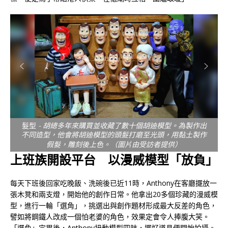
髮型
- 胡總多年來購買並收藏了數十個胡迪模型。為製作出
不同造型，他會將胡迪模型的頭髮打磨至光頭，用黏土製作
假髮，雕刻後上色。（圖片由受訪者提供）
上班族開設平台 以漫威模型「放負」
每天下班後回家吃晚飯、洗碗後已近11時，Anthony在客廳擺放一
張木凳和兩支燈，開始他的創作日常。他拿出20多個珍藏的漫威模
型，進行一輪「選角」，挑選出與創作題材形成最大反差的角色，
譬如將鋼鐵人改成一個怕老婆的角色，效果定會令人捧腹大笑。
「選角」完畢後，Anthony扭動模型四肢，擺好道具便開始拍攝。