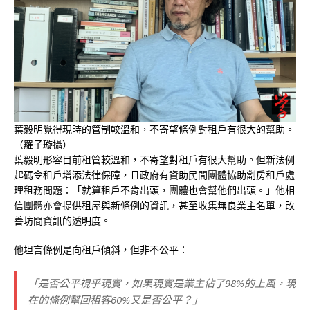
葉毅明覺得現時的管制較溫和，不寄望條例對租戶有很大的幫助。
（羅子璇攝）
葉毅明形容目前租管較溫和，不寄望對租戶有很大幫助。但新法例
起碼令租戶增添法律保障，且政府有資助民間團體協助劏房租戶處
理租務問題：「就算租戶不肯出頭，團體也會幫他們出頭。」他相
信團體亦會提供租屋與新條例的資訊，甚至收集無良業主名單，改
善坊間資訊的透明度。
他坦言條例是向租戶傾斜，但非不公平：
「是否公平視乎現實，如果現實是業主佔了98%的上風，現
在的條例幫回租客60%又是否公平？」