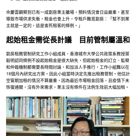
佘慶雲觀察到已有一成劏房業主離場，預料情況會日益嚴重，甚至
導致市場供求失衡，租金也會上升，令租戶難覓劏房：「幫不到業
主就是一定的，這是害死租客的條例。」
起始租金需從長計議 目前管制屬溫和
劏房租務管制研究工作小組成員、香港城市大學公共政策系教授葉
毅明認同條例不設起始租金是很大缺失，但起始租金的訂立、監察
和仲裁機制都需要長時間討論，和加派人手推行，工作小組難以在
18個月內研究出方案。因此小組當時決定先推出租務管制。他估計
空窗期加租的情況不算嚴重，因為最近市場租金回落，且疫情下未
恢復通關，沒有外來需求，業主沒有條件在法例生效前大幅加租。