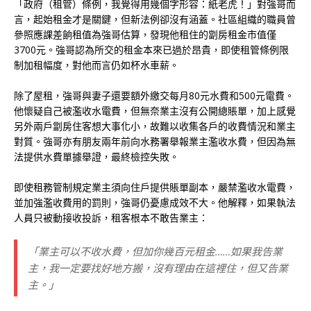
「政府（租管）條例，我覺得用幾個字形容：紙老虎！」對強哥而
言，起始租金才是關鍵，但新法例卻沒有涵蓋。社區組織的職員曾
參照應課差餉租值為強哥估算，發現他租住的劏房租金市值僅
3700元。強哥認為所交的租金本來已過於昂貴，即使租管條例限
制加租幅度，對他而言仍如杯水車薪。
除了屋租，強哥與妻子還要額外繳交每月80元水費和500元電費。
他懷疑自己被濫收水電費，但無奈業主沒有公開總賬單，加上感覺
另外兩戶劏房住客想大事化小，故難以收集各戶的收費情況和業主
對質。強哥亦有朋友兩年前向水務署舉報業主濫收水費，但因為無
法提供水費單據舉證，最終檢控失敗。
即使租務管制規定業主須向住戶提供賬單副本，嚴禁濫收水電費，
並加強濫收費用的罰則，強哥仍憂慮成效不大。他解釋，如果執法
人員只被動接收投訴，租客根本不敢告業主：
「業主可以不收水費，但加你幾百元租金……如果我告業
主，我一定要找好地方搬，沒有理由在這裡住，但又告業
主。」