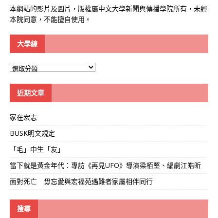
本網站的影片及圖片，版權屬中文大學新聞與傳播學院所有，未經
本院同意，不能擅自使用。
大學線
大
學
線
近期文章
家在宏志
BUSK明文規定
「毛」中生「友」
當下就是黃金年代：專訪《再見UFO》導演梁栢堅、編劇江皓昕
面對死亡 毋忘愛與宏福苑遇難者家屬相伴同行
搜尋