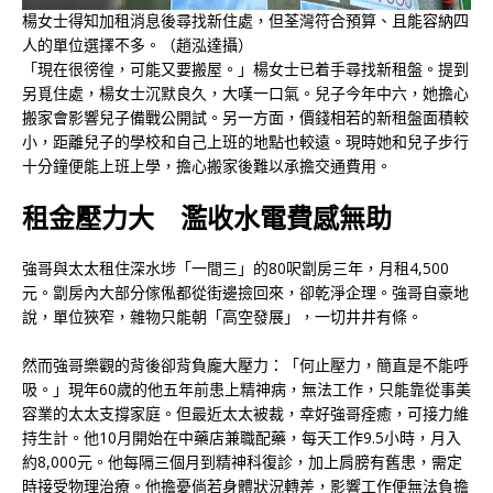
楊女士得知加租消息後尋找新住處，但荃灣符合預算、且能容納四
人的單位選擇不多。（趙泓達攝）
「現在很徬徨，可能又要搬屋。」楊女士已着手尋找新租盤。提到
另覓住處，楊女士沉默良久，大嘆一口氣。兒子今年中六，她擔心
搬家會影響兒子備戰公開試。另一方面，價錢相若的新租盤面積較
小，距離兒子的學校和自己上班的地點也較遠。現時她和兒子步行
十分鐘便能上班上學，擔心搬家後難以承擔交通費用。
租金壓力大 濫收水電費感無助
強哥與太太租住深水埗「一間三」的80呎劏房三年，月租4,500
元。劏房內大部分傢俬都從街邊撿回來，卻乾淨企理。強哥自豪地
說，單位狹窄，雜物只能朝「高空發展」，一切井井有條。
然而強哥樂觀的背後卻背負龐大壓力：「何止壓力，簡直是不能呼
吸。」現年60歲的他五年前患上精神病，無法工作，只能靠從事美
容業的太太支撐家庭。但最近太太被裁，幸好強哥痊癒，可接力維
持生計。他10月開始在中藥店兼職配藥，每天工作9.5小時，月入
約8,000元。他每隔三個月到精神科復診，加上肩膀有舊患，需定
時接受物理治療。他擔憂倘若身體狀況轉差，影響工作便無法負擔