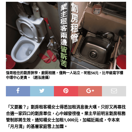
強哥租住的劏房狹窄，廚厠相連，僅夠一人站立，呎租56元，比甲級寫字樓
中環中心更貴。（趙泓達攝）
「又要搬？」劏房租客楊女士得悉加租消息後大嘆，只好又再尋找
合適一家四口的劏房單位，心中越發徬徨。業主早前明言劏房租務
管制即將生效，通知楊女士加租1,000元，加幅近兩成，令本來
「月月清」的基層家庭雪上加霜。