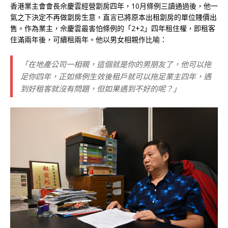
香港業主會會長佘慶雲經營劏房四年，10月條例三讀通過後，他一
氣之下決定不再做劏房生意，直言已將原本出租劏房的單位賤價出
售。作為業主，佘慶雲最害怕條例的「2+2」四年租住權，即租客
住滿兩年後，可續租兩年。他以男女相親作比喻：
「在地產公司一相親，這個就是你的男朋友了，他可以拖
足你四年，正如條例生效後租戶就可以拖足業主四年，遇
到好租客就沒有問題，但如果遇到不好的呢？」