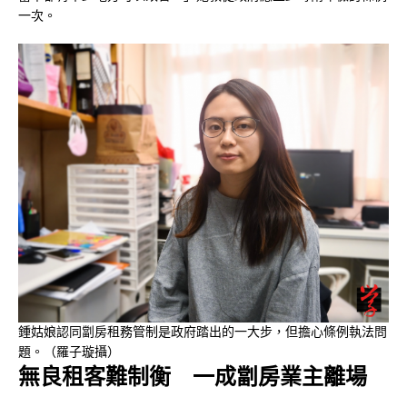
一次。
鍾姑娘認同劏房租務管制是政府踏出的一大步，但擔心條例執法問
題。（羅子璇攝）
無良租客難制衡 一成劏房業主離場