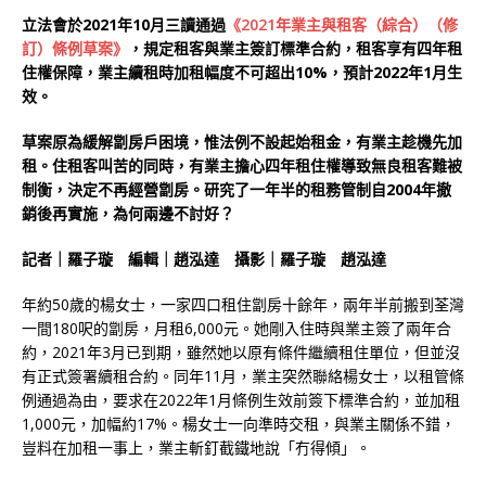
立法會於2021年10月三讀通過
《2021年業主與租客（綜合）（修
訂）條例草案》
，規定租客與業主簽訂標準合約，租客享有四年租
住權保障，業主續租時加租幅度不可超出10%，預計2022年1月生
效。
草案原為緩解劏房戶困境，惟法例不設起始租金，有業主趁機先加
租。住租客叫苦的同時，有業主擔心四年租住權導致無良租客難被
制衡，決定不再經營劏房。研究了一年半的租務管制自2004年撤
銷後再實施，為何兩邊不討好？
記者｜羅子璇 編輯｜趙泓達 攝影｜羅子璇 趙泓達
年約50歲的楊女士，一家四口租住劏房十餘年，兩年半前搬到荃灣
一間180呎的劏房，月租6,000元。她剛入住時與業主簽了兩年合
約，2021年3月已到期，雖然她以原有條件繼續租住單位，但並沒
有正式簽署續租合約。同年11月，業主突然聯絡楊女士，以租管條
例通過為由，要求在2022年1月條例生效前簽下標準合約，並加租
1,000元，加幅約17%。楊女士一向準時交租，與業主關係不錯，
豈料在加租一事上，業主斬釘截鐵地說「冇得傾」。