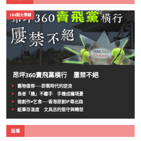
184期大學線
昂坪360賣飛黨橫行 屢禁不絕
舊物復修──即棄時代的逆流
長者「機」不離手 手機成癮堪憂
做創作≠乞食──香港原創IP尋出路
紙筆存溫度 文具店的堅守與轉型
版權