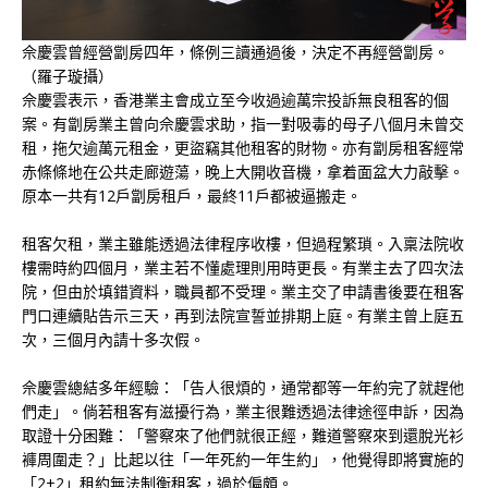
佘慶雲曾經營劏房四年，條例三讀通過後，決定不再經營劏房。
（羅子璇攝）
佘慶雲表示，香港業主會成立至今收過逾萬宗投訴無良租客的個
案。有劏房業主曾向佘慶雲求助，指一對吸毒的母子八個月未曾交
租，拖欠逾萬元租金，更盜竊其他租客的財物。亦有劏房租客經常
赤條條地在公共走廊遊蕩，晚上大開收音機，拿着面盆大力敲擊。
原本一共有12戶劏房租戶，最終11戶都被逼搬走。
租客欠租，業主雖能透過法律程序收樓，但過程繁瑣。入稟法院收
樓需時約四個月，業主若不懂處理則用時更長。有業主去了四次法
院，但由於填錯資料，職員都不受理。業主交了申請書後要在租客
門口連續貼告示三天，再到法院宣誓並排期上庭。有業主曾上庭五
次，三個月內請十多次假。
佘慶雲總結多年經驗：「告人很煩的，通常都等一年約完了就趕他
們走」。倘若租客有滋擾行為，業主很難透過法律途徑申訴，因為
取證十分困難：「警察來了他們就很正經，難道警察來到還脫光衫
褲周圍走？」比起以往「一年死約一年生約」，他覺得即將實施的
「2+2」租約無法制衡租客，過於偏頗。