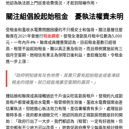
他認為執法部上門巡查收費情況，才起到阻嚇作用。
關注組倡設起始租金 憂執法權責未明
受租金和濫收水電費問題困擾的不只楊女士和強哥。關注基層住屋
聯席在2021年曾進行
租金調查
，發現全港劏房月租中位數為5,000
元，一年內升4%。聯席成員鍾惠賢認為，目前租金基數已經很
高，租管不設起始租金，難以真正惠及街坊。而且條例實施前有三
個月空窗期，她相信有業主為保障日後利益，會趁機加租，令租金
進一步上漲：
「政府明知道有灰色地帶，其實只要有起始租金或者凍結
租金的措施，就已經能堵塞空窗期的漏洞。」
鍾姑娘和聯席成員接觸過近千戶油尖旺區劏房租戶，發現約九成劏
房租戶都曾被濫收水電費。租管條例生效後，濫收水電費個案由差
估署執法，但她擔心執法效力有限，差估署權責有多少，處理投訴
需時多長，政府都未細緻交代。她認同政府正視劏房問題是好的開
始：「政府行出了一大步，我們都認為（租管）一定有好過無。但
當中都有不少地方可以改善。」她敦促政府應至少每兩年檢討條例