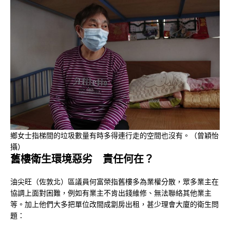
鄉女士指梯間的垃圾數量有時多得連行走的空間也沒有。（曾穎怡
攝）
舊樓衛生
環境惡劣 責任何在？
油尖旺（佐敦北）區議員何富榮指舊樓多為業權分散，眾多業主在
協調上面對困難，例如有業主不肯出錢維修、無法聯絡其他業主
等。加上他們大多把單位改間成劏房出租，甚少理會大廈的衛生問
題：