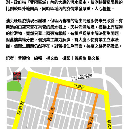
測。政府指「受限區域」內的大廈的污水樣本，檢測持續呈陽性的
比例較區外範圍高，同時區域內的疫情爆發嚴重，人心惶惶。
油尖旺區疫情現已緩和，但區內舊樓的衛生問題卻仍未見改善。有
用過的口罩棄置在渠管的集水器上、天井佈滿垃圾，樓梯上有貓狗
的排泄物，竟然只蓋上兩張海報紙。有租戶盼業主解決衛生問題，
但舊樓業權分散，個別業主無力解決。有大廈即使有業主立案法
團，但衛生問題仍然存在。對舊樓住戶而言，抗疫之路仍然漫長。
記者｜曾穎怡 編輯｜楊文敏 攝影｜曾穎怡 楊文敏