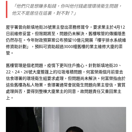
「他們只是想賺多點錢，你叫他付錢處理環境衛生問題，
他又不是居住在這裏，對不對？」
屋宇署曾向新填地街26號業主發出渠務修葺令，要求業主於4月12
日前維修妥當，但限期將至，問題仍未解決，舊樓喉管的傳播隱患
仍然存在。今年財政預算案公布預留10億元開展「樓宇排水系統維
修資助計劃」，預料可資助超過3000幢舊樓的業主維修大廈的渠
管。
舊樓管理是個老問題，疫情下更叫住戶擔心。針對新填地街20、
22、24、26號大廈簷篷上的垃圾堆積問題，何富榮兩個月前曾去
信食環署的環境衛生組要求處理，但問題尚未解決。何富榮指由於
這些舊樓為私人物業，食環署通常會就衛生問題向業主發信，實質
處理與否，要得到整棟大廈業主的同意，故問題責任又重回業主
上。