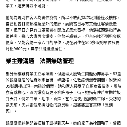
業主，這安排並不可能。
他認為現時住客因為害怕疫情，所以不敢亂拋垃圾到簷篷及樓梯，
自己也曾打掃頂樓及屋外的走廊。訪問當日亦有其他住客清洗走
廊，但同日亦見有口罩棄置在開放式集水器裡，他邊搖頭邊指行為
很差劣，擔心大廈再次爆疫。他曾考慮搬走，但奈何找不到租金既
便宜，又能容納一家六口的單位，現在居住在500多呎的單位只需
月租9600元，無奈只能繼續居住。
業主難溝通 法團無助管理
部分唐樓雖有業主立案法團，但處理大廈衛生問題仍非易事。83歲
的銀婆婆居於油麻地炮台街一幢唐樓，佐敦疫情爆發期間，附近的
35號唐樓出現一宗確診個案，她和家人接受了自願病毒檢測，當時
亦有感擔心，區內爆疫時更不容許孫子上街。她指有住戶會拋垃圾
到天井，例如口罩、毛巾、香煙，甚至是使用過的衛生棉。受訪的
數天前，天井更傳來排泄物的惡臭味，銀婆婆直言當時「臭到
死」。
銀婆婆憶述孫兒曾把鞋子誤掉到天井，她的兒子為拾回鞋子，曾把