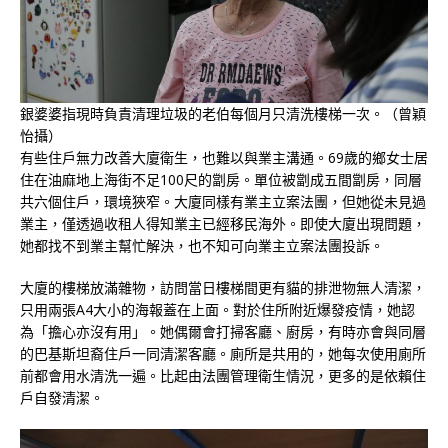
銀婆婆指現時負責清理垃圾的老伯每個月只清洗樓梯一次。（曾穎
怡攝）
有些住戶無力改善大廈衛生，也難以與業主溝通。69歲的鄉女士居
住在油麻地上海街不足100尺的劏房。單位被劏成五間劏房，同層
共六個住戶，環境狹窄。大廈同樣有業主立案法團，但她從未見過
業主，僅透過收租人得知業主已經移民海外。即使大廈出現問題，
她都找不到業主幫忙解決，也不知可向業主立案法團投訴。
大廈的樓梯放滿雜物，訪問當日樓梯間更有貓的排泄物無人清潔，
只用兩張A4大小的海報蓋在上面。對於住所附近爆發疫情，她認
為「擔心亦沒有用」。她偶爾會打掃客廳、廚房，有時亦會與同層
的巴基斯坦裔住戶一同清潔客廳。廁所是共用的，她每次使用廁所
前都會用水清洗一遍。比起由法團管理衛生情況，更多的是依賴住
戶自發清潔。