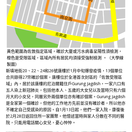
黃色範圍為佐敦指定區域，確診大廈或污水病毒呈陽性須檢測，
橙色是受限區域，區域內所有居民均須接受強制檢測 。（大學線
製圖）
新填地街20、22、24和26號唐樓於1月中旬爆發疫情，13個單位
合共錄得27宗確診個案，唐樓位於全港首次封區的「佐敦受限區
域」內。居於該唐樓的尼泊爾籍住戶Gurung Jagdish，一家六口有
五人染上新冠肺炎，包括他本人、五歲的大女兒以及當時只有六個
月大的小女兒，同層另外兩個單位亦有確診個案。Gurung Jagdish
是全家第一個確診，但他的工作地方先前並沒有確診者，所以他亦
不確定自己受感染的原因。自1月13日起，他們一家入院，康復後
於2月28日返回住所一家團聚。他憶述當時與家人分散在不同的醫
院，只能用電話關心女兒，憂心忡忡。