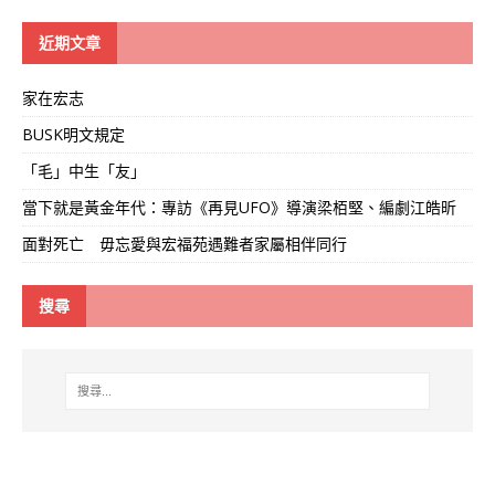
學
線
近期文章
家在宏志
BUSK明文規定
「毛」中生「友」
當下就是黃金年代：專訪《再見UFO》導演梁栢堅、編劇江皓昕
面對死亡 毋忘愛與宏福苑遇難者家屬相伴同行
搜尋