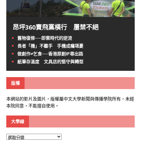
昂坪360賣飛黨橫行 屢禁不絕
舊物復修──即棄時代的逆流
長者「機」不離手 手機成癮堪憂
做創作≠乞食──香港原創IP尋出路
紙筆存溫度 文具店的堅守與轉型
版權
本網站的影片及圖片，版權屬中文大學新聞與傳播學院所有，未經
本院同意，不能擅自使用。
大學線
大