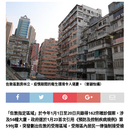
佐敦區劏房林立，疫情期間的衛生環境令人堪憂。（曾穎怡攝）
「佐敦指定區域」於今年1月1日至20日共錄得162宗確診個案，涉
及56幢大廈，政府遂於1月23首次引用《預防及控制疾病規例》第
599J章，突發劃出佐敦的受限區域，受限區內居民一律強制接受檢