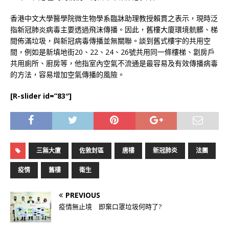
香港中文大學醫學院微生物學系臨牀助理教授賴貫之表示，現時泛
指新冠肺炎病毒主要透過飛沫傳播。因此，舊樓大廈環境骯髒、梯
間佈滿垃圾，與新冠病毒傳播並無關聯。談到舊式樓宇的共用空
間，例如是新填地街20、22、24、26號共用同一條樓梯、劏房戶
共用廁所、廚房等，他指室內空氣不流通是最容易及有效傳播病毒
的方法，容易增加空氣傳播的風險。
[R-slider id=”83″]
三無大廈
佐敦封區
唐樓
新冠肺炎
法團
疫情
舊樓
衛生
PREVIOUS
疫情無止境 即棄口罩垃圾何時了?