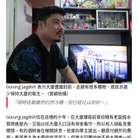
Gurung Jagdish 表示大廈遭圍封前，走廊有很多雜物，居民亦甚
少保持大廈的衛生。（曾穎怡攝）
「現時這裏雖然仍然污糟，但已經比以前好。」
Gurung Jagdish住在這裡約十年，在大廈爆疫前曾目睹有老鼠經水
管爬進屋內，又指以往大廈入口沒有保安看守，所以有人胡亂丟棄
煙頭，有的酒醉後在梯間排泄。他曾向業主提出，願意付額外的費
用，希望業主為大廈安排清潔工。但業主回覆說他不是大廈唯一的