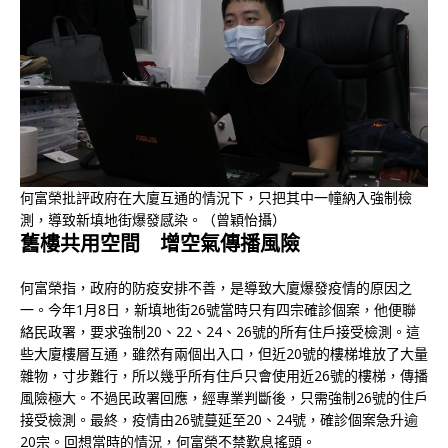
何富榮批評政府在大廈互通的情況下，只把其中一幢納入強制檢
測，導致新填地街爆發感染。（曾穎怡攝）
舊樓共用空間
增空氣傳播風險
何富榮指，政府的防疫安排不善，是導致大廈爆發疫情的原因之
一。今年1月8日，新填地街26號當時只有四宗確診個案，他便聯
絡民政署，要求強制20、22、24、26號的所有住戶接受檢測。這
些大廈樓層互通，雖然有兩個出入口，但近20號的樓梯堆放了大量
雜物，寸步難行，所以幾乎所有住戶只會使用近26號的樓梯，傳播
風險極大。不過民政署回應，經專業判斷後，只需強制26號的住戶
接受檢測。最終，疫情由26號蔓延至20、24號，確診個案急升逾
20宗。回想當時的情況，何富榮不禁歎息搖頭。