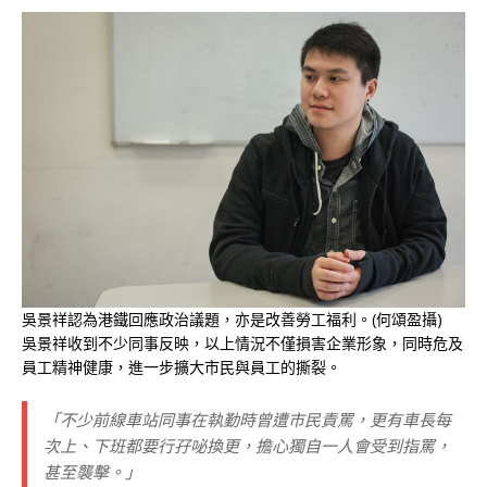
吳景祥認為港鐵回應政治議題，亦是改善勞工福利。(何頌盈攝)
吳景祥收到不少同事反映，以上情況不僅損害企業形象，同時危及
員工精神健康，進一步擴大市民與員工的撕裂。
「不少前線車站同事在執勤時曾遭市民責罵，更有車長每
次上、下班都要行孖咇換更，擔心獨自一人會受到指罵，
甚至襲擊。」