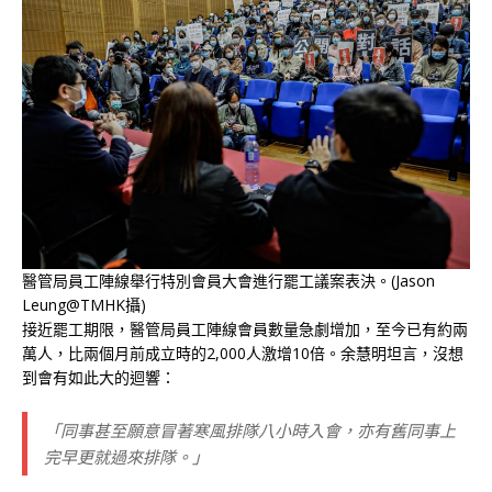
醫管局員工陣線舉行特別會員大會進行罷工議案表決。(Jason
Leung@TMHK攝)
接近罷工期限，醫管局員工陣線會員數量急劇增加，至今已有約兩
萬人，比兩個月前成立時的2,000人激增10倍。余慧明坦言，沒想
到會有如此大的迴響：
「同事甚至願意冒著寒風排隊八小時入會，亦有舊同事上
完早更就過來排隊。」