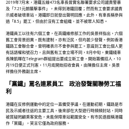
2019年7月末，港鐵五線473名車長曾實名聯署要求公司譴責警暴
及「7.21元朗襲擊事件」，未得到港鐵回覆；然而有工會要求譴責
示威者破壞車站，港鐵即日就發出聲明回應。此外，有車長稱參與
過「8.5」罷工，但由於沒有工會組織，並不被眾人知悉。
港鐵員工以往有六個工會，在高鐵維修部工作的吳景祥指出，六個
舊工會背景迥異，既有建制，亦有泛民，但均甚少發聲。例如香港
鐵路工會聯合會，曾明確表示不會參與罷工。意識到工會比個人更
有話語權和號召力，且與舊有工會立場不同，8月中旬，東鐵綫車
長陳凱暉在Telegram群組提出要成立新工會，開始籌備招人，10
月19日便正式刊憲，11月底開始招收會員，由陳擔任主席，吳景
祥擔任外務副主席。
「黨鐵」罵名連累員工 政治發聲關聯勞工福
利
港鐵在反修例運動中的定位一直備受爭議。在運動初期，鐵路是市
民及示威者往返的主要工具，後來卻在大型遊行時頻頻封站，同時
被質疑罔顧乘客安危，未能保障車站範圍安全。有市民遂戲稱港鐵
作「黨鐵」，笑言它僅為政府服務。