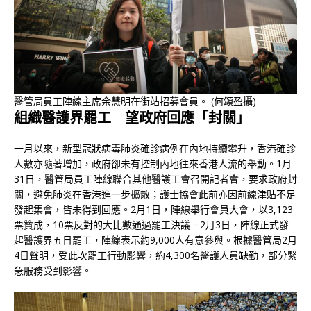
醫管局員工陣線主席余慧明在街站招募會員。 (何頌盈攝)
組織醫護界罷工 望政府回應「封關」
一月以來，新型冠狀病毒肺炎確診病例在內地持續攀升，香港確診
人數亦隨著增加，政府卻未有控制內地往來香港人流的舉動。1月
31日，醫管局員工陣線聯合其他醫護工會召開記者會，要求政府封
關，避免肺炎在香港進一步擴散；護士協會此前亦因前線津貼不足
發起集會，皆未得到回應。2月1日，陣線舉行會員大會，以3,123
票贊成，10票反對的大比數通過罷工決議。2月3日，陣線正式發
起醫護界五日罷工，陣線表示約9,000人有意參與。根據醫管局2月
4日聲明，受此次罷工行動影響，約4,300名醫護人員缺勤，部分緊
急服務受到影響。