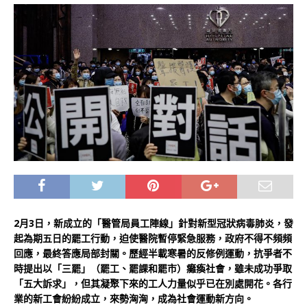
2月3日，新成立的「醫管局員工陣線」針對新型冠狀病毒肺炎，發
起為期五日的罷工行動，迫使醫院暫停緊急服務，政府不得不頻頻
回應，最終答應局部封關。歷經半載寒暑的反修例運動，抗爭者不
時提出以「三罷」（罷工、罷課和罷市）癱瘓社會，雖未成功爭取
「五大訴求」，但其凝聚下來的工人力量似乎已在別處開花。各行
業的新工會紛紛成立，來勢洶洶，成為社會運動新方向。