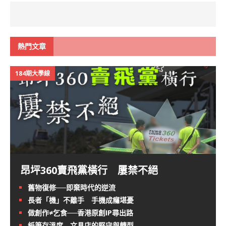
熱門文章
184期大學線
昂坪360賣飛黨橫行 屢禁不絕
舊物復修──即棄時代的逆流
長者「機」不離手 手機成癮堪憂
做創作≠乞食──香港原創IP尋出路
紙筆存溫度 文具店的堅守與轉型