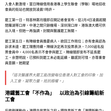
入會人數激增，當日陣線借用香港專上學生聯會（學聯）場地招收
會員的街站也開放到凌晨1時許。
罷工第一日，特首林鄭月娥即召開記者會宣布，從2月4日凌晨起關
閉羅湖等口岸，中港之間只餘機場、深圳灣口岸、港珠澳大橋可供
出入境。但她一再強調，封關與醫護罷工無關。
罷工第五日，有陣線會員擔憂病人，欲回工作崗位；亦有會員認為
訴求未達，罷工理應持續。陣線決定再次投票表決，7,000逾名投
票會員中，4,000名表示不會參與罷工，陣線隨即宣布不延長罷
工。余慧明說，已預料到罷工未必能延續，雖感到可惜，亦尊重會
員意願。她期望
「這次醫護界大罷工能改變每位香港人對工會的印象，加
入工會，凝聚力量，抵抗極權。」
港鐵舊工會「不作為」 以政治為引線籌組新
工會
反修例運動中，港鐵亦是眾矢之的。鐵路界新工會「港鐵新動力」