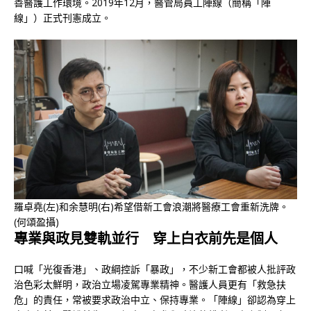
善醫護工作環境。2019年12月，醫管局員工陣線（簡稱「陣
線」）正式刊憲成立。
羅卓堯(左)和余慧明(右)希望借新工會浪潮將醫療工會重新洗牌。
(何頌盈攝)
專業與政見雙軌並行 穿上白衣前先是個人
口喊「光復香港」、政綱控訴「暴政」，不少新工會都被人批評政
治色彩太鮮明，政治立場凌駕專業精神。醫護人員更有「救急扶
危」的責任，常被要求政治中立、保持專業。「陣線」卻認為穿上