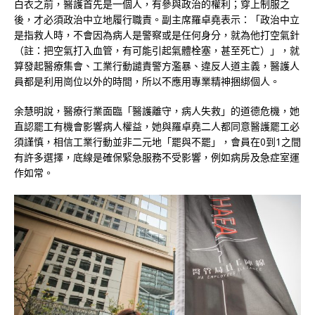
白衣之前，醫護首先是一個人，有參與政治的權利；穿上制服之
後，才必須政治中立地履行職責。副主席羅卓堯表示：「政治中立
是指救人時，不會因為病人是警察或是任何身分，就為他打空氣針
（註：把空氣打入血管，有可能引起氣體栓塞，甚至死亡）」，就
算發起醫療集會、工業行動譴責警方濫暴、違反人道主義，醫護人
員都是利用崗位以外的時間，所以不應用專業精神捆綁個人。
余慧明說，醫療行業面臨「醫護離守，病人失救」的道德危機，她
直認罷工有機會影響病人權益，她與羅卓堯二人都同意醫護罷工必
須謹慎，相信工業行動並非二元地「罷與不罷」，會員在0到1之間
有許多選擇，底線是確保緊急服務不受影響，例如病房及急症室運
作如常。