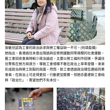
吳敏兒認為工會的政治訴求與勞工權益缺一不可。(何頌盈攝)
她指出，香港過往未曾出現過與反修例運動同等規模的社會運動，
舊工會招收會員時較少政治論述，主要以勞工福利作招徠，爭議往
往聚焦在勞方與資方，導致工會領導不敢在政治上草率發聲，漸漸
形成政治與勞工割裂的局面。然而，新工會透過政治理念連結同業
會員，在政治上可走得更前，行動更加堅實。但她亦憂慮新工會純
粹「政治化」，寄望他們不失本份。