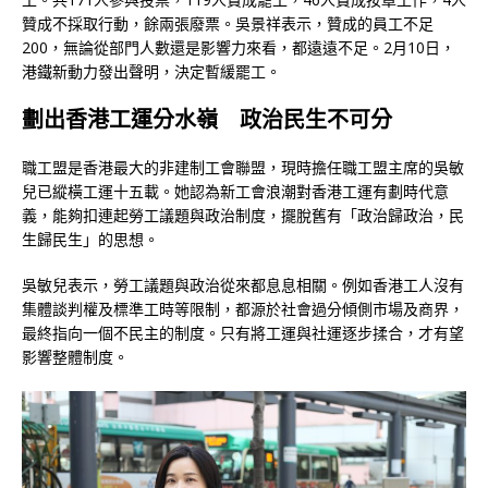
贊成不採取行動，餘兩張廢票。吳景祥表示，贊成的員工不足
200，無論從部門人數還是影響力來看，都遠遠不足。2月10日，
港鐵新動力發出聲明，決定暫緩罷工。
劃出香港工運分水嶺 政治民生不可分
職工盟是香港最大的非建制工會聯盟，現時擔任職工盟主席的吳敏
兒已縱橫工運十五載。她認為新工會浪潮對香港工運有劃時代意
義，能夠扣連起勞工議題與政治制度，擺脫舊有「政治歸政治，民
生歸民生」的思想。
吳敏兒表示，勞工議題與政治從來都息息相關。例如香港工人沒有
集體談判權及標準工時等限制，都源於社會過分傾側市場及商界，
最終指向一個不民主的制度。只有將工運與社運逐步揉合，才有望
影響整體制度。