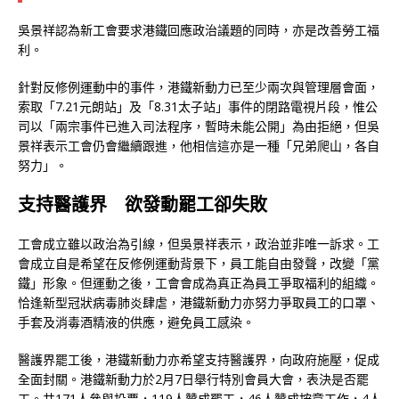
吳景祥認為新工會要求港鐵回應政治議題的同時，亦是改善勞工福
利。
針對反修例運動中的事件，港鐵新動力已至少兩次與管理層會面，
索取「7.21元朗站」及「8.31太子站」事件的閉路電視片段，惟公
司以「兩宗事件已進入司法程序，暫時未能公開」為由拒絕，但吳
景祥表示工會仍會繼續跟進，他相信這亦是一種「兄弟爬山，各自
努力」。
支持醫護界 欲發動罷工卻失敗
工會成立雖以政治為引線，但吳景祥表示，政治並非唯一訴求。工
會成立自是希望在反修例運動背景下，員工能自由發聲，改變「黨
鐵」形象。但運動之後，工會會成為真正為員工爭取福利的組織。
恰逢新型冠狀病毒肺炎肆虐，港鐵新動力亦努力爭取員工的口罩、
手套及消毒酒精液的供應，避免員工感染。
醫護界罷工後，港鐵新動力亦希望支持醫護界，向政府施壓，促成
全面封關。港鐵新動力於2月7日舉行特別會員大會，表決是否罷
工。共171人參與投票，119人贊成罷工，46人贊成按章工作，4人