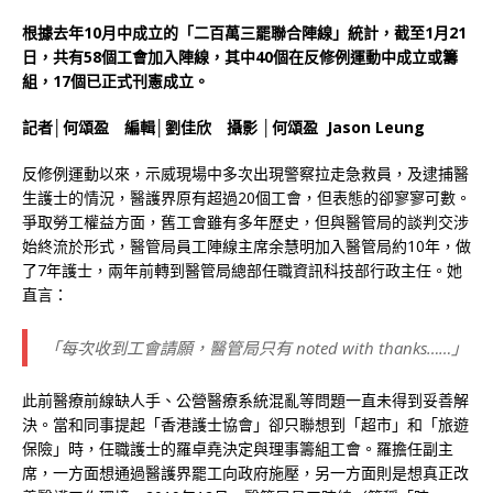
根據去年10月中成立的「二百萬三罷聯合陣線」統計，截至1月21
日，共有58個工會加入陣線，其中40個在反修例運動中成立或籌
組，17個已正式刊憲成立。
記者│何頌盈 編輯│劉佳欣 攝影 │何頌盈 Jason Leung
反修例運動以來，示威現場中多次出現警察拉走急救員，及逮捕醫
生護士的情況，醫護界原有超過20個工會，但表態的卻寥寥可數。
爭取勞工權益方面，舊工會雖有多年歷史，但與醫管局的談判交涉
始終流於形式，醫管局員工陣線主席余慧明加入醫管局約10年，做
了7年護士，兩年前轉到醫管局總部任職資訊科技部行政主任。她
直言：
「每次收到工會請願，醫管局只有 noted with thanks……」
此前醫療前線缺人手、公營醫療系統混亂等問題一直未得到妥善解
決。當和同事提起「香港護士協會」卻只聯想到「超市」和「旅遊
保險」時，任職護士的羅卓堯決定與理事籌組工會。羅擔任副主
席，一方面想通過醫護界罷工向政府施壓，另一方面則是想真正改