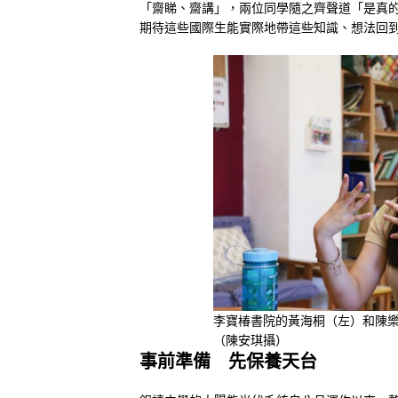
「齋睇、齋講」，兩位同學隨之齊聲道「是真
期待這些國際生能實際地帶這些知識、想法回
李寶椿書院的黃海桐（左）和陳樂
（陳安琪攝）
事前準備 先保養天台