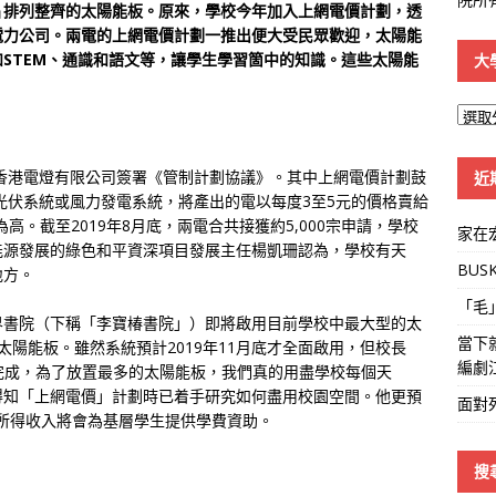
片排列整齊的太陽能板。原來，學校今年加入上網電價計劃，透
電力公司。兩電的上網電價計劃一推出便大受民眾歡迎，太陽能
STEM、通識和語文等，讓學生學習箇中的知識。這些太陽能
大
大
學
線
和香港電燈有限公司簽署《管制計劃協議》。其中上網電價計劃鼓
近
光伏系統或風力發電系統，將產出的電以每度3至5元的價格賣給
高。截至2019年8月底，兩電合共接獲約5,000宗申請，學校
家在
能源發展的綠色和平資深項目發展主任楊凱珊認為，學校有天
BUS
地方。
「毛
界書院（下稱「李寶椿書院」）即將啟用目前學校中最大型的太
當下
塊太陽能板。雖然系統預計2019年11月底才全面啟用，但校長
編劇
工程仍未完成，為了放置最多的太陽能板，我們真的用盡學校每個天
得知「上網電價」計劃時已着手研究如何盡用校園空間。他更預
面對
，所得收入將會為基層學生提供學費資助。
搜