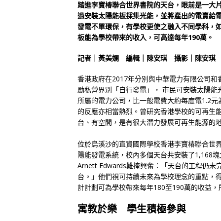
踏進李寶椿聯合世界書院的天台，眼前是一大
過安裝太陽能板採集光能，並將產出的電賣給
發電不單環保，有學校更使之融入不同學科，如
板能為學校帶來的收入，可高達每年190萬。
記者｜黃美嫻 編輯｜陳安琪 攝影｜陳安琪
香港政府在2017年分別與中華電力有限公司
勵私營界別「自行發電」， 市民可安裝太陽能
所屬的電力公司，比一般電費大約每度電1.2元為
的反應亦相當熱烈。曾研究香港學校的可再生
台、有空間，是有很大潛力發展可再生能源的
位於烏溪沙的直資國際學校香港李寶椿聯合世
陽能發電系統，校內多個天台共安裝了1,168
Arnett Edwards難掩興奮：「天台的
台。」他們視可持續未來為學校理念的重點，
計計劃可為學校帶來每年180至190萬的收益
寓教於樂 學生積極參與