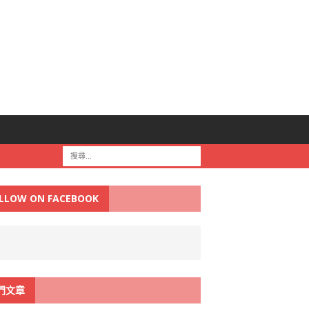
LLOW ON FACEBOOK
門文章