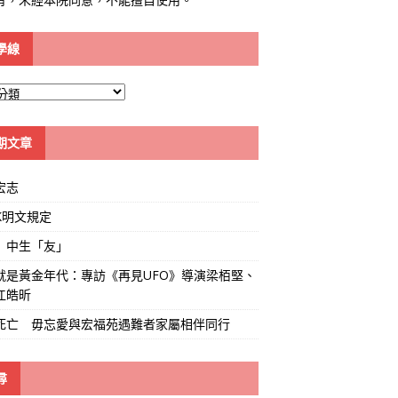
學線
期文章
宏志
K明文規定
」中生「友」
就是黃金年代：專訪《再見UFO》導演梁栢堅、
江皓昕
死亡 毋忘愛與宏福苑遇難者家屬相伴同行
尋