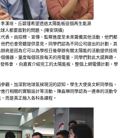
、李漢培、丘碧瑾希望透過太陽能板這個再生能源
球人都要面對的問題。(陳安琪攝)
生代表。由招標、宣傳、監察進度至未來籌備其他活動，他們都
，他們也會旁聽提供意見。同學們認為不同公司提出的計劃，其
承辦商是因為它可以為學校日後舉辦有關太陽能的活動提供技術
一個儀器，量度每個班房每天的用電量，同學們對此大感興趣。
聞發佈會 ，向嘉賓介紹完工的太陽能板，整個上網電價計劃，學
構參觀，加深對地球氣候現況的認知。學生大使吳文軒同學指，
會進行相關的實驗設計等活動。陳淼琳同學認為一連串的活動令
能，而是真正融入各科各課程。