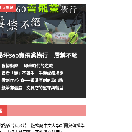
4期大學線
昂坪360賣飛黨橫行 屢禁不絕
舊物復修──即棄時代的逆流
長者「機」不離手 手機成癮堪憂
做創作≠乞食──香港原創IP尋出路
紙筆存溫度 文具店的堅守與轉型
權
站的影片及圖片，版權屬中文大學新聞與傳播學
有，未經本院同意，不能擅自使用。