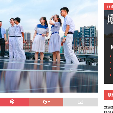
18
版
本網
院所