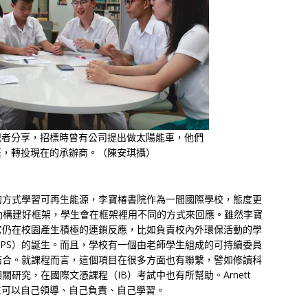
記者分享，招標時曾有公司提出做太陽能車，他們
棄，轉投現在的承辦商。（陳安琪攝）
的方式學習可再生能源，李寶椿書院作為一間國際學校，態度更
校只是幫助構建好框架，學生會在框架裡用不同的方式來回應。雖然李寶
它仍在校園產生積極的連鎖反應，比如負責校內外環保活動的學
nability（GPS）的誕生。而且，學校有一個由老師學生組成的可持續委員
結合。就課程而言，這個項目在很多方面也有聯繫，譬如修讀科
研究，在國際文憑課程（IB）考試中也有所幫助。Arnett
學生可以自己領導、自己負責、自己學習。