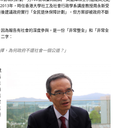
─2013年，時任香港大學社工及社會行政學系講座教授周永新受
最後建議政府實行「全民退休保障計劃」，但方案卻被政府不斷
，因為報告有社會的深度參與，是一份「非常整全」和「非常全
」二字：
擇，為何政府不還社會一個公道？」
就
話
夫
過
這
眾
民
道