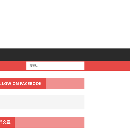
LLOW ON FACEBOOK
門文章