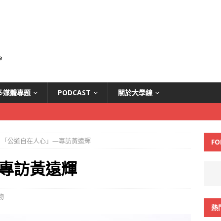
多媒體專題
PODCAST
關於大學線
「公道自在人心」—專訪黃遠輝
FO
專訪黃遠輝
物
熱