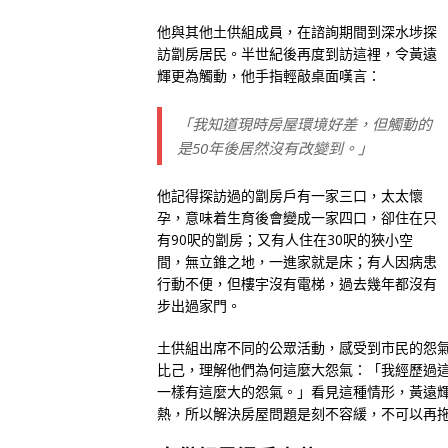
他與其他土供組成員，在諮詢期間到深水埗探
訪劏房居民。半世紀後再度到訪這裡，令黃遠
輝更為觸動，他手指輕敲桌面嘆言：
「我知道現時房屋環境好差，但觸動的
是50年後居然沒有改變到。」
他記得探訪過的劏房戶有一家三口，太太懷
孕，意味着生育後會變成一家四口，卻住在只
有90呎的劏房；又有人住在30呎的狹小空
間，無立錐之地，一進家就是床；有人因病患
行動不便，但樓宇沒有電梯，過去幾年都沒有
步出過家門。
土供組出席不同的公眾活動，感受到市民的怨
比己，理解他們為何這麼大怨氣：「我經歷過
一樣有這麼大的怨氣。」看見這種情形，黃遠
熱，所以解決房屋問題是刻不容緩，不可以再