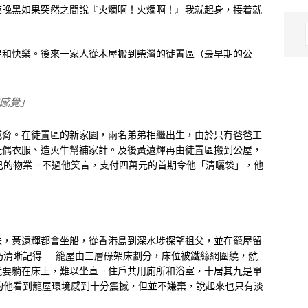
夜晚黑如果突然之間說『火燭啊！火燭啊！』我就起身，接着就
」
足和快樂。後來一家人從木屋搬到柴灣的徙置區（最早期的公
感覺」
威脅。在徒置區的新家園，兩名弟弟相繼出生，由於只有爸爸工
玩偶衣服、造火牛幫補家計。及後黃遠輝再由徒置區搬到公屋，
己的物業。不過他笑言，支付四萬元的首期令他「清曬袋」，他
未，黃遠輝都會坐船，從香港島到深水埗探望祖父，並在籠屋留
仍清晰記得──籠屋由三層碌架床劃分，床位被鐵絲網圍繞，骯
就要躺在床上，難以坐直。住戶共用廁所和浴室，十居其九是單
的他看到籠屋環境感到十分震撼，但並不嫌棄，說起來也只有淡