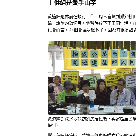
土供組是燙手山芋
黃遠輝退休前在銀行工作，周末喜歡到郊外耕田
碌，諮詢的數個月，他暫時放下了田園生活，在
員會而言，44個會議是很多了，因為有很多諮
黃遠輝到深水埗探訪劏房居民後，與當區居民
提供）
響，黃遠輝憶述，曾獲一個東區婦女房屋關注