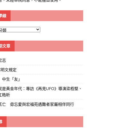
學線
期文章
宏志
K明文規定
」中生「友」
就是黃金年代：專訪《再見UFO》導演梁栢堅、
江皓昕
死亡 毋忘愛與宏福苑遇難者家屬相伴同行
尋