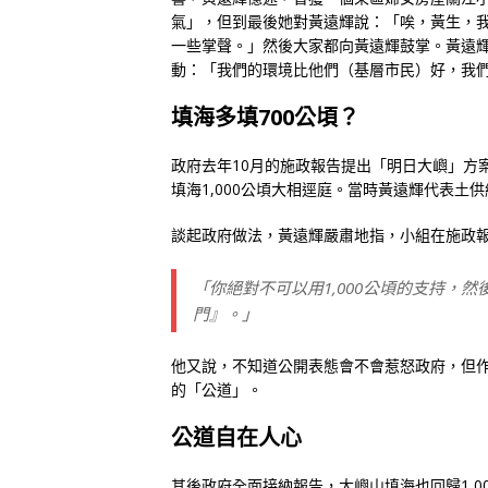
氣」，但到最後她對黃遠輝說：「唉，黃生，
一些掌聲。」然後大家都向黃遠輝鼓掌。黃遠
動：「我們的環境比他們（基層市民）好，我
填海多填700公頃？
政府去年10月的施政報告提出「明日大嶼」方案
填海1,000公頃大相逕庭。當時黃遠輝代表土
談起政府做法，黃遠輝嚴肅地指，小組在施政
「你絕對不可以用1,000公頃的支持，然
門』。」
他又說，不知道公開表態會不會惹怒政府，但
的「公道」。
公道自在人心
其後政府全面接納報告，大嶼山填海也回歸1,0