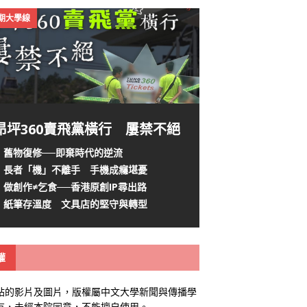
4期大學線
昂坪360賣飛黨橫行 屢禁不絕
舊物復修──即棄時代的逆流
長者「機」不離手 手機成癮堪憂
做創作≠乞食──香港原創IP尋出路
紙筆存溫度 文具店的堅守與轉型
權
站的影片及圖片，版權屬中文大學新聞與傳播學
有，未經本院同意，不能擅自使用。