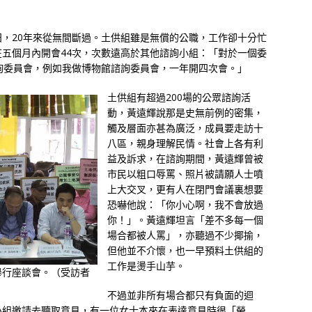
，20年來從無間斷過。土供組雖是無償的公職，工作卻十分忙
五個月內開會44次，次數遠高於其他諮詢小組：「對於一個委
詢委員會，例如我做博物館諮詢委員會，一年開四次會。」
土供組有超過200場的公眾諮詢活
動，黃遠輝說那是史無前例的密集，
觸及層面亦甚為廣泛，成員要走訪十
八區，親身理解民情。社會上各有利
益及訴求，在諮詢期間，黃遠輝曾被
市民以粗口辱罵、照片被請願人士噴
上大交叉，更有人在閉門會議裏想要
恐嚇他說：「你小心啊，我不會放過
你！」。黃遠輝坦言「差不多每一個
場合都被人罵」，亦聽過不少揶揄，
但他並不介懷，也一早預料土供組的
工作是燙手山芋。
舉行座談會。（受訪者
不過並非所有場合都只有負面的迴
小組邀請去聽取意見，有一位女士本來在表達意見時很「勞