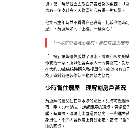
災，第一時間就會去取自己最着緊的東西：「
去取一個皮鞋盒，因為當年我只得一對皮鞋。
他笑言童年時並不覺得自己貧窮，比較容易滿
屋），黃遠輝如同「上樓」一樣開心：
「一切都由混凝土建成，自然有種上樓的
「上樓」讓黃遠輝脫離了漏水、颱風和火災的
作養活一家，所以他會與家人一同穿膠花、釘
在大約30歲結婚時購入私樓單位，終於擁有自
為了省錢就連裝修新居也要親力親為。
少時嘗住籠屋 理解劏房戶苦況
黃遠輝的祖父住在深水埗的籠屋，兒時每逢週
宿一晚。50年過去，說起籠屋的環境，黃遠輝
髒、有臭味，環境比木屋還要惡劣，一爬進去
身男性，不少人會裸着上身到處走。當時12歲
淡的回憶。