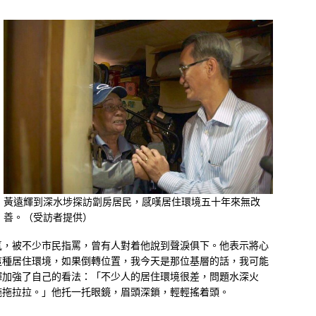
黃遠輝到深水埗探訪劏房居民，感嘆居住環境五十年來無改
善。（受訪者提供）
氣，被不少市民指罵，曾有人對着他說到聲淚俱下。他表示將心
這種居住環境，如果倒轉位置，我今天是那位基層的話，我可能
輝加強了自己的看法：「不少人的居住環境很差，問題水深火
拖拖拉拉。」他托一托眼鏡，眉頭深鎖，輕輕搖着頭。