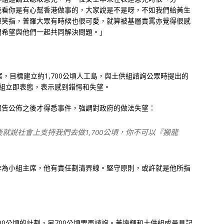
我看你是有心幫香港做事的，大家說是不是呀，不如我們給黃生
輝笑指，普羅大眾有時候也很可愛，就算被基層責罵亦覺得很感
們希望與他們一起共同解決問題。」
，目標建立約1,700公頃人工島，與土供組諮詢公眾時提出的
供組立即表態，表示感到錯愕和失望。
報告公佈之後才得悉事件，強調對政府的做法失望：
後就說社會上支持我們去做1,700公頃，你不可以『搬龍
作為小組主席，他有責任劃清界線。堅守原則，或許就是他所指
00公頃的計劃，另700公頃要再諮詢。黃遠輝和土供組成員見記