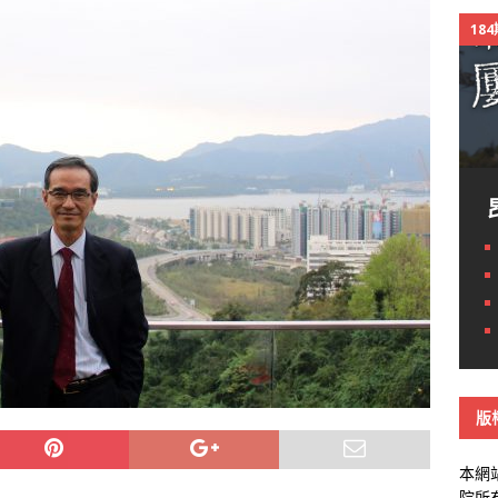
18
版
本網
院所