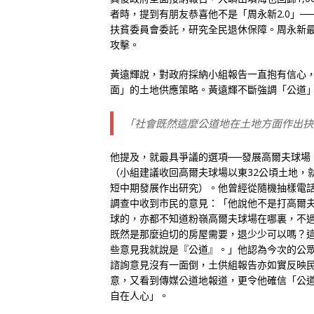
者時，提到有朋友恭喜他不是「周永新2.0」─
扶貧委員會委託，研究全民退休保障。周永新
攻擊。
黃遠輝說，對政府採納小組報告一直抱有信心
面」的土地供應策略。黃遠輝不斷強調「公道
「社會既然這麼公道地在土地方面作出抉
他提及，就最具爭議的選項──發展高爾夫球場
（小組建議收回高爾夫球場以東32公頃土地，
短中期發展作出研究）。他曾經從隨機抽樣電
調查中收到市民的意見：「他說他不是打高爾
球的，亦都不知道粉嶺高爾夫球場在哪裏，不
既然是那麼迫切的房屋需要，退少少可以嗎？
些意見我就說是『公道』。」他認為今次的公
諮詢意見沒有一面倒，土供組報告亦如實反映
意，又看到傳媒公道地報道，更令他確信「公
自在人心」。