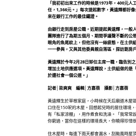
「我初初出來工作的時候是1973年，400元人
任，1,366元。」每次提起數字，黃遠輝都
來在銀行工作的最佳鐵證。
由銀行走到房屋公職，近期提起黃遠輝，一般
團隊進行了為期五個月、期間爭議聲不斷的公
眼角的魚尾紋上，但他沒有一絲疲態，在土供組
一一參與，又與其他委員親自落區，探訪劏房
黃遠輝於今年2月28日卸任主席一職，臨告別
增加土地供應選項。黃遠輝說，土供組做的是
於還社會一個公道。」
記者│梁爽爽 編輯│方嘉蓓 攝影│方嘉蓓
黃遠輝生於草根家庭，小時候在天后廟道木屋
口住在150呎的木屋。回想起兒時的居住環境
有「私家涼棚」，用作煮食和洗澡。「我常常
你窮過，當你在這樣的環境長大，你曉得珍惜
住木屋時，每逢下雨天都會漏水，刮颱風時屋