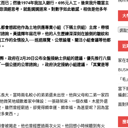
工而已；然後1974年我加入銀行，695元人工，後來我升職當主
好像毋須經思考，就能娓娓道來。對數字如此敏感，相信是他多年
大
人都會想起他作為土地供應專責小組（下稱土供組）主席，帶領
大
眾諮詢。黃遠輝年屆花甲，他的人生歷練深深刻在臉側的皺紋和
學
工作的全情投入──巡迴展覽、公眾論壇、關注小組會議等他都
線
近
戶。
之際，政府在2月20日公布全盤接納土供組的建議，優先推行八個
家在
「一個公道的公眾諮詢」，政府決定接納小組建議，「其實是等
BUS
「毛
當下
編劇
區長大，當時兩名較小的弟弟還未出世，他與父母和二弟一家四
，他微笑地細數着家中陳設：一張碌架床、一個衣櫃，木屋外還
面對
說，雖然曾經窮過，卻覺得頗幸運、頗幸福。為甚麼呢？因為當
很多東西。」
搜
頂會被揭走，他也曾經歷過兩次火災。他回想小時候聽到有火