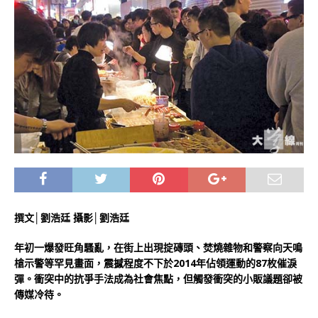
撰文│劉浩廷 攝影│劉浩廷
年初一爆發旺角騷亂，在街上出現掟磚頭、焚燒雜物和警察向天鳴
槍示警等罕見畫面，震撼程度不下於2014年佔領運動的87枚催淚
彈。衝突中的抗爭手法成為社會焦點，但觸發衝突的小販議題卻被
傳媒冷待。