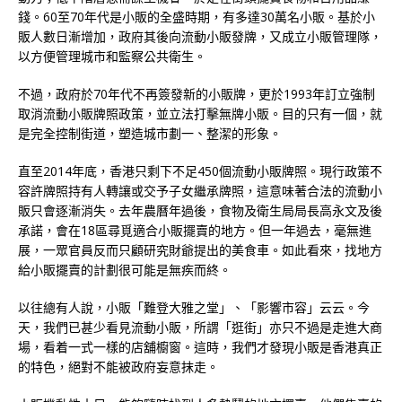
錢。60至70年代是小販的全盛時期，有多達30萬名小販。基於小
販人數日漸增加，政府其後向流動小販發牌，又成立小販管理隊，
以方便管理城市和監察公共衛生。
不過，政府於70年代不再簽發新的小販牌，更於1993年訂立強制
取消流動小販牌照政策，並立法打擊無牌小販。目的只有一個，就
是完全控制街道，塑造城市劃一、整潔的形象。
直至2014年底，香港只剩下不足450個流動小販牌照。現行政策不
容許牌照持有人轉讓或交予子女繼承牌照，這意味著合法的流動小
販只會逐漸消失。去年農曆年過後，
食物及衛生局局長
高永文及後
承諾，會在18區尋覓適合小販擺賣的地方。但一年過去，毫無進
展，一眾官員反而只顧研究財爺提出的美食車。如此看來，找地方
給小販擺賣的計劃很可能是無疾而終。
以往總有人說，小販「難登大雅之堂」、「影響市容」云云。今
天，我們已甚少看見流動小販，所謂「逛街」亦只不過是走進大商
場，看着一式一樣的店舖櫥窗。這時，我們才發現小販是香港真正
的特色，絕對不能被政府妄意抹走。