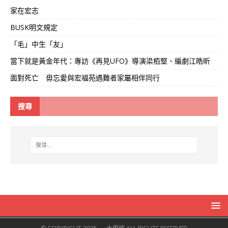
家在宏志
BUSK明文規定
「毛」中生「友」
當下就是黃金年代：專訪《再見UFO》導演梁栢堅、編劇江皓昕
面對死亡 毋忘愛與宏福苑遇難者家屬相伴同行
搜尋