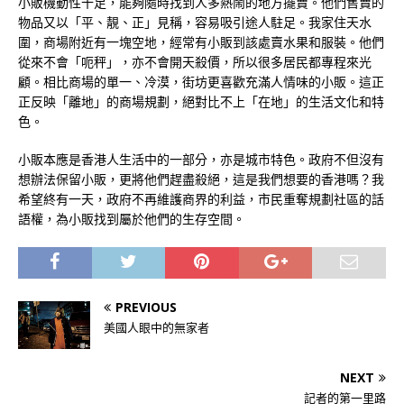
小販機動性十足，能夠隨時找到人多熱鬧的地方擺賣。他們售賣的
物品又以「平、靚、正」見稱，容易吸引途人駐足。我家住天水
圍，商場附近有一塊空地，經常有小販到該處賣水果和服裝。他們
從來不會「呃秤」，亦不會開天殺價，所以很多居民都專程來光
顧。相比商場的單一、冷漠，街坊更喜歡充滿人情味的小販。這正
正反映「離地」的商場規劃，絕對比不上「在地」的生活文化和特
色。
小販本應是香港人生活中的一部分，亦是城市特色。政府不但沒有
想辦法保留小販，更將他們趕盡殺絕，這是我們想要的香港嗎？我
希望終有一天，政府不再維護商界的利益，市民重奪規劃社區的話
語權，為小販找到屬於他們的生存空間。
PREVIOUS
美國人眼中的無家者
NEXT
記者的第一里路