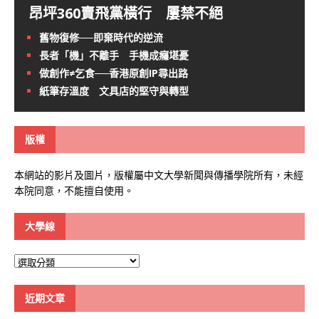
昂坪360賣飛黨橫行 屢禁不絕
舊物復修──即棄時代的逆流
長者「機」不離手 手機成癮堪憂
做創作≠乞食──香港原創IP尋出路
紙筆存溫度 文具店的堅守與轉型
版權
本網站的影片及圖片，版權屬中文大學新聞與傳播學院所有，未經
本院同意，不能擅自使用。
大學線
大
學
線
近期文章