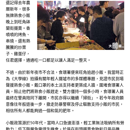
還記得去年農
曆新年，很多
無牌熟食小販
晚上到旺角砵
蘭街擺賣。香
噴噴的烤魚、
串燒，還有熱
騰騰的炒栗
子、雞蛋仔，
任君選擇，通通吃一口都足以讓人滿足一整天。
不過，由於新年夜市不合法，食環署便來旺角追趕小販。我當時正
為《大學線》拍攝有關年輕人擺墟市的多媒體專題，見證市民到場
聲援熟食小販。戴口罩的本土派支持者更築成人牆，圍堵食環署人
員，阻止他們將熟食小販趕走。雙方僵持一個多小時，食環署人員
最終在警員陪同下離開，市民亦得以繼續「掃街」。若今年政府願
意像往年般退後一步，撤走防暴警察及停止驅散支持小販的市民，
相信所有人都能夠過一個和氣的肥年。
小販政策源於50年代，當時人口急速澎漲，輕工業無法吸納所有勞
動力；低下階層急需謀生機會，於是在街頭擺賣食物和日用品賺