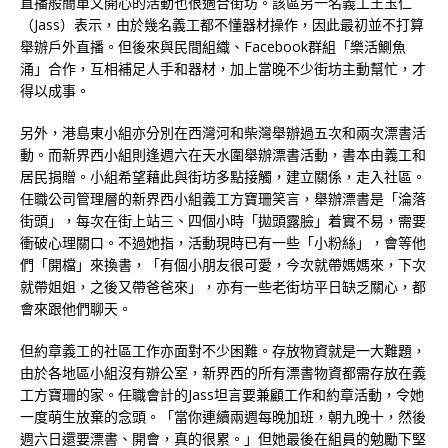
直播般簡單又開心的活動也很適合街坊。該區另一名義工王玉仁
（Jass）表示，由於幾名義工都不懂器材操作，因此最初並不打算
舉辦戶外直播。但後來與民間組織、Facebook群組「樂活鰂魚
涌」合作，互相補足人手和器材，加上當晚不少街坊主動幫忙，才
得以成事。
另外，港島東小組亦分別在西灣河和柴灣舉辦過五次和兩次漂書活
動。而新界西小組則逢週六在天水圍舉辦漂書活動，書本由義工和
居民捐贈。小組希望藉此與街坊多點接觸，建立關係，走入社區。
任職公司管理層的新界西小組義工方寶珊笑言，舉辦漂書是「淪落
街頭」，每次在街上站三、四個小時「拋頭露臉」着實不易，需要
衝破心理關口。不過她指，活動現時已有一些「小粉絲」，會等他
們「開檔」來換書，「有個小朋友很可愛，今次就帶媽媽來，下次
就帶姐姐，之後又帶爸爸來」，亦有一些老街坊平日缺乏關心，都
會來跟他們聊天。
但約章義工的社區工作亦面對不少困難。存放物資就是一大難題，
由於各地區小組沒有辦公室，新界西的所有漂書物資都需存放在義
工方寶珊的家。任職會計的Jass坦言要兼顧工作和約章活動，令她
一度萌生放棄的念頭。「當你連續兩週每晚加班，朝九晚十，然後
週六日還要漂書、開會，真的很累。」但她最後在組員的勉勵下堅