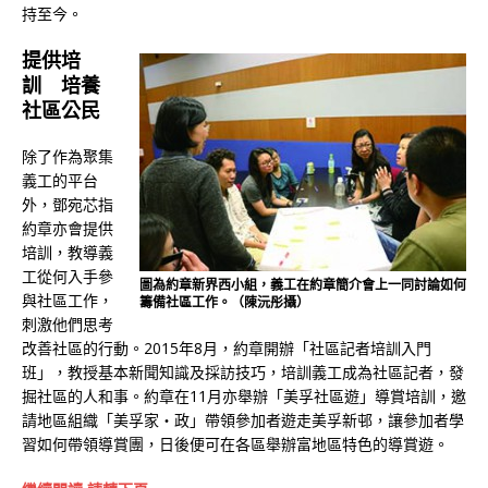
持至今。
提供培
訓 培養
社區公民
除了作為聚集
義工的平台
外，鄧宛芯指
約章亦會提供
培訓，教導義
工從何入手參
圖為約章新界西小組，義工在約章簡介會上一同討論如何
與社區工作，
籌備社區工作。（陳沅彤攝）
刺激他們思考
改善社區的行動。2015年8月，約章開辦「社區記者培訓入門
班」，教授基本新聞知識及採訪技巧，培訓義工成為社區記者，發
掘社區的人和事。約章在11月亦舉辦「美孚社區遊」導賞培訓，邀
請地區組織「美孚家‧政」帶領參加者遊走美孚新邨，讓參加者學
習如何帶領導賞團，日後便可在各區舉辦富地區特色的導賞遊。