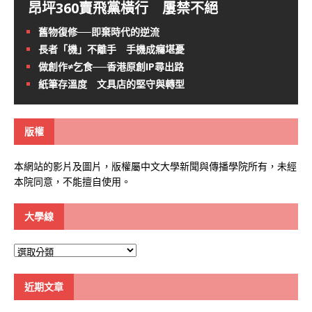
昂坪360賣飛黨橫行 屢禁不絕
舊物復修──即棄時代的逆流
長者「機」不離手 手機成癮堪憂
做創作≠乞食──香港原創IP尋出路
紙筆存溫度 文具店的堅守與轉型
版權
本網站的影片及圖片，版權屬中文大學新聞與傳播學院所有，未經
本院同意，不能擅自使用。
大學線
大
學
線
近期文章