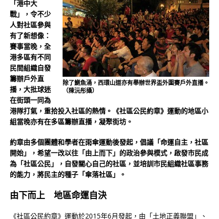
「港中大
戰」，令不少
人對社區參與
有了新想像：
賽事當晚，全
港多區有不同
民間組織自發
籌辦戶外直
除了鰂魚涌，西環山道亦有舉辦世界盃外圍賽戶外直播。
播，大批球迷
（陳沅彤攝）
在街頭一同為
港隊打氣，重拾投入社區的熱情。《社區公民約章》運動的地區小
組當晚亦有在多區籌辦直播，凝聚街坊。
約章由多個團體和學者在雨傘運動後發起，倡議「命運自主，社區
開始」，希望一改以往「由上而下」的政治參與模式，啟發市民成
為「社區公民」，自發關心自己的社區，並培訓市民組織社區事務
的能力，將民主的種子「傘落社區」。
由下而上 地區命運自決
《社區公民約章》運動於2015年6月發起，由「土地正義聯盟」、