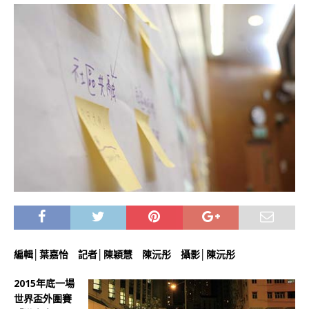
編輯│葉嘉怡 記者│陳穎慧 陳沅彤 攝影│陳沅彤
2015年底一場
世界盃外圍賽