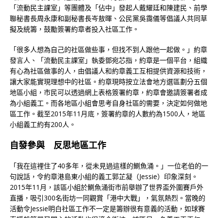
「流動民主課室」等團體及「佔中」發起人戴耀廷和陳建民、前學
聯秘書長周永康和副秘書長岑敖暉、公民黨吳靄儀等倡議人共同草
擬及統籌，鼓勵簽署約章者投入社區工作。
「很多人想為自己的社區做些事，但找不到人跟他一起做。」約章
發言人、「流動民主課室」執委鄧宛芯指，約章是一個平台，組織
有心為社區做事的人，由倡議人和約章義工互相提供資源和技術，
讓大家能實現理想中的社區。約章現時按立法會地方選區劃分五個
地區小組，市民可以透過網上表格簽署約章，約章會邀請簽署者成
為小組義工。而各地區小組會思考自身社區的需要，決定如何做地
區工作。截至2015年11月底，簽署約章的人數約為1500人，地區
小組義工約有200人。
自發參與 反思地區工作
「我在這裡住了40多年，從未見過這樣的鰂魚涌。」一位老伯的一
句說話，令約章港島東小組的義工郭芷凝（Jessie）印象深刻。
2015年11月，該區小組於鰂魚涌街市前舉辦了世界盃外圍賽戶外
直播，吸引300名街坊一同觀賞「港中大戰」，氣氛熱烈。當晚的
活動令Jessie明白社區工作不一定是籌辦很有意義的活動，如球賽