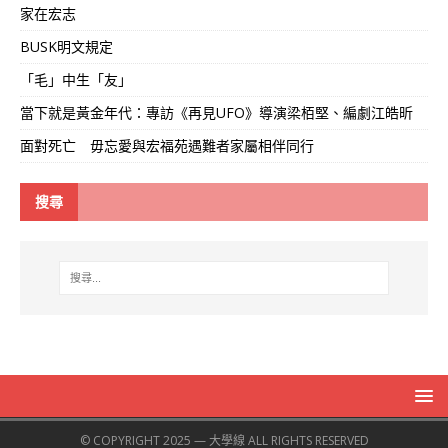
家在宏志
BUSK明文規定
「毛」中生「友」
當下就是黃金年代：專訪《再見UFO》導演梁栢堅、編劇江皓昕
面對死亡 毋忘愛與宏福苑遇難者家屬相伴同行
搜尋
© COPYRIGHT 2025 — 大學線 ALL RIGHTS RESERVED