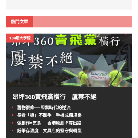
熱門文章
184期大學線
昂坪360賣飛黨橫行 屢禁不絕
舊物復修──即棄時代的逆流
長者「機」不離手 手機成癮堪憂
做創作≠乞食──香港原創IP尋出路
紙筆存溫度 文具店的堅守與轉型