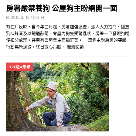
房署嚴禁養狗 公屋狗主盼網開一面
2015 年 12 月 03 日
有住戶反映，自今年三月起，房署加強巡查，派人大力拍門、播放
狗吠錄音及以鐵通敲閘，令屋內狗隻受驚亂吠，房署一旦發現狗蹤
便扣分處理，甚至有公屋業主面臨釘契。 一眾狗主對房署的突擊
行動無所適從，終日提心吊膽。
繼續閱讀
121期大學線