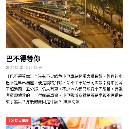
巴不得等你
2015 年 12 月 15 日
【巴不得等你】全港有不少綠色小巴車站經常大排長龍，經過的小
巴不是早已滿座，便是繞路飛站，令不少車站形同虛設；有市民等
了超過四十五分鐘，仍未有車。不少地方都只能靠小巴駁腳，有乘
客寧願轉乘的士，付較高車資。小巴營辦商對投訴是坐視不理還是
束手無策？背後的原因是什麼？
繼續閱讀
121期大學線