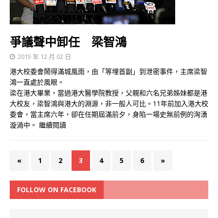
爭議聲中卸任 梁智鴻
2015 年 12 月 02 日
港大校委會鬧得滿城風雨，由「等埋首副」到泄密事件，主席梁智
鴻一直處於風眼。
梁在港大畢業，當過港大醫學院教授，父親和六名兄弟姊妹都是港
大校友，梁智鴻與港大的淵源，非一般人可比。11年前加入港大校
委會，當主席六年，卻在任期屆滿前夕，身陷一場史無前例的洶湧
漩渦中。
繼續閱讀
«
1
2
3
4
5
6
»
FOLLOW ON FACEBOOK