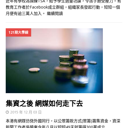
近年有學校為操練TSA，給予學生過量功課，令孩子飽受壓力。有
教育工作者於Facebook成立群組，組織家長發起行動，短短一個
月便有逾三萬人加入。
繼續閱讀
121期大學線
集資之後 網媒如何走下去
2015 年 12 月 03 日
本港有網媒仿傚外國同行，以公眾籌款方式(眾籌)籌集資金，資深
新聞工作者吳曉東今年八月以短短49天就籌得300萬成立