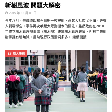
斬樹風波 問題大解密
2015 年 12 月 03 日
今年八月，般咸道四棵石牆樹一夜被斬，惹起大批市民不滿，更有
人到場悼念，事件再次喚起大眾對樹木的關注。雖然政府在2010
年成立樹木管理辦事處（樹木辦）統籌樹木管理政策，但數年來斬
樹爭議有增無減，反映現行政策漏洞多多。
繼續閱讀
121期大學線