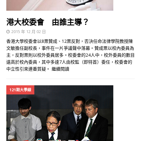
港大校委會 由誰主導？
2015 年 12 月 02 日
香港大學校委會以8票贊成、12票反對，否決任命法律學院教授陳
文敏擔任副校長，事件在一片爭議聲中落幕。贊成票以校內委員為
主，反對票則以校外委員居多。校委會的24人中，校外委員的數目
遠高於校內委員，其中多達7人由校監（即特首）委任，校委會的
中立性引來連番質疑。
繼續閱讀
121期大學線