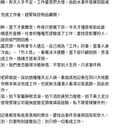
編輯，有天人手不足，工作量突然大增。由鉛水事件發展到般咸
；完成工作後，趕緊執拾物品離開。
樹幹，當下才覺難受。昨夜只想著下班，今天才懂原來如此蒼
是稿意外是稿，社會的種種荒謬變成了工作：要找受影響的人，
找政府部門問回應。
篇篇荒謬、有時會令人遺忘、自己視為「工作」的事，當事人身
「冷血」、「冇人性」，看著冰冷遺體，當下卻只顧拍照、弄清
完成工作，情緒才逐漸浮現。
死別，我們會否變得冷酷無情：不管別人生死，只求事件夠
的老師曾說。採訪過種種天災人禍，看過其他記者在四川大地震
，你根本無法完成工作，也就無法讓港人看清災區面貌。因此他
工作。
災區，拍下家屬靜默流淚，拍下消防員努力搜救，拍下黃土泥沙
終發現管理公司毫無經營泥頭堆填區經驗，私下將管理權外判，
個記者都背負追查真相的責任，要找出事件背後原因告知世人，
死別，仍要時刻提醒自己：別只把一切看成工作。