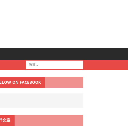
LLOW ON FACEBOOK
門文章