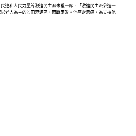
社民連和人民力量等激進民主派未獲一席。「激進民主派參選一
選以老人為主的沙田瀝源區，兩戰兩敗。他痛定思痛，為支持他