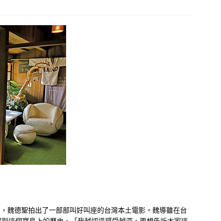
》，魏德聖拍出了一部部叫好叫座的台灣本土電影。魏導雖在台
掘到這個寶島上的歷史。「我越認識感受越深，更想告訴大家這