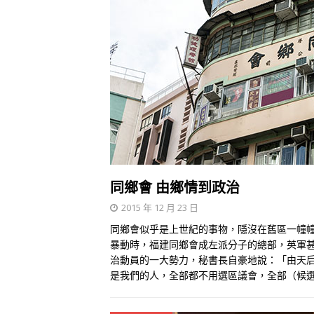
同鄉會 由鄉情到政治
2015 年 12 月 23 日
同鄉會似乎是上世紀的事物，隱沒在舊區一幢
暴動時，福建同鄉會成左派分子的總部，英軍
治動員的一大勢力，秘書長自豪地說：「由天
是我們的人，全部都不用選區議會，全部（候