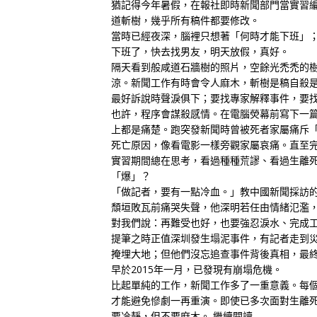
猶記得今年暑假，在報社即時新聞部門當實習
道斬樹，幾乎所有稿件都要修改。
當時已經夜深，腦裡只想著「何時才能下班」
下班了，快去找男友，明天放假，真好。
隔天看到般咸道石牆樹的照片，空餘光禿禿的
涼。新聞工作有時會令人麻木，斬樹是稿自殺
最好訴說時聲淚俱下；要找專家解釋事件，要
也許，程序會謀殺感情。在電腦熒幕前寫下一
上都是痛楚。跑突發新聞時曾被死者家屬痛斥
死亡原因，像看電影一樣旁觀家屬哀痛。直至
實習期間總在思考，看過種種荒謬、看過生離
「爆」？
「做記者，要有一點冷血。」教中國新聞採訪
頹垣敗瓦前痛哭失聲，他深明若任由情緒氾濫
對我們說：再難受也好，也要強忍淚水、完成
提筆之時正值深圳發生塌泥事件，有記者走到
掩埋大地；但他們沒忘追查事件背後真相，最
早於2015年一月，已發現有崩塌危機。
比起單純的工作，新聞工作多了一重意義。每
才能避免慘劇一再重演。即使已多次面對生離
要冷靜，但不要麻木。
繼續閱讀