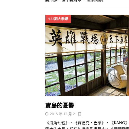
122期大學線
寶島的憂鬱
2015 年 12 月 21 日
《海角七號》、《賽德克．巴萊》、《KANO
灣土生土長，卻在拍攝電影過程中，才慢慢發