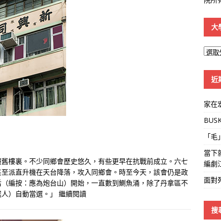
大
大
學
線
近
家在
BUS
「毛
當下
幢舊樓裏。不少同鄉會歷史悠久，有些更早在抗戰前成立。六七
編劇
甚至派直升機在天台降落，攻入同鄉會。時至今天，該會仍是政
面對
后（編按：應為炮台山）開始，一直數到鰂魚涌，除了丹拿區不
選人）自動當選。」
繼續閱讀
搜