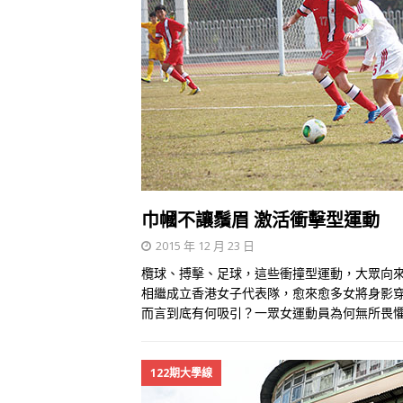
巾幗不讓鬚眉 激活衝擊型運動
2015 年 12 月 23 日
欖球、搏擊、足球，這些衝撞型運動，大眾向
相繼成立香港女子代表隊，愈來愈多女將身影
而言到底有何吸引？一眾女運動員為何無所畏
122期大學線