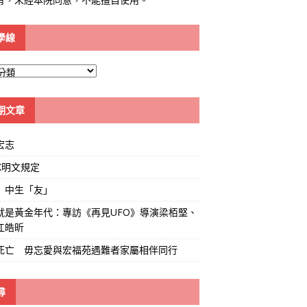
學線
期文章
宏志
K明文規定
」中生「友」
就是黃金年代：專訪《再見UFO》導演梁栢堅、
江皓昕
死亡 毋忘愛與宏福苑遇難者家屬相伴同行
尋