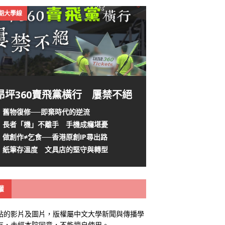
4期大學線
昂坪360賣飛黨橫行 屢禁不絕
舊物復修──即棄時代的逆流
長者「機」不離手 手機成癮堪憂
做創作≠乞食──香港原創IP尋出路
紙筆存溫度 文具店的堅守與轉型
權
站的影片及圖片，版權屬中文大學新聞與傳播學
有，未經本院同意，不能擅自使用。