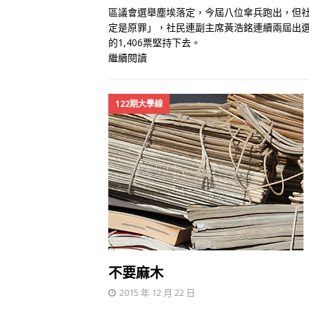
區議會選舉塵埃落定，今屆八位傘兵跑出，但
定是原罪」，社民連副主席黃浩銘連續兩屆出
的1,406票堅持下去。
繼續閱讀
122期大學線
不要麻木
2015 年 12 月 22 日