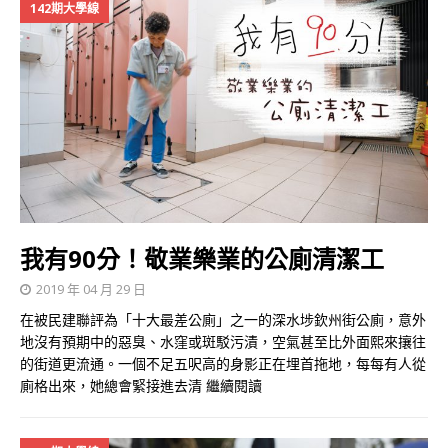
142期大學線
我有90分！敬業樂業的公廁清潔工
2019 年 04 月 29 日
在被民建聯評為「十大最差公廁」之一的深水埗欽州街公廁，意外
地沒有預期中的惡臭、水窪或斑駁污漬，空氣甚至比外面熙來攘往
的街道更流通。一個不足五呎高的身影正在埋首拖地，每每有人從
廁格出來，她總會緊接進去清
繼續閱讀