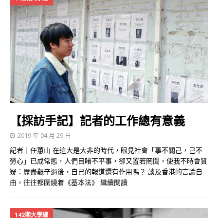
【採訪手記】記者的工作總有意義
2019 年 04 月 29 日
記者｜任蕙山 在這大是大非的時代，眼見社會「事不關己，己不
勞心」已成常態，人們目睹不平事，卻又置若罔聞，使我不時會質
疑：歷盡艱辛過後，自己的報道還有作用嗎？ 談及香港的言論自
由，往往都圍繞着《基本法》
繼續閱讀
142期大學線