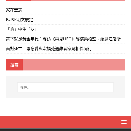
家在宏志
BUSK明文規定
「毛」中生「友」
當下就是黃金年代：專訪《再見UFO》導演梁栢堅、編劇江皓昕
面對死亡 毋忘愛與宏福苑遇難者家屬相伴同行
搜尋