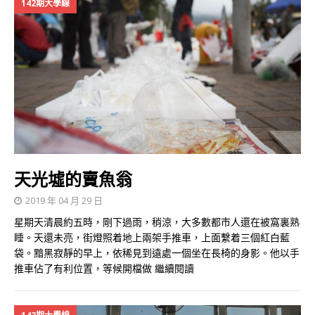
142期大學線
天光墟的賣魚翁
2019 年 04 月 29 日
星期天清晨約五時，剛下過雨，稍涼，大多數都市人還在被窩裏熟
睡。天還未亮，街燈照着地上兩架手推車，上面繫着三個紅白藍
袋。黯黑寂靜的早上，依稀見到遠處一個坐在長椅的身影。他以手
推車佔了有利位置，等候開檔做
繼續閱讀