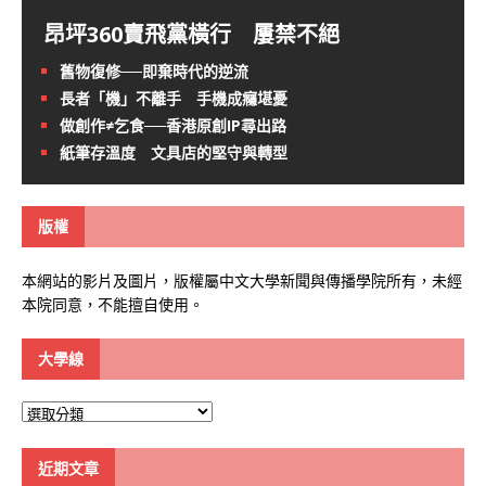
昂坪360賣飛黨橫行 屢禁不絕
舊物復修──即棄時代的逆流
長者「機」不離手 手機成癮堪憂
做創作≠乞食──香港原創IP尋出路
紙筆存溫度 文具店的堅守與轉型
版權
本網站的影片及圖片，版權屬中文大學新聞與傳播學院所有，未經
本院同意，不能擅自使用。
大學線
大
學
線
近期文章