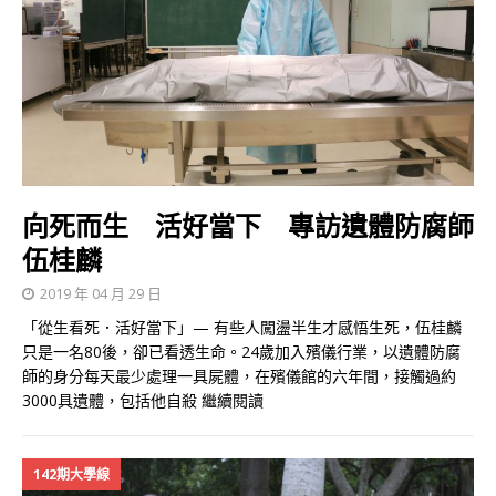
向死而生 活好當下 專訪遺體防腐師
伍桂麟
2019 年 04 月 29 日
「從生看死．活好當下」— 有些人闖盪半生才感悟生死，伍桂麟
只是一名80後，卻已看透生命。24歲加入殯儀行業，以遺體防腐
師的身分每天最少處理一具屍體，在殯儀館的六年間，接觸過約
3000具遺體，包括他自殺
繼續閱讀
142期大學線