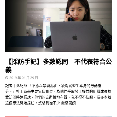
【採訪手記】多數認同 不代表符合公
義
2019 年 04 月 29 日
記者｜溫紀然 「不應以學習為由，凌駕實習生本身的勞動身
分。」社工系學生要無償實習，為他們爭取勞工權益的組織成員接
受訪問時這樣說。他們的言辭擲地有聲，我不得不信服。我亦本着
這個想法開始採訪，沒想到從不少
繼續閱讀