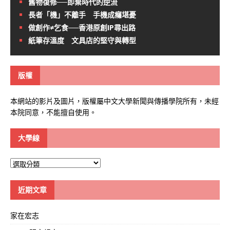
舊物復修──即棄時代的逆流
長者「機」不離手 手機成癮堪憂
做創作≠乞食──香港原創IP尋出路
紙筆存溫度 文具店的堅守與轉型
版權
本網站的影片及圖片，版權屬中文大學新聞與傳播學院所有，未經
本院同意，不能擅自使用。
大學線
大
學
線
近期文章
家在宏志