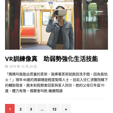
VR訓練像真 助弱勢強化生活技能
2019 年 12 月 20 日
「媽媽叫我取出煲裏的蒸架，我捧著蒸架就跑到洗手間，因為我怕
火！」現年46歲的周穎珊是輕度智障人士，目前入住仁濟醫院轄下
的輔助宿舍，週末和假期會回家與家人同住。她的父母已年屆70
歲，體力有限，偶爾會叫她
繼續閱讀
1
2
3
...
12
»