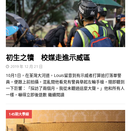
初生之犢 校媒走進示威區
2019 年 12 月 21 日
10月1日，在荃灣大河道，Louis留意到有示威者打算追打落單警
員，便跟上前拍攝，混亂間他看見有警員舉起左輪手槍，隨即聽到
一下巨響：「採訪了兩個月，我從未聽過這麼大聲。」他和所有人
一樣，嚇得立即後退數
繼續閱讀
145期大學線