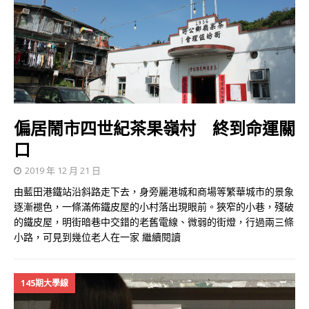
偏居鬧市四世紀茶果嶺村 終到命運關
口
2019 年 12 月 21 日
由藍田港鐵站沿斜路走下去，身旁麗港城和商場等繁華城市的景象
逐漸褪色，一條滿佈鐵皮屋的小村落出現眼前。狹窄的小巷，殘破
的鐵皮屋，明街暗巷中交錯的老舊電線、微弱的街燈，行過兩三條
小路，可見到幾位老人在一家
繼續閱讀
145期大學線