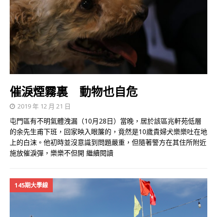
催淚煙霧裏 動物也自危
2019 年 12 月 21 日
屯門區有不明氣體洩漏（10月28日）當晚，居於該區兆軒苑低層
的余先生甫下班，回家映入眼簾的，竟然是10歲貴婦犬樂樂吐在地
上的白沫。他初時並沒意識到問題嚴重，但隨著警方在其住所附近
施放催淚彈，樂樂不但開
繼續閱讀
145期大學線