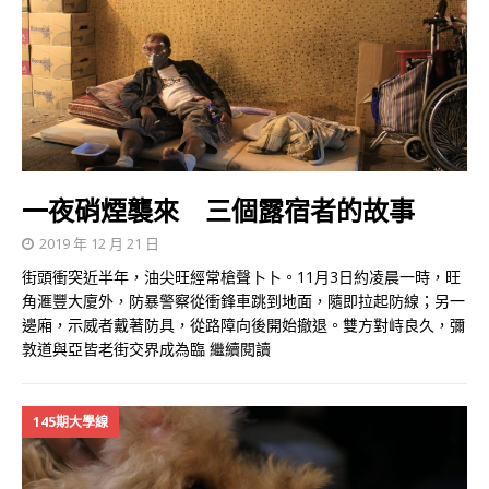
一夜硝煙襲來 三個露宿者的故事
2019 年 12 月 21 日
街頭衝突近半年，油尖旺經常槍聲卜卜。11月3日約凌晨一時，旺
角滙豐大廈外，防暴警察從衝鋒車跳到地面，隨即拉起防線；另一
邊廂，示威者戴著防具，從路障向後開始撤退。雙方對峙良久，彌
敦道與亞皆老街交界成為臨
繼續閱讀
145期大學線