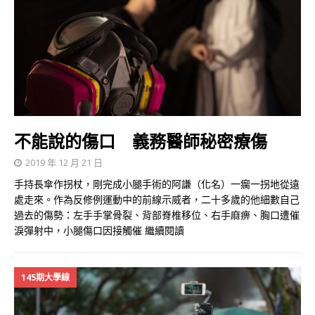
不能說的傷口 義務醫師秘密療傷
2019 年 12 月 21 日
手持長傘作拐杖，剛完成小腿手術的阿謙（化名）一瘸一拐地從遠
處走來。作為反修例運動中的前線示威者，二十多歲的他細數自己
過去的傷勢：左手手掌骨裂、背部脊椎移位、右手麻痹、胸口遭催
淚彈射中，小腿傷口因接觸催
繼續閱讀
145期大學線