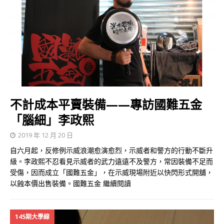
不計成本平賣裝備——專訪國難五金
「腦細」李政熙
2019 年 12 月 20 日
自六月起，反修例示威浪潮愈演愈烈，示威者和警方的行動不斷升
級。李政熙不忍看見示威者的武力遠遠不及警方，常因裝備不足而
受傷，因而成立「國難五金」，在示威現場附近以快閃形式開舖，
以蝕本價出售裝備。國難五金
繼續閱讀
145期大學線