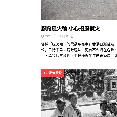
腳踏風火輪 小心招風攬火
2016 年 03 月 04 日
俗稱「風火輪」的電動平衡車在香港日漸普及
輪」日行千里，隨時違法，更有不少潛在危險。
生，導致腳掌骨折，坐輪椅近半年仍未痊癒。
123期大學線