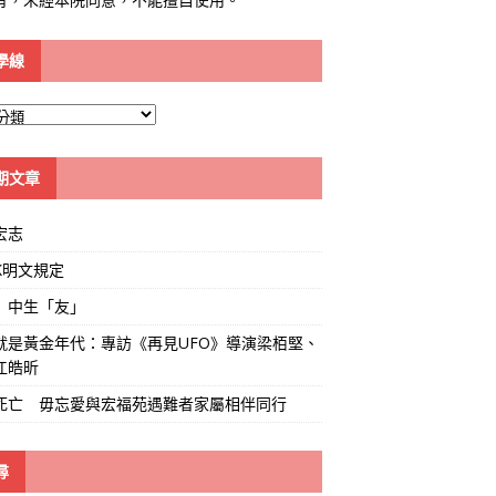
學線
期文章
宏志
K明文規定
」中生「友」
就是黃金年代：專訪《再見UFO》導演梁栢堅、
江皓昕
死亡 毋忘愛與宏福苑遇難者家屬相伴同行
尋