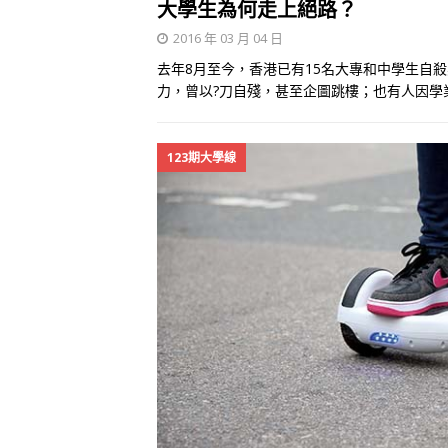
大學生為何走上絕路？
2016 年 03 月 04 日
去年8月至今，香港已有15名大專和中學生自
力，曾以?刀自殘，甚至企圖跳樓；也有人因
123期大學線