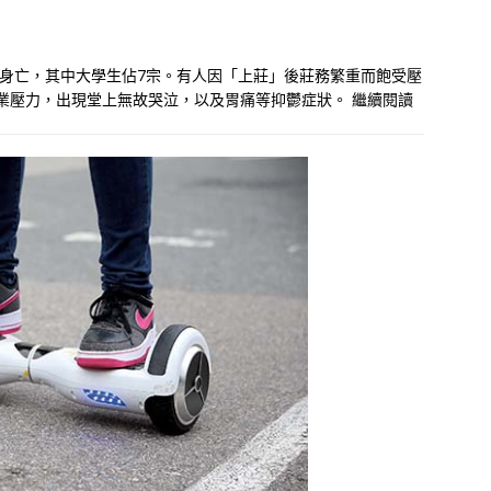
殺身亡，其中大學生佔7宗。有人因「上莊」後莊務繁重而飽受壓
學業壓力，出現堂上無故哭泣，以及胃痛等抑鬱症狀。
繼續閱讀