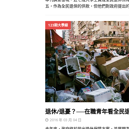
五，作為全民退保的供款，但他們對政府提出
123期大學線
退休/退憂？──在職青年看全民
2016 年 03 月 04 日
去年底，政府終於拋出退休保障方案，並展開