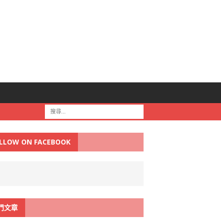
LLOW ON FACEBOOK
門文章