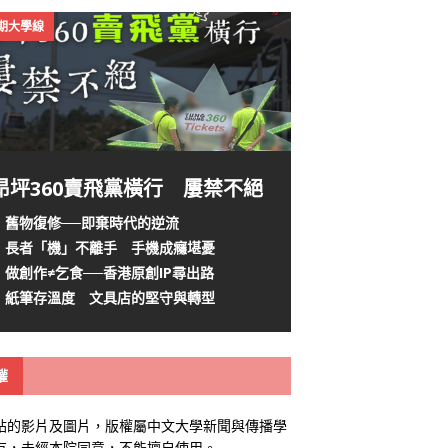
4期大學線
昂坪360賣飛黨橫行 屢禁不絕
舊物復修──即棄時代的逆流
長者「機」不離手 手機成癮堪憂
做創作≠乞食──香港原創IP尋出路
紙筆存溫度 文具店的堅守與轉型
權
站的影片及圖片，版權屬中文大學新聞與傳播學
有，未經本院同意，不能擅自使用。