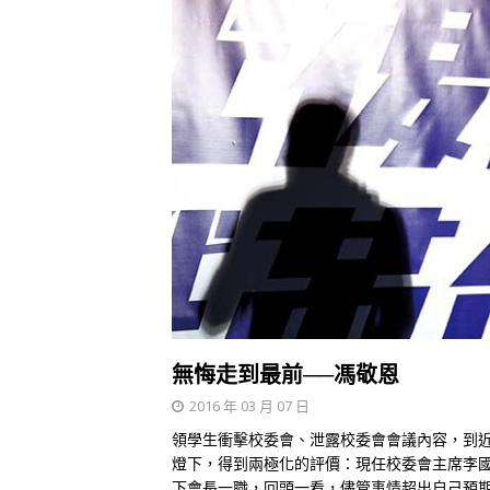
無悔走到最前──馮敬恩
2016 年 03 月 07 日
領學生衝擊校委會、泄露校委會會議內容，到
燈下，得到兩極化的評價：現任校委會主席李
下會長一職，回頭一看，儘管事情超出自己預