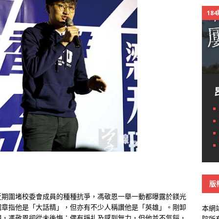
18
版
近期圍堵校委會成員的種種抗爭，馮敬恩一舉一動都曝露於鎂光
國章指他是「大話精」，但亦有不少人稱讚他是「英雄」。剛卸
本網
期，馮敬恩卻從未後悔；偶有掙扎及感到無力，但他並不氣餒，
院所