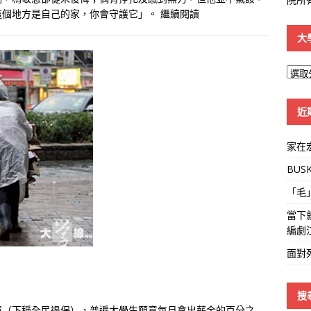
這個地方是自己的家，你會守護它」。
繼續閱讀
大
大
學
線
近
家在
BUS
「毛
當下
編劇
面對
搜
障（下稱全民退保），普遍大學生願意每月拿出薪金的百分之