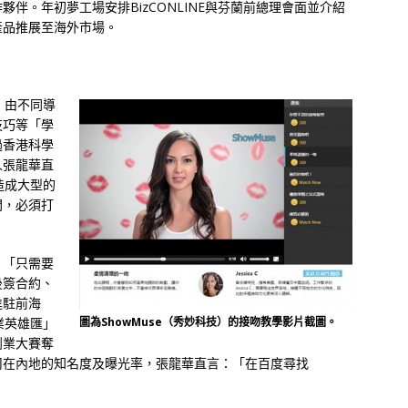
伴。年初夢工場安排BizCONLINE與芬蘭前總理會面並介紹
產品推展至海外市場。
，由不同導
技巧等「學
過香港科學
人張龍華直
造成大型的
間，必須打
，「只需要
後簽合約、
進駐前海
業英雄匯」
圖為ShowMuse（秀妙科技）的接吻教學影片截圖。
創業大賽奪
司在內地的知名度及曝光率，張龍華直言：「在百度尋找