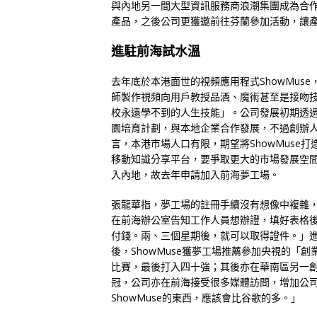
與內地另一間大型資訊服務商浪潮集團成為合作夥
產品，之後公司更獲邀前往芬蘭參加活動，讓
進駐前海試水溫
去年底於本港面世的視頻應用程式ShowMuse
師製作視頻向用戶教授品酒、魔術甚至是接吻
校永遠學不到的人生技能」。公司發展初期透
園培育計劃，與本地企業合作發展，不過創辦
言，本港市場人口有限，期望將ShowMuse打
移動知識分享平台，要爭取更大的市場發展空
入內地，故去年申請加入前海夢工場。
張龍華指，夢工場的註冊手續沒有想像中複雜
在前海辦公室告知工作人員想辦證，填好表格
付錢。兩、三個星期後，就可以取得證件。」
後，ShowMuse獲夢工場推薦參加央視的「創
比賽，最後打入四十強；其後亦在華南區另一
冠，公司亦在前海接受很多媒體訪問，增加公
ShowMuse的東西，應該會比谷歌的多。」