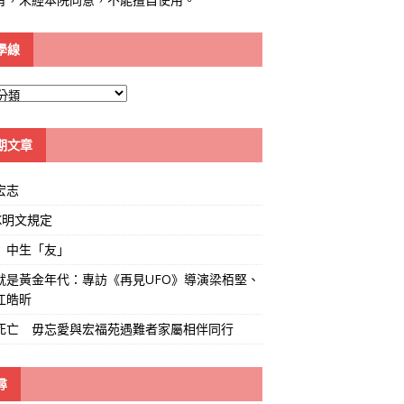
學線
期文章
宏志
K明文規定
」中生「友」
就是黃金年代：專訪《再見UFO》導演梁栢堅、
江皓昕
死亡 毋忘愛與宏福苑遇難者家屬相伴同行
尋