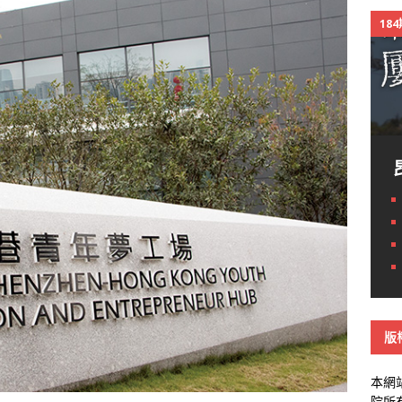
18
版
本網
院所