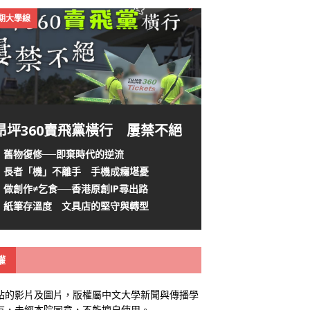
4期大學線
昂坪360賣飛黨橫行 屢禁不絕
舊物復修──即棄時代的逆流
長者「機」不離手 手機成癮堪憂
做創作≠乞食──香港原創IP尋出路
紙筆存溫度 文具店的堅守與轉型
權
站的影片及圖片，版權屬中文大學新聞與傳播學
有，未經本院同意，不能擅自使用。