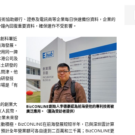
用專利技術協助銀行、證券及電訊商等企業每日快速備份資料，企業的
分鐘內回復重要資料，確保運作不受影響。
獲創科署近
前海發展。
使用同一牌
本港公司及
本土研發的
人問津。他
勵研發技
市場是「有
地的創業大
BizCONLINE創始人李德豪認為前海使他的專利技術被
（人民幣，
廣泛應用。（圖為受訪者提供）
企業未來發
積極，BizCONLINE在前海發展短短半年，已與深圳雲計算
計全年營業額可各自達到二百萬和三千萬；BizCONLINE更