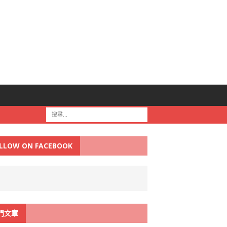
LLOW ON FACEBOOK
門文章