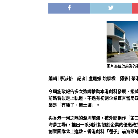
圖片為位於前海的
編輯│茅淑怡 記者│盧鳳媚 姚家楹 攝影│茅淑
今屆施政報告多次強調推動本港創科發展，撥款
前路看似走上軌道，不過有初創企業直言當局
業是「有種子、無土壤」。
與香港一河之隔的深圳前海，被外間稱作「第二
海夢工場)，推出一系列針對初創企業的優惠政
創業團隊北上進駐。香港創科「種子」前海落