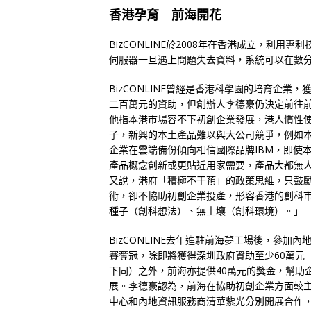
香港孕育 前海開花
BizCONLINE於2008年在香港成立，利
伺服器一旦遇上問題失去資料，系統可以在數
BizCONLINE曾經是香港科學園的培育企業，
二百萬元的資助，但創辦人李德豪仍決定前往
他指本港市場容不下初創企業發展，港人慣性
子，新興的本土產品難以與大公司競爭，例如
企業在雲端備份傾向相信國際品牌IBM，即使
產品概念創新或更貼近用家需要，產品大都無
又說，港府「積極不干預」的政策思維，只鼓
術，卻不協助初創企業投產，形容香港的創科
種子（創科想法）、無土壤（創科環境）。」
BizCONLINE去年進駐前海夢工場後，參加內
賽奪冠，除即將獲得深圳政府資助至少60萬元
下同）之外，前海亦提供40萬元的獎金，幫助
展。李德豪認為，前海在協助初創企業方面較主動
中心和內地資訊服務商清華紫光分別開展合作，預