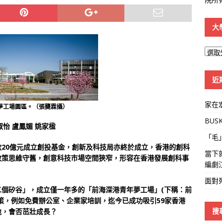
大
大
學
線
近
家在
夢工場園區。（張龑霖攝）
BUS
怡 盧鳳媚 姚家楹
「毛
20億元成立創投基金，創新及科技局亦終於成立，香港的創科
當下
政策思維守舊，創意科技市場空間狹窄，形容在香港發展創科事
編劇
面對
個矽谷」，成立僅一年多的「前海深港青年夢工場」(下稱：前
策，例如免費辦公室、企業家培訓，迄今已成功吸引59家香港
搜
地，會否茁壯成長？