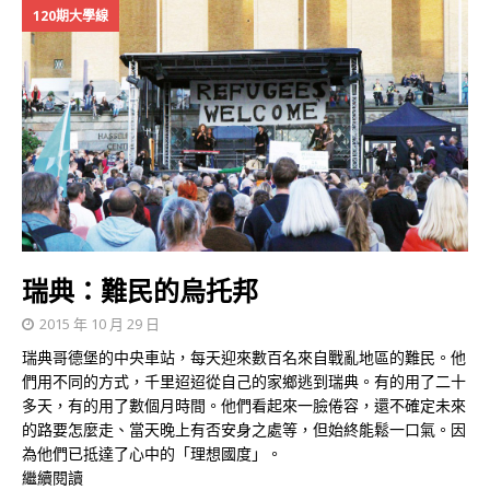
120期大學線
瑞典：難民的烏托邦
2015 年 10 月 29 日
瑞典哥德堡的中央車站，每天迎來數百名來自戰亂地區的難民。他
們用不同的方式，千里迢迢從自己的家鄉逃到瑞典。有的用了二十
多天，有的用了數個月時間。他們看起來一臉倦容，還不確定未來
的路要怎麼走、當天晚上有否安身之處等，但始終能鬆一口氣。因
為他們已抵達了心中的「理想國度」。
繼續閱讀