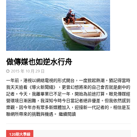
做傳媒也如逆水行舟
2015 年 10 月 29 日
一年前，港視以網絡電視的形式開台，一度掀起熱潮。猶記得當時
我天天追看《導火新聞綫》，更曾幻想將來的自己會否就是劇中的
記者。今天，我離畢業已不足一年，開始為前途打算。眼見傳媒經
營環境日漸困難，我深知今時今日當記者絕非優差。但我依然感到
樂觀，因今年亦有眾多新媒體加入，迎接新一代記者的，相信是互
聯網所帶來的挑戰與機遇。
繼續閱讀
120期大學線