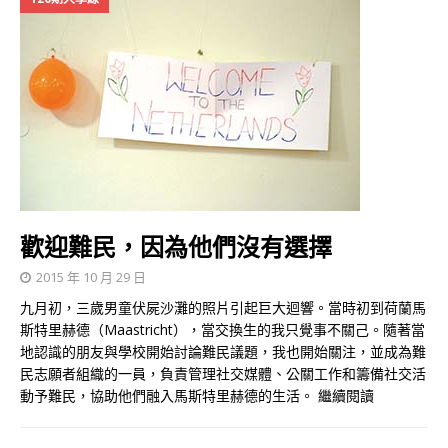
歡迎難民，因為他們沒有選擇
2015 年 10 月 29 日
九月初，三歲男童伏屍沙灘的照片引起巨大迴響。當時初到荷蘭馬
斯特里赫德（Maastricht），當交換生的我只覺事不關己。隨著當
地認識的朋友與學校開始討論難民議題，我也開始關注，並成為難
民志願者組織的一員，負責管理社交媒體、公關工作和籌備社交活
動予難民，協助他們融入馬斯特里赫德的生活。
繼續閱讀