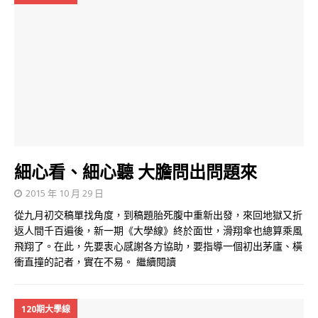
細心看、細心聽 大膽問出問題來
2015 年 10 月 29 日
從九月初交稿單找角度，到稿題胎死腹中重新出發，來回地獄又折
返人間千百遍後，新一期《大學線》終於面世，滑翔傘也總算乘風
飛翔了。在此，先要衷心感謝各方協助，要指導一個初出茅廬、橫
衝直撞的記者，實在不易。
繼續閱讀
120期大學線