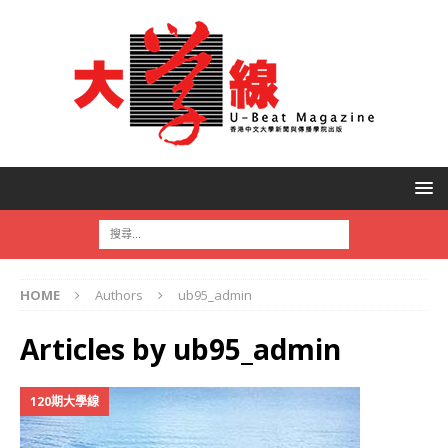
HOME
Authors
ub95_admin
Articles by
ub95_admin
120期大學線