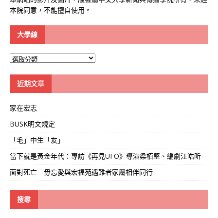
本院同意，不能擅自使用。
大學線
大
學
線
近期文章
家在宏志
BUSK明文規定
「毛」中生「友」
當下就是黃金年代：專訪《再見UFO》導演梁栢堅、編劇江皓昕
面對死亡 毋忘愛與宏福苑遇難者家屬相伴同行
搜尋