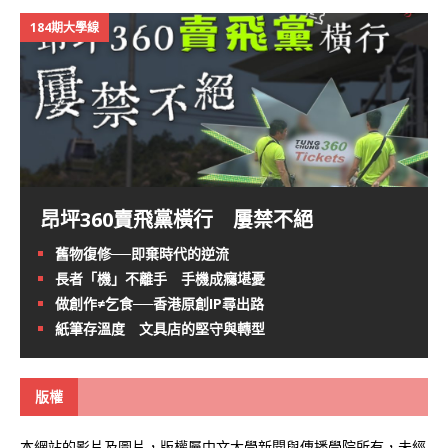
184期大學線
昂坪360賣飛黨橫行 屢禁不絕
舊物復修──即棄時代的逆流
長者「機」不離手 手機成癮堪憂
做創作≠乞食──香港原創IP尋出路
紙筆存溫度 文具店的堅守與轉型
版權
本網站的影片及圖片，版權屬中文大學新聞與傳播學院所有，未經