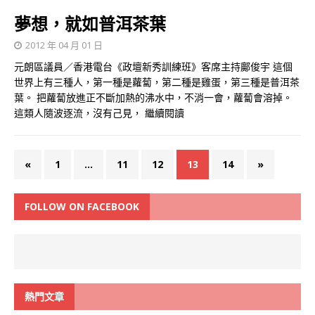
夢想，就如普洱茶葉
2012 年 04 月 01 日
元朗區議員／香港電台《政壇新秀訓練班》客席主持鄺俊宇 這個
世界上有三種人，第一種是蘿蔔，第二種是雞蛋，第三種是普洱茶
葉。 把蘿蔔放進正不斷加熱的沸水中，不消一會，蘿蔔會溶掉。
這類人隨波逐流，沒有己見，
繼續閱讀
«
1
...
11
12
13
14
»
FOLLOW ON FACEBOOK
熱門文章