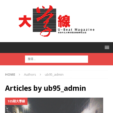
HOME
Authors
ub95_admin
Articles by
ub95_admin
105期大學線