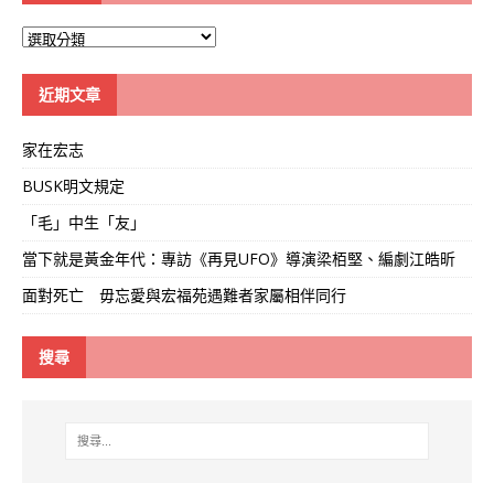
大
學
線
近期文章
家在宏志
BUSK明文規定
「毛」中生「友」
當下就是黃金年代：專訪《再見UFO》導演梁栢堅、編劇江皓昕
面對死亡 毋忘愛與宏福苑遇難者家屬相伴同行
搜尋