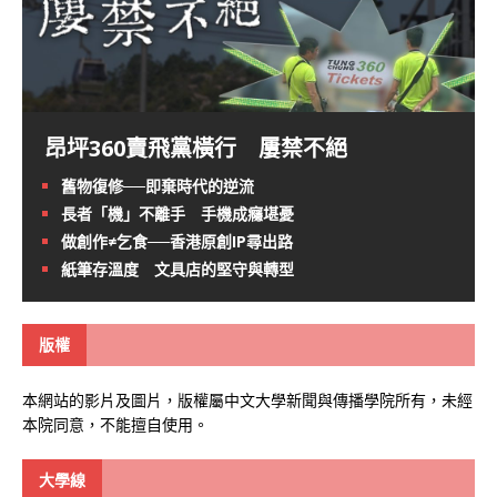
昂坪360賣飛黨橫行 屢禁不絕
舊物復修──即棄時代的逆流
長者「機」不離手 手機成癮堪憂
做創作≠乞食──香港原創IP尋出路
紙筆存溫度 文具店的堅守與轉型
版權
本網站的影片及圖片，版權屬中文大學新聞與傳播學院所有，未經
本院同意，不能擅自使用。
大學線