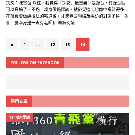
撰文：陳雪茵 以往，我覺得「採訪」最重要只是錄音，有錄音就
可以寫稿了。不過，親身做過採訪，就發覺這比想像中複雜得多。
在落實要做纏擾法的報道後，才驚覺要聯絡及採訪的對象多達十多
個。慶幸身邊一直有老師和
繼續閱讀
«
1
...
12
13
14
FOLLOW ON FACEBOOK
熱門文章
184期大學線