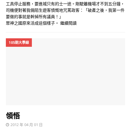
工具停止服務，要進城只有的士一途。剛駛離機場才不到五分鐘，
司機便對著我倆陌生遊客憤慨地咒罵政客：「破產之後，我第一件
要做的事就是幹掉所有議員！」
眾神之國原來活成這個樣子。
繼續閱讀
105期大學線
領悟
2012 年 04 月 01 日