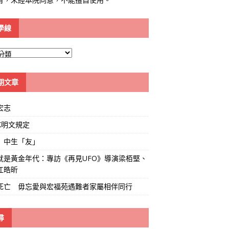
學線
期文章
宏志
K明文規定
」中生「友」
就是黃金年代：專訪《再見UFO》導演梁栢堅、
江皓昕
死亡 毋忘愛與宏福苑遇難者家屬相伴同行
尋