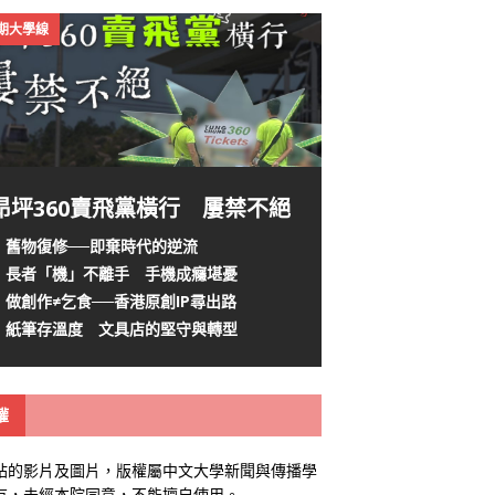
4期大學線
昂坪360賣飛黨橫行 屢禁不絕
舊物復修──即棄時代的逆流
長者「機」不離手 手機成癮堪憂
做創作≠乞食──香港原創IP尋出路
紙筆存溫度 文具店的堅守與轉型
權
站的影片及圖片，版權屬中文大學新聞與傳播學
有，未經本院同意，不能擅自使用。