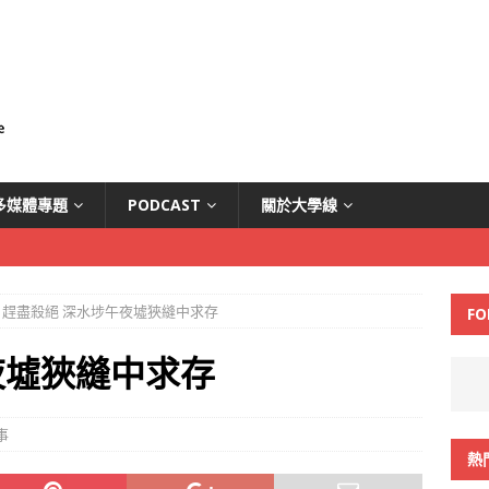
多媒體專題
PODCAST
關於大學線
趕盡殺絕 深水埗午夜墟狹縫中求存
FO
夜墟狹縫中求存
事
熱