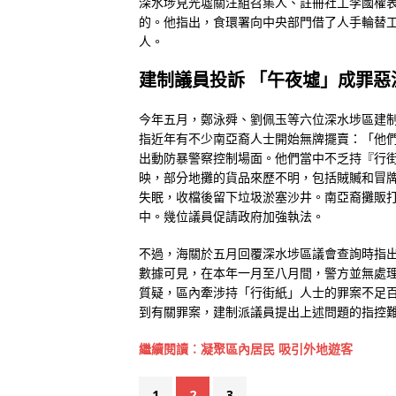
深水埗見光墟關注組召集人、註冊社工李國權
的。他指出，食環署向中央部門借了人手輪替工
人。
建制議員投訴 「午夜墟」成罪惡
今年五月，鄭泳舜、劉佩玉等六位深水埗區建
指近年有不少南亞裔人士開始無牌擺賣：「他
出動防暴警察控制場面。他們當中不乏持『行
映，部分地攤的貨品來歷不明，包括賊贓和冒
失眠，收檔後留下垃圾淤塞沙井。南亞裔攤販
中。幾位議員促請政府加強執法。
不過，海關於五月回覆深水埗區議會查詢時指
數據可見，在本年一月至八月間，警方並無處
質疑，區內牽涉持「行街紙」人士的罪案不足
到有關罪案，建制派議員提出上述問題的指控
繼續閱讀︰凝聚區內居民 吸引外地遊客
1
2
3