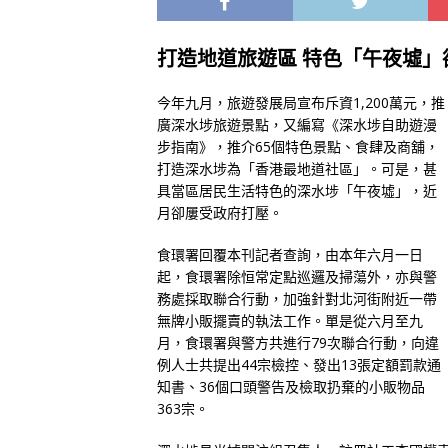
打造地道旅遊區 特色「午夜墟」
今年九月，旅遊發展局宣布斥資1,200萬元，推
廣深水埗旅遊景點，又編寫《深水埗自助遊漫
步指南》，推介65個特色景點、食肆及商舖，
打造深水埗為「香港最地道社區」。可是，甚
具當區居民生活特色的深水埗「午夜墟」，近
月卻屢受政府打壓。
食環署回覆本刊記者查詢，由本年六月一日
起，食環署除恒常定點巡邏及掃蕩外，亦與警
務處採取聯合行動，加強針對北河街附近一帶
無牌小販擺賣的執法工作。單是從六月至九
月，食環署與警方共進行79次聯合行動，向違
例人士共提出44宗檢控、發出13張定額罰款通
知書、36個口頭警告及檢取扔棄的小販物品
363宗。