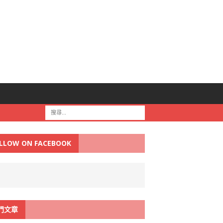
LLOW ON FACEBOOK
門文章