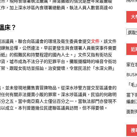
表示，現時食環署執法嚴厲，掃蕩攤販的情況是歷年來最嚴峻
作，加上深水埗區內食環署總動員，執法人員人數曾高達40
大
溫床？
大
學
制派議員，聯合向區議會的環境及衛生委員會提交
文件
，該文件
線
們肆無忌憚，公然違法，早前更發生與食環署人員衝突事件需要
近
街紙』的假難民和持雙程證的國內人士。」文件又指有街坊反
牌貨，墟市成為不法分子的犯罪平台。攤販擺檔時的噪音令街坊
家在
打架、跟蹤女街坊並搭訕，治安變壞，令居民活於「水深火熱」
BUS
「毛
出，並未發現地攤售賣冒牌物品。從深水埗警方提交至區議會的
理任何有關非法擺賣小販的罪案。深水埗區議員，民協的何啟明
當下
百分之五，當中南亞裔人士僅佔百分之一，當執法部門亦發現不
編劇
難以成立。本刊曾邀幾位民建聯區議員訪問，但不得要領。
面對
搜