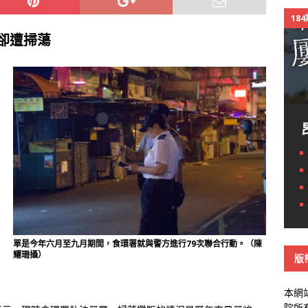
18
卻遭掃蕩
單是今年六月至九月期間，食環署就與警方進行79次聯合行動。（陳
耀珊攝）
版
本網
院所