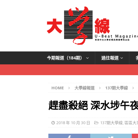
今期報道（184期）
過往報道
HOME
大學線報道
137期大學線
趕盡殺絕 深水埗午
2018 年 10 月 30 日
137期大學線
,
區區大