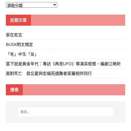
大
學
線
近期文章
家在宏志
BUSK明文規定
「毛」中生「友」
當下就是黃金年代：專訪《再見UFO》導演梁栢堅、編劇江皓昕
面對死亡 毋忘愛與宏福苑遇難者家屬相伴同行
搜尋