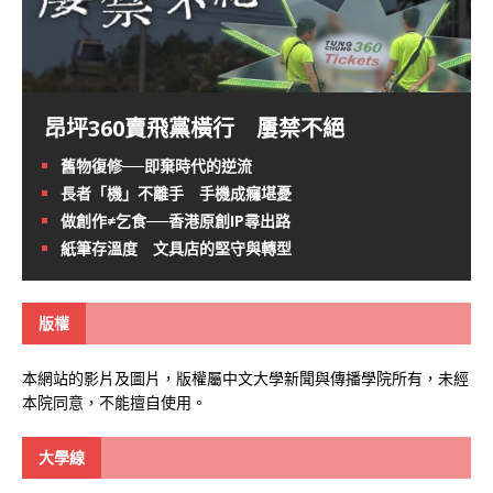
昂坪360賣飛黨橫行 屢禁不絕
舊物復修──即棄時代的逆流
長者「機」不離手 手機成癮堪憂
做創作≠乞食──香港原創IP尋出路
紙筆存溫度 文具店的堅守與轉型
版權
本網站的影片及圖片，版權屬中文大學新聞與傳播學院所有，未經
本院同意，不能擅自使用。
大學線