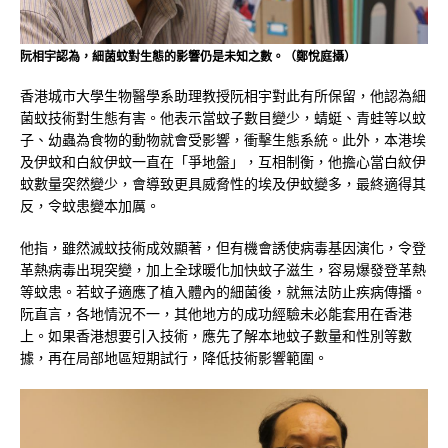
阮相宇認為，細菌蚊對生態的影響仍是未知之數。（鄭悅庭攝）
香港城市大學生物醫學系助理教授阮相宇對此有所保留，他認為細
菌蚊技術對生態有害。他表示當蚊子數目變少，蜻蜓、青蛙等以蚊
子、幼蟲為食物的動物就會受影響，衝擊生態系統。此外，本港埃
及伊蚊和白紋伊蚊一直在「爭地盤」，互相制衡，他擔心當白紋伊
蚊數量突然變少，會導致更具威脅性的埃及伊蚊變多，最終適得其
反，令蚊患變本加厲。
他指，雖然滅蚊技術成效顯著，但有機會誘使病毒基因演化，令登
革熱病毒出現突變，加上全球暖化加快蚊子滋生，容易爆發登革熱
等蚊患。若蚊子適應了植入體內的細菌後，就無法防止疾病傳播。
阮直言，各地情況不一，其他地方的成功經驗未必能套用在香港
上。如果香港想要引入技術，應先了解本地蚊子數量和性別等數
據，再在局部地區短期試行，降低技術影響範圍。