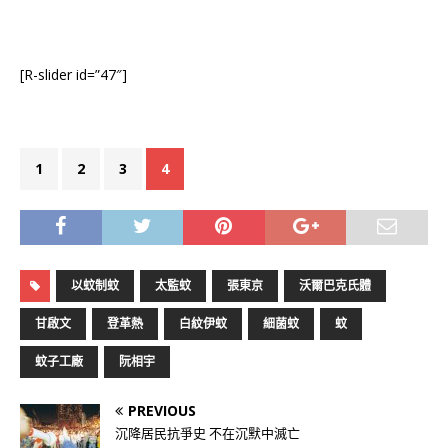
[R-slider id=”47″]
1
2
3
4
以蚊制蚊
太監蚊
張東京
沃爾巴克氏體
甘啟文
登革熱
白紋伊蚊
細菌蚊
蚊
蚊子工廠
阮相宇
PREVIOUS
沉降居民抗爭史 不在沉默中滅亡