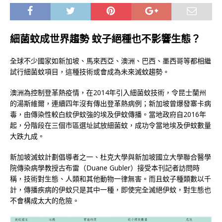
細菌蚊成世界趨勢 蚊子絕種也不影響生態？
全球不少國家如新加坡、馬來西亞、澳洲、巴西、墨西哥等都相繼
試行細菌蚊項目，這種技術或會成為未來滅蚊趨勢。
澳洲為控制登革熱疫情，在2014年引入細菌蚊技術，令昆士蘭州
的湯斯維爾，連續四年沒有傳出登革熱病例；新加坡曾爆發寨卡病
毒，由傳染性較白紋伊蚊強的埃及伊蚊傳播。當地政府自2016年
起，分階段在三個市區選址試放細菌蚊，成功令當地埃及伊蚊數量
大跌九成。
新加坡滅蚊計劃倡導者之一、杜克大學與新加坡國立大學聯合醫學
院傳染病學教授古布雷（Duane Gubler）接受本刊記者訪問時
稱，技術對生態、人類和其他動物一律無害。而且蚊子種類數以千
計，傳播疾病的伊蚊只是其中一種，即使完全滅絕伊蚊，對生態也
不會構成太大的危險。