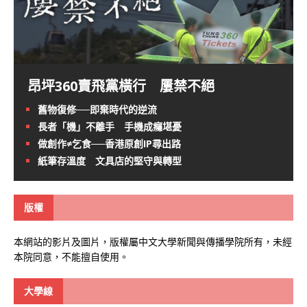
昂坪360賣飛黨橫行 屢禁不絕
舊物復修──即棄時代的逆流
長者「機」不離手 手機成癮堪憂
做創作≠乞食──香港原創IP尋出路
紙筆存溫度 文具店的堅守與轉型
版權
本網站的影片及圖片，版權屬中文大學新聞與傳播學院所有，未經
本院同意，不能擅自使用。
大學線