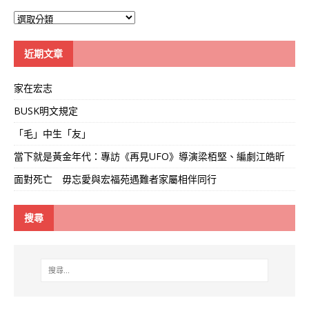
大
學
線
近期文章
家在宏志
BUSK明文規定
「毛」中生「友」
當下就是黃金年代：專訪《再見UFO》導演梁栢堅、編劇江皓昕
面對死亡 毋忘愛與宏福苑遇難者家屬相伴同行
搜尋