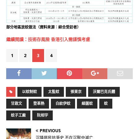
部分地區放蚊做法（資料來源：綜合受訪者）
繼續閱讀：技術存風險 香港引入需謹慎考慮
1
2
3
4
以蚊制蚊
太監蚊
張東京
沃爾巴克氏體
甘啟文
登革熱
白紋伊蚊
細菌蚊
蚊
蚊子工廠
阮相宇
PREVIOUS
沉降居民抗爭史 不在沉默中滅亡