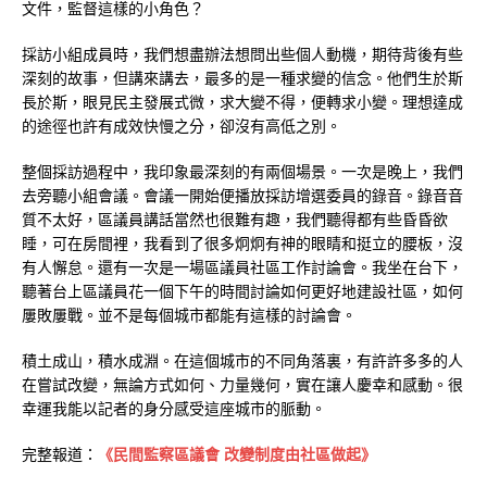
文件，監督這樣的小角色？
採訪小組成員時，我們想盡辦法想問出些個人動機，期待背後有些
深刻的故事，但講來講去，最多的是一種求變的信念。他們生於斯
長於斯，眼見民主發展式微，求大變不得，便轉求小變。理想達成
的途徑也許有成效快慢之分，卻沒有高低之別。
整個採訪過程中，我印象最深刻的有兩個場景。一次是晚上，我們
去旁聽小組會議。會議一開始便播放採訪增選委員的錄音。錄音音
質不太好，區議員講話當然也很難有趣，我們聽得都有些昏昏欲
睡，可在房間裡，我看到了很多炯炯有神的眼睛和挺立的腰板，沒
有人懈怠。還有一次是一場區議員社區工作討論會。我坐在台下，
聽著台上區議員花一個下午的時間討論如何更好地建設社區，如何
屢敗屢戰。並不是每個城市都能有這樣的討論會。
積土成山，積水成淵。在這個城市的不同角落裏，有許許多多的人
在嘗試改變，無論方式如何、力量幾何，實在讓人慶幸和感動。很
幸運我能以記者的身分感受這座城市的脈動。
完整報道：
《民間監察區議會 改變制度由社區做起》