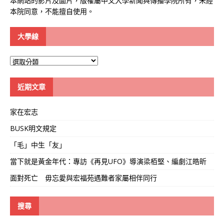
本網站的影片及圖片，版權屬中文大學新聞與傳播學院所有，未經
本院同意，不能擅自使用。
大學線
大
學
線
近期文章
家在宏志
BUSK明文規定
「毛」中生「友」
當下就是黃金年代：專訪《再見UFO》導演梁栢堅、編劇江皓昕
面對死亡 毋忘愛與宏福苑遇難者家屬相伴同行
搜尋