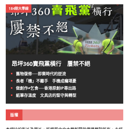
184期大學線
昂坪360賣飛黨橫行 屢禁不絕
舊物復修──即棄時代的逆流
長者「機」不離手 手機成癮堪憂
做創作≠乞食──香港原創IP尋出路
紙筆存溫度 文具店的堅守與轉型
版權