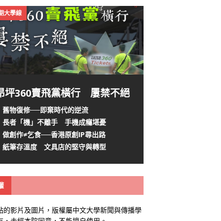
4期大學線
昂坪360賣飛黨橫行 屢禁不絕
舊物復修──即棄時代的逆流
長者「機」不離手 手機成癮堪憂
做創作≠乞食──香港原創IP尋出路
紙筆存溫度 文具店的堅守與轉型
權
站的影片及圖片，版權屬中文大學新聞與傳播學
有，未經本院同意，不能擅自使用。