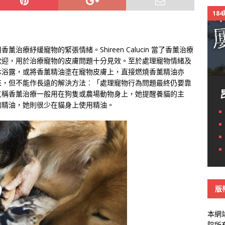
18
療紓緩寵物的緊張情緒。Shireen Calucin 當了香薰治療
歡迎，用於治療寵物的皮膚問題十分見效。至於處理寵物情緒及
沐浴露，或將香薰精油塗在寵物皮膚上，直接燃燒香薰精油亦
來，但不能作長遠的解決方法︰「處理寵物行為問題最終仍要靠
又稱香薰治療一般用在狗隻或農場動物身上，她提醒養貓的主
的精油，她則很少在貓身上使用精油。
版
本網
院所