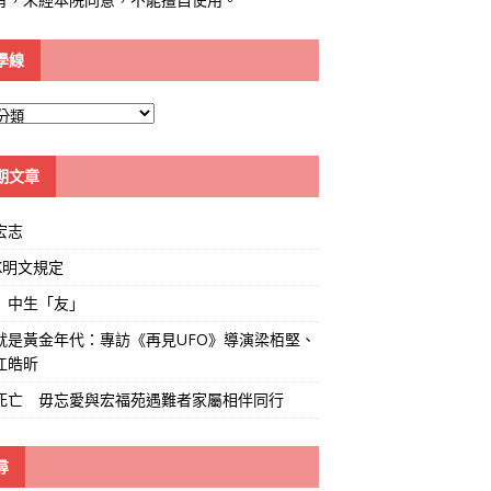
學線
期文章
宏志
K明文規定
」中生「友」
就是黃金年代：專訪《再見UFO》導演梁栢堅、
江皓昕
死亡 毋忘愛與宏福苑遇難者家屬相伴同行
尋