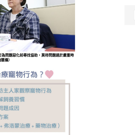
在寵物行為問題惡化前尋找協助，莫待問題過於嚴重時
曉慧攝）