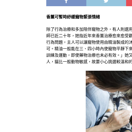
香薰可暫時紓緩寵物緊張情緒
除了行為治療和多加陪伴寵物之外，有人則選用香薰治
師已近二十年，她指近年來香薰治療愈來愈受
行為問題，主人可以讓寵物使用由精油製成的
可。精油一般能在三、四小時內使寵物平靜下
訓練及運動，即使藥物治療也未必有效。」她
人，貓比一般動物敏感，故要小心挑選較溫和