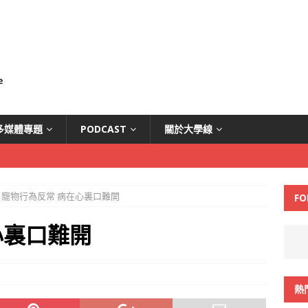
多媒體專題
PODCAST
關於大學線
寵物行為反常 病在心裏口難開
FO
心裏口難開
熱