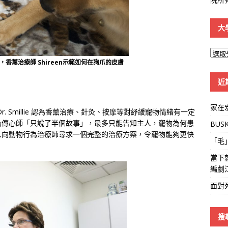
大
大
香薰治療師 Shireen示範如何在狗爪的皮膚
學
線
近
家在
 Smillie 認為香薰治療、針灸、按摩等對紓緩寵物情緒有一定
為傳心師「只說了半個故事」，最多只能告知主人，寵物為何患
BUS
人向動物行為治療師尋求一個完整的治療方案，令寵物能夠更快
「毛
當下
編劇
面對
搜