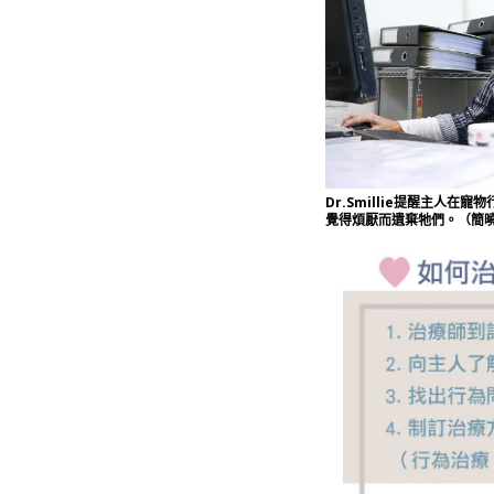
Dr.Smillie提醒主人
覺得煩厭而遺棄牠們。（簡