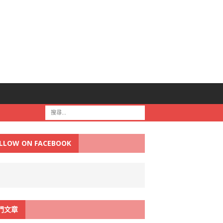
LLOW ON FACEBOOK
門文章