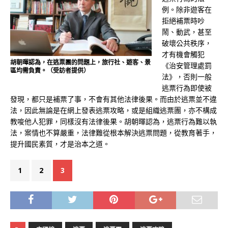
例。除非遊客在
拒絕補票時吵
鬧、動武，甚至
破壞公共秩序，
才有機會觸犯
胡朝暉認為，在逃票團的問題上，旅行社、遊客、景
《治安管理處罰
區均需負責。（受訪者提供）
法》，否則一般
逃票行為即使被
發現，都只是補票了事，不會有其他法律後果。而由於逃票並不違
法，因此無論是在網上發表逃票攻略，或是組織逃票團，亦不構成
教唆他人犯罪，同樣沒有法律後果。胡朝暉認為，逃票行為難以執
法，案情也不算嚴重，法律難從根本解決逃票問題，從教育著手，
提升國民素質，才是治本之道。
1
2
3