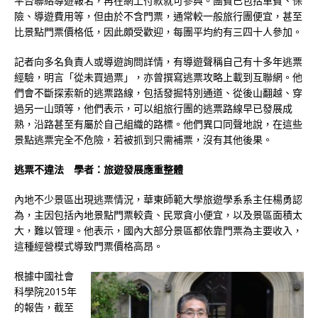
平台聯絡導遊報名，再在網上付款就可參與。團費已包括車費、保
險、導遊費用等，但由於不含門票，通常較一般旅行團便宜，甚至
比景點門票價格低，因此頗受歡迎，每團平均約有三四十人參加。
記者向多名負責人或導遊詢問詳情，有導遊聲稱自己有十多年逃票
經驗，明言「從未買過票」，亦曾撰寫逃票攻略上載到互聯網。他
們會不斷探索新的逃票路線，包括發掘特別通道、從後山翻越、穿
過另一山頭等，他們表示，可以組旅行團的逃票路線早已發展成
熟，沿路甚至有屬於自己組織的路標。他們異口同聲地說，在這些
景點逃票完全不危險，若被抓到只需補票，沒有其他後果。
逃票不違法 學者：旅遊發展應重整體
內地不少景區出現逃票情況，華東師範大學旅遊學系系主任楊勇認
為，主因包括內地景點門票較貴、民眾貪小便宜，以及景區面積太
大，難以管理。他表示，國內大部分景區都依靠門票為主要收入，
這種經營模式導致門票價格高昂。
根據中國社會
科學院2015年
的報告，截至