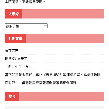
本院同意，不能擅自使用。
大學線
大
學
線
近期文章
家在宏志
BUSK明文規定
「毛」中生「友」
當下就是黃金年代：專訪《再見UFO》導演梁栢堅、編劇江皓昕
面對死亡 毋忘愛與宏福苑遇難者家屬相伴同行
搜尋