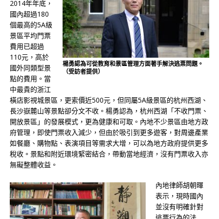
2014年年底，
國內超過180
個最高的5A級
景區平均門票
費用已超過
110元，高於
楊勇認為可從教育和景區管理方面著手解決逃票問題。
國外同類型景
（受訪者提供）
點的費用。當
中最貴的浙江
橫店影視城景區，更索價近500元，但同屬5A級景區的杭州西湖、
長沙嶽麓山等景點卻分文不收。楊勇認為，杭州西湖「不收門票、
開放景區」的發展模式，更為健康和可取。內地不少景區由地方政
府管理，即使門票收入減少，但由於吸引到更多遊客，對周邊產業
如餐廳、購物點、表演項目等需求大增，可以為地方政府提供更多
稅收。景點和附近環境緊密結合，帶動當地經濟，沒有門票收入亦
無礙整體收益。
內地律師胡朝暉
表示，現時國內
並沒有明確針對
逃票行為的法