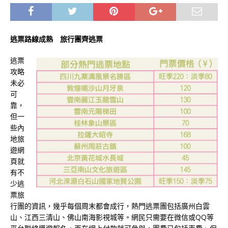
逃票路線成熟 旅行團齊逃票
逃票
攻略
未必
可
靠，
但一
些內
地旅
遊網
頁就
有不
少逃
票旅
行團的資訊，幾乎每個周末都會成行，熱門逃票團包括廣州白雲
山、江西三清山、佛山南海影視城等。網民只需要在微信或QQ等