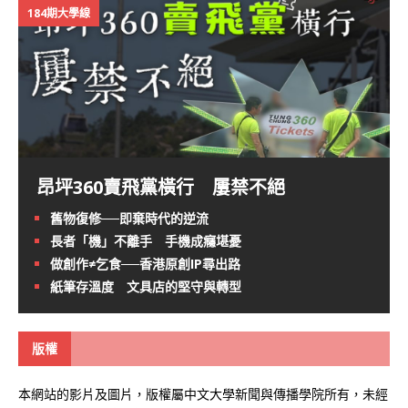
184期大學線
昂坪360賣飛黨橫行 屢禁不絕
舊物復修──即棄時代的逆流
長者「機」不離手 手機成癮堪憂
做創作≠乞食──香港原創IP尋出路
紙筆存溫度 文具店的堅守與轉型
版權
本網站的影片及圖片，版權屬中文大學新聞與傳播學院所有，未經