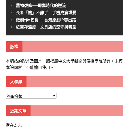
舊物復修──即棄時代的逆流
長者「機」不離手 手機成癮堪憂
做創作≠乞食──香港原創IP尋出路
紙筆存溫度 文具店的堅守與轉型
版權
本網站的影片及圖片，版權屬中文大學新聞與傳播學院所有，未經
本院同意，不能擅自使用。
大學線
大
學
線
近期文章
家在宏志