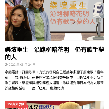
樂壇重生 沿路柳暗花明 仍有歌手夢
的人
2022 年 03 月 24 日
拿起電話，打開歌單，有沒有發現自己近幾年多聽了廣東歌？幾年
前，「樂壇已死」還是經常出現在各類評論中，但近幾年不少新晉
歌手冒起，樂壇頒獎禮引起極大迴響，歌唱選秀節目亦成為大眾茶
餘飯後的話題，一度「已死」
繼續閱讀
157期大學線