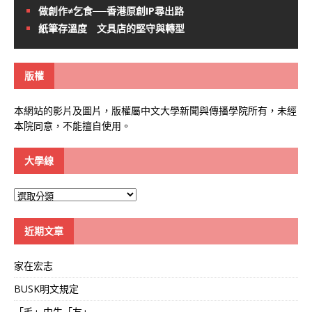
做創作≠乞食──香港原創IP尋出路
紙筆存溫度 文具店的堅守與轉型
版權
本網站的影片及圖片，版權屬中文大學新聞與傳播學院所有，未經
本院同意，不能擅自使用。
大學線
大
學
線
近期文章
家在宏志
BUSK明文規定
「毛」中生「友」