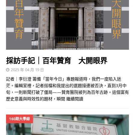
採訪手記｜百年贊育 大開眼界
2025 年 04 月 19 日
記者｜李衍澄 籌備「當年今日」專題報道時，我們一度陷入迷
茫。編輯室裡，記者搭檔和我提出的選題接連被否決，直到3月中
旬，一則新聞打破了僵局——贊育醫院被列為百年古跡。這個富有
歷史意義與時效性的題材，瞬間
繼續閱讀
160期大學線