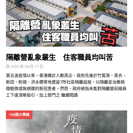
隔離營亂象叢生 住客職員均叫苦
2022 年 04 月 17 日
第五波疫情以來，香港確診人數高企，政府先後於竹篙灣、青衣、
新田、粉嶺、洪水橋等地建設7所社區隔離設施，以隔離並治療病
徵輕微或無病徵的新冠患者。然而，政府被指未能對隔離營前線員
工下達清晰指引，加上部門之
繼續閱讀
159期大學線