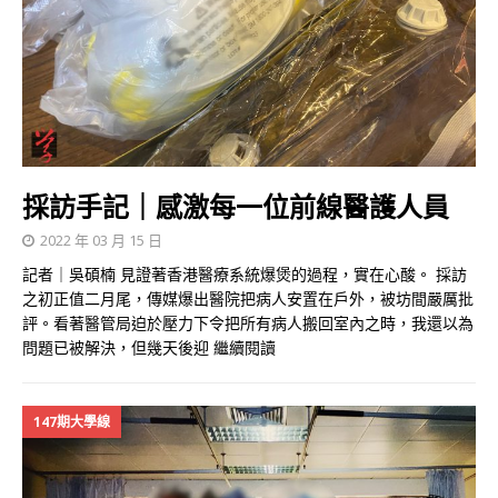
採訪手記｜感激每一位前線醫護人員
2022 年 03 月 15 日
記者｜吳碩楠 見證著香港醫療系統爆煲的過程，實在心酸。 採訪
之初正值二月尾，傳媒爆出醫院把病人安置在戶外，被坊間嚴厲批
評。看著醫管局迫於壓力下令把所有病人搬回室內之時，我還以為
問題已被解決，但幾天後迎
繼續閱讀
147期大學線