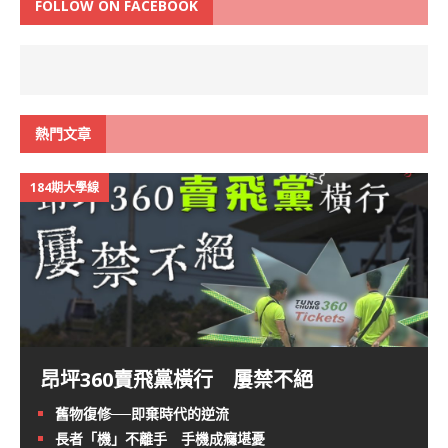
FOLLOW ON FACEBOOK
熱門文章
184期大學線
昂坪360賣飛黨橫行 屢禁不絕
舊物復修──即棄時代的逆流
長者「機」不離手 手機成癮堪憂