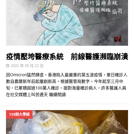
疫情壓垮醫療系統 前線醫護瀕臨崩潰
2022 年 03 月 22 日
因Omicron猛然肆虐，香港陷入最嚴重的第五波疫情，單日確診人
數自農曆新年前起屢創新高。根據醫管局數字，今年起至三月中
旬，已累積超過100萬人確診。面對海量確診病人，許多醫護人員
在社交媒體上叫苦連天
繼續閱讀
159期大學線