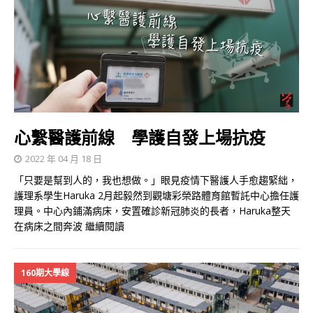
心繫醫護前線 學護自發上場抗疫
2022 年 04 月 18 日
「只要是幫到人的，我也想做。」眼見疫情下醫護人手愈趨緊絀，
護理系學生Haruka 2月起毅然到觀塘彩榮路體育館暫託中心擔任護
理員。中心內鋪滿病床，安置確診新冠肺炎的長者，Haruka整天
在病床之間奔波
繼續閱讀
160期大學線