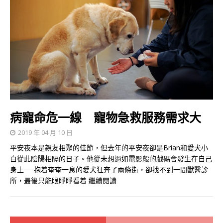
病寵命危一線 寵物急救服務需求大
2019 年 04 月 10 日
平安夜本是親友相聚的佳節，但去年的平安夜卻是Brian和愛犬小
白從此陰陽相隔的日子。他從未想過如電影般的戲碼會發生在自己
身上──抱着奄奄一息的愛犬狂奔了兩條街，卻找不到一間獸醫診
所，最後只能眼睜睜看着
繼續閱讀