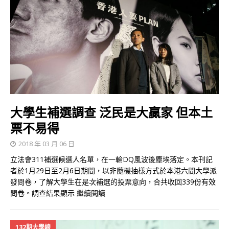
大學生補選調查 泛民是大贏家 但本土
票不易得
2018 年 03 月 06 日
立法會311補選候選人名單，在一輪DQ風波後塵埃落定。本刊記
者於1月29日至2月6日期間，以非隨機抽樣方式於本港六間大學派
發問卷，了解大學生在是次補選的投票意向，合共收回339份有效
問卷。調查結果顯示
繼續閱讀
132期大學線