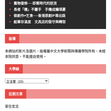
舊物復修──即棄時代的逆流
長者「機」不離手 手機成癮堪憂
做創作≠乞食──香港原創IP尋出路
紙筆存溫度 文具店的堅守與轉型
版權
本網站的影片及圖片，版權屬中文大學新聞與傳播學院所有，未經
本院同意，不能擅自使用。
大學線
大
學
線
近期文章
家在宏志