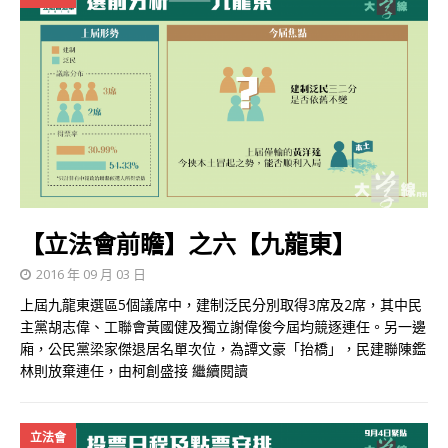
【立法會前瞻】之六【九龍東】
2016 年 09 月 03 日
上屆九龍東選區5個議席中，建制泛民分別取得3席及2席，其中民
主黨胡志偉、工聯會黃國健及獨立謝偉俊今屆均競逐連任。另一邊
廂，公民黨梁家傑退居名單次位，為譚文豪「抬橋」，民建聯陳鑑
林則放棄連任，由柯創盛接
繼續閱讀
立法會