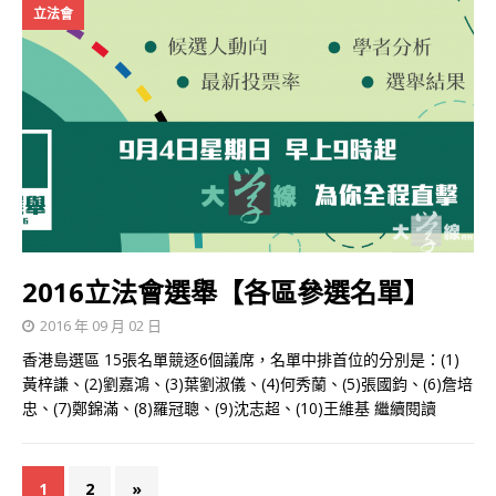
立法會
2016立法會選舉【各區參選名單】
2016 年 09 月 02 日
香港島選區 15張名單競逐6個議席，名單中排首位的分別是：(1)
黃梓謙、(2)劉嘉鴻、(3)葉劉淑儀、(4)何秀蘭、(5)張國鈞、(6)詹培
忠、(7)鄭錦滿、(8)羅冠聰、(9)沈志超、(10)王維基
繼續閱讀
1
2
»