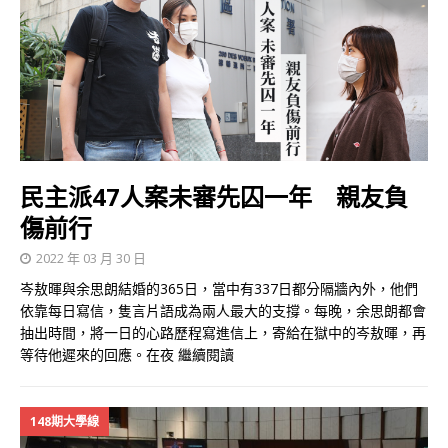
民主派47人案未審先囚一年 親友負
傷前行
2022 年 03 月 30 日
岑敖暉與余思朗結婚的365日，當中有337日都分隔牆內外，他們
依靠每日寫信，隻言片語成為兩人最大的支撐。每晚，余思朗都會
抽出時間，將一日的心路歷程寫進信上，寄給在獄中的岑敖暉，再
等待他遲來的回應。在夜
繼續閱讀
148期大學線