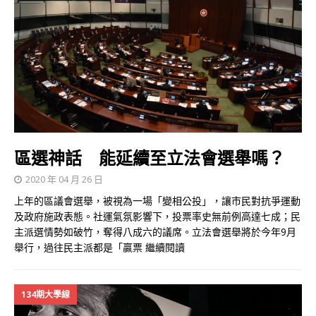
區選神話 能延續至立法會選舉嗎？
2020 年 04 月 26 日
上年的區議會選舉，被視為一場「變相公投」，讓市民對抗爭運動
及政府施政表態。社運氣氛影響下，投票率史無前例高達七成；民
主派選情勢如破竹，奪得八成六的議席。立法會選舉將於今年9月
舉行，過往民主派都是「贏票
繼續閱讀
134期大學線