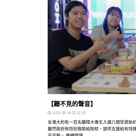
【聽不見的聲音】
2025 年 06 月 02 日
全港大約有一百名聽障大專生入讀八間受資助
雖然政府有特別撥款給院校，提供支援給有特
不足夠，
繼續閱讀