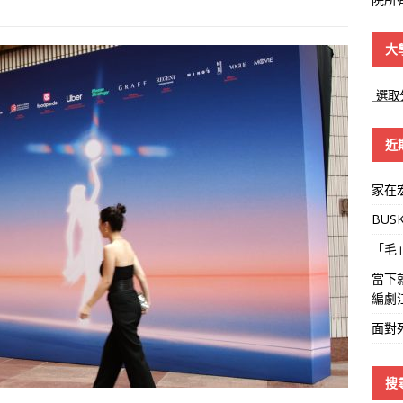
大
大
學
線
近
家在
BUS
「毛
當下
編劇
面對
搜