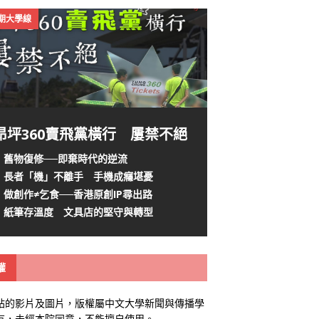
4期大學線
昂坪360賣飛黨橫行 屢禁不絕
舊物復修──即棄時代的逆流
長者「機」不離手 手機成癮堪憂
做創作≠乞食──香港原創IP尋出路
紙筆存溫度 文具店的堅守與轉型
權
站的影片及圖片，版權屬中文大學新聞與傳播學
有，未經本院同意，不能擅自使用。