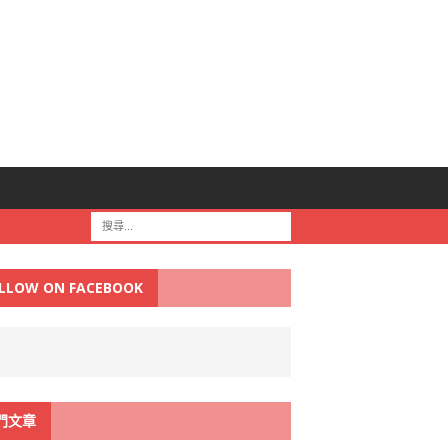
LLOW ON FACEBOOK
門文章