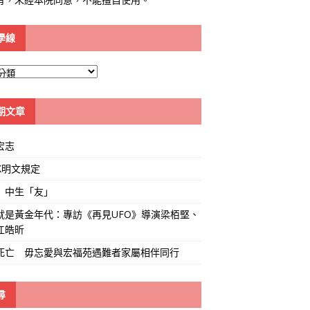
學線
期文章
宏志
K明文規定
」中生「友」
就是黃金年代：專訪《再見UFO》導演梁栢堅、
江皓昕
死亡 毋忘愛與宏福苑遇難者家屬相伴同行
尋