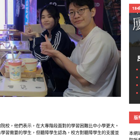
18
版
的院校，他們表示，在大專階段面對的學習困難比中小學更大。
殊學習需要的學生，但聽障學生認為，校方對聽障學生的支援並
本網
院所