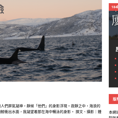
18
版
的人們屏氣凝神，靜候「他們」的身影浮現。寂靜之中，海浪的
鯨衝出水面，我凝望着那在海中暢泳的身影。 撰文、攝影｜鍾
本網
院所