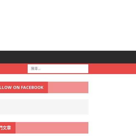
LLOW ON FACEBOOK
門文章