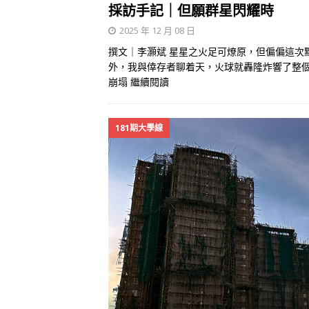
採訪手記｜但願群星閃耀時
2025 年 12 月 08 日
撰文｜李灝斌 星星之火足可燎原，但偏偏這次點
外，我與倖存者聊着天，火球就轟隆炸響了整
崩塌
繼續閱讀
181期大學線