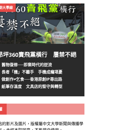
4期大學線
昂坪360賣飛黨橫行 屢禁不絕
舊物復修──即棄時代的逆流
長者「機」不離手 手機成癮堪憂
做創作≠乞食──香港原創IP尋出路
紙筆存溫度 文具店的堅守與轉型
權
站的影片及圖片，版權屬中文大學新聞與傳播學
有，未經本院同意，不能擅自使用。