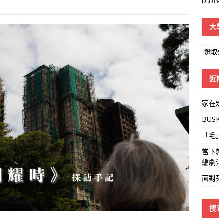
大
大
學
線
近
家在
BUS
「毛
當下
編劇
面對
搜