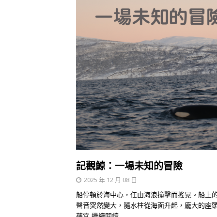
記觀鯨：一場未知的冒險
2025 年 12 月 08 日
船停頓於海中心，任由海浪撞擊而搖晃。船上
聲音突然變大，隨水柱從海面升起，龐大的座頭
蒨宜
繼續閱讀