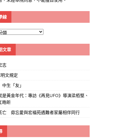
學線
期文章
宏志
K明文規定
」中生「友」
就是黃金年代：專訪《再見UFO》導演梁栢堅、
江皓昕
死亡 毋忘愛與宏福苑遇難者家屬相伴同行
尋