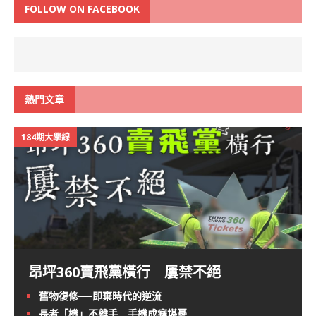
FOLLOW ON FACEBOOK
熱門文章
184期大學線
昂坪360賣飛黨橫行 屢禁不絕
舊物復修──即棄時代的逆流
長者「機」不離手 手機成癮堪憂