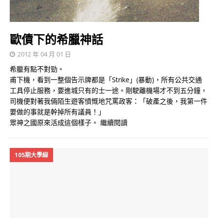
歐債下的希臘神話
2012 年 04 月 01 日
希臘有點不對勁。
甫下機，看到一整個告示牌都是「Strike」(暴動)，所有公共交通
工具停止服務，要進城只有的士一途。剛駛離機場才不到五分鐘，
司機便對著我倆陌生遊客憤慨地咒罵政客：「破產之後，我第一件
要做的事就是幹掉所有議員！」
眾神之國原來活成這個樣子。
繼續閱讀
105期大學線