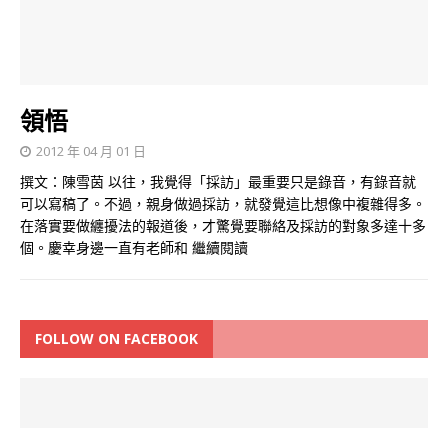
領悟
2012 年 04 月 01 日
撰文：陳雪茵 以往，我覺得「採訪」最重要只是錄音，有錄音就
可以寫稿了。不過，親身做過採訪，就發覺這比想像中複雜得多。
在落實要做纏擾法的報道後，才驚覺要聯絡及採訪的對象多達十多
個。慶幸身邊一直有老師和
繼續閱讀
FOLLOW ON FACEBOOK