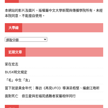
本網站的影片及圖片，版權屬中文大學新聞與傳播學院所有，未經
本院同意，不能擅自使用。
大學線
大
學
線
近期文章
家在宏志
BUSK明文規定
「毛」中生「友」
當下就是黃金年代：專訪《再見UFO》導演梁栢堅、編劇江皓昕
面對死亡 毋忘愛與宏福苑遇難者家屬相伴同行