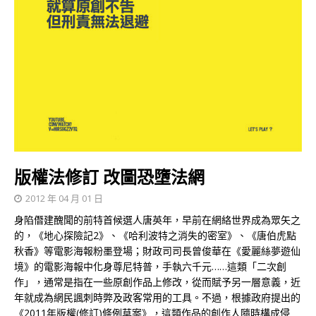
版權法修訂 改圖恐墮法網
2012 年 04 月 01 日
身陷僭建醜聞的前特首候選人唐英年，早前在網絡世界成為眾矢之
的，《地心探險記2》、《哈利波特之消失的密室》、《唐伯虎點
秋香》等電影海報粉墨登場；財政司司長曾俊華在《愛麗絲夢遊仙
境》的電影海報中化身尊尼特普，手執六千元……這類「二次創
作」，通常是指在一些原創作品上修改，從而賦予另一層意義，近
年就成為網民諷刺時弊及政客常用的工具。不過，根據政府提出的
《2011年版權(修訂)條例草案》，這類作品的創作人隨時構成侵