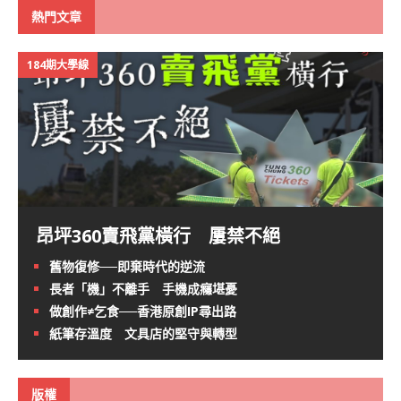
熱門文章
184期大學線
昂坪360賣飛黨橫行 屢禁不絕
舊物復修──即棄時代的逆流
長者「機」不離手 手機成癮堪憂
做創作≠乞食──香港原創IP尋出路
紙筆存溫度 文具店的堅守與轉型
版權