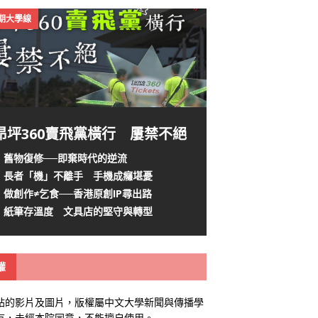
4期大學線
昂坪360賣飛黨橫行 屢禁不絕
舊物復修──即棄時代的逆流
長者「機」不離手 手機成癮堪憂
做創作≠乞食──香港原創IP尋出路
紙筆存溫度 文具店的堅守與轉型
權
站的影片及圖片，版權屬中文大學新聞與傳播學
有，未經本院同意，不能擅自使用。