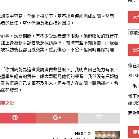
比想像中容易，全線上採訪下，足不出戶便能完成訪問。然而，
大
訪者的信任，望他們願意坦白描述困境。
大
分心痛。訪問期間，有不少受訪者流下眼淚，他們啜泣的聲音在
學
，加上身為新手記者缺乏採訪經歷，當時有些不知所措，而我看
線
每次採訪後我都百感交集，感到傷心、不忿，但同時要保持理
近
家在
：「你到底能為這班受訪者做些甚麼？」我明白自己能力有限，
BUS
是盡學生記者的責任，讓大眾聽見他們的聲音。我並沒有把報道
。雖曾氣餒自己文筆不及別人，但亦盡力在訪問上將勤補拙。希
「毛
為弱勢發聲。
當下
編劇
無妄之災
面對
搜
NEXT