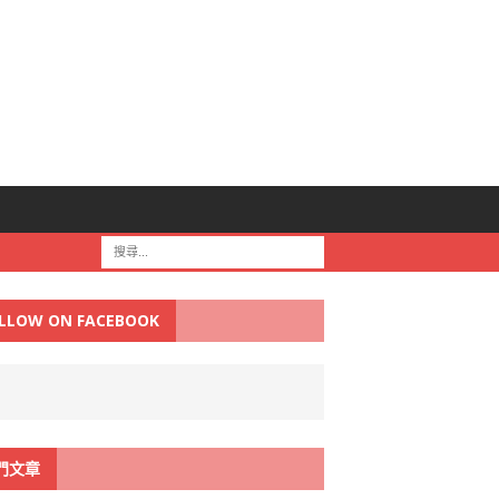
LLOW ON FACEBOOK
門文章