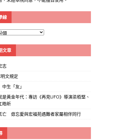
學線
期文章
宏志
K明文規定
」中生「友」
就是黃金年代：專訪《再見UFO》導演梁栢堅、
江皓昕
死亡 毋忘愛與宏福苑遇難者家屬相伴同行
尋