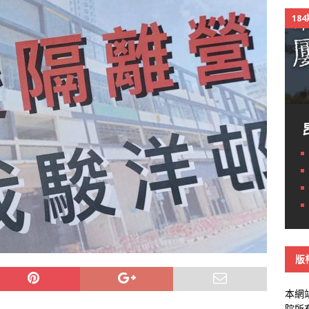
18
版
本網
院所