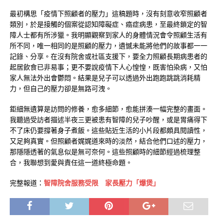
最初構思「疫情下照顧者的壓力」這稿題時，沒有刻意收窄照顧者
類別，於是接觸的個案從認知障礙症、癌症病患，至最終鎖定的智
障人士都有所涉獵。我明顯觀察到家人的身體情況會令照顧生活有
所不同，唯一相同的是照顧的壓力，遺憾未能將他們的故事都一一
記錄、分享。在沒有院舍或社區支援下，要全力照顧長期病患者的
起居飲食已非易事；更不要說疫情下人心惶惶，既害怕染病，又怕
家人無法外出會鬱悶。結果是兒子可以透過外出跑跑跳跳消耗精
力，但自己的壓力卻是無路可洩。
鉅細無遺算是訪問的修養，愈多細節，愈能拼湊一幅完整的畫面。
我聽過受訪者描述半夜三更被患有智障的兒子吵醒，或是胃痛得下
不了床仍要撐著身子煮飯。這些貼近生活的小片段都頗具閱讀性，
又足夠真實。但照顧者娓娓道來時的淡然，結合他們口述的壓力，
那隱隱透著的氣息似是無可奈何。這些照顧時的細節經過梳理整
合，我聯想到愛與責任這一道終極命題。
完整報道：
智障院舍服務受限 家長壓力「爆煲」