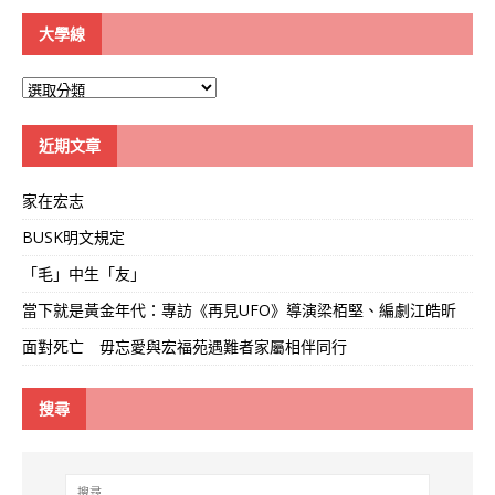
大學線
大
學
線
近期文章
家在宏志
BUSK明文規定
「毛」中生「友」
當下就是黃金年代：專訪《再見UFO》導演梁栢堅、編劇江皓昕
面對死亡 毋忘愛與宏福苑遇難者家屬相伴同行
搜尋