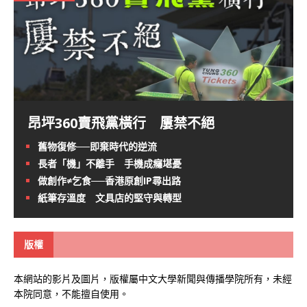
昂坪360賣飛黨橫行 屢禁不絕
舊物復修──即棄時代的逆流
長者「機」不離手 手機成癮堪憂
做創作≠乞食──香港原創IP尋出路
紙筆存溫度 文具店的堅守與轉型
版權
本網站的影片及圖片，版權屬中文大學新聞與傳播學院所有，未經
本院同意，不能擅自使用。