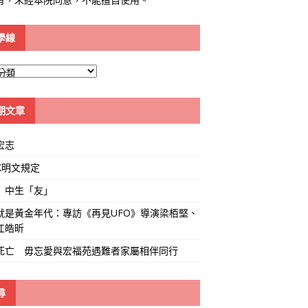
學線
期文章
宏志
K明文規定
」中生「友」
就是黃金年代：專訪《再見UFO》導演梁栢堅、
江皓昕
死亡 毋忘愛與宏福苑遇難者家屬相伴同行
尋