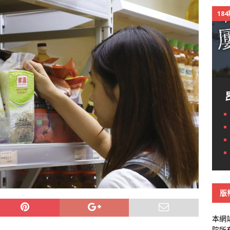
18
版
本網
院所