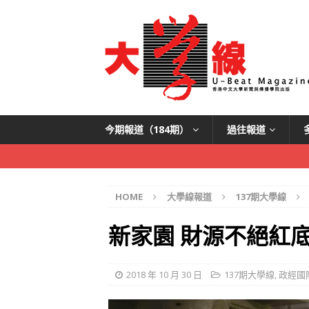
今期報道（184期）
過往報道
HOME
大學線報道
137期大學線
新家園 財源不絕紅底
2018 年 10 月 30 日
137期大學線
,
政經國