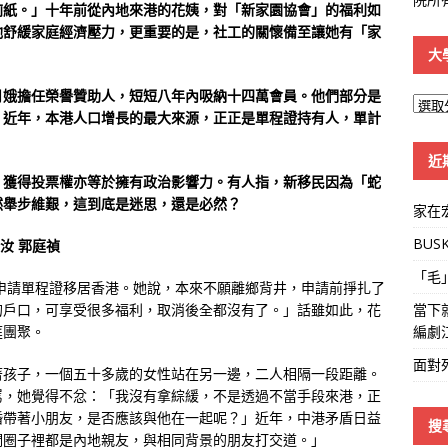
廁紙。」十年前從內地來港的花姨，對「新家園協會」的福利如
她舒緩家庭經濟壓力，更重要的是，社工的關懷備至讓她有「家
大
月娥擔任榮譽贊助人，短短八年內吸納十四萬會員。他們部分是
大
。近年，本港人口增長的最大來源，正正是單程證持有人，單計
學
線
近
，獲得投票權亦等於擁有政治影響力。有人指，新移民因為「蛇
然舉步維艱，這到底是迷思，還是必然？
家在
BUS
汝 郭庭禎
「毛
末申請單程證移居香港。她說，本來不願離鄉背井，申請前掙扎了
當下
的戶口，可享受很多福利，取消後全都沒有了。」話雖如此，花
編劇
庭團聚。
面對
著孩子，一個五十多歲的女性站在另一邊，二人相隔一段距離。
罵，她覺得不忿：「我沒有拿綜緩，不是透過不當手段來港，正
婚帶著小朋友，是否應該與他在一起呢？」近年，中港矛盾日益
搜
們圈子裡都是內地親友，與相同背景的朋友打交道。」