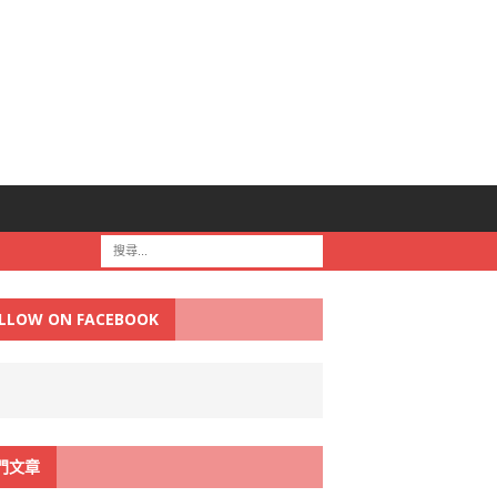
LLOW ON FACEBOOK
門文章