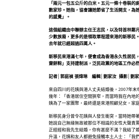
「兩元一包五公斤的白米。五元一條十卷裝的
數家珍。她指，協會讓她節省了生活開支，為
的感覺」。
這個組織由中聯辦主任王志民，以及特首林鄭
少數族裔，更多的是領取單程證來港的新移民
去年就已經超過四萬人。
新移民來港滿七年，便會成為香港永久性居民
齋餅粽」支持建制派，泛民政黨的地區工作必
記者│郭庭禎 張煒琳 編輯│劉家汝 攝影│劉家
來自四川的花姨與港人丈夫結婚後，2007年
幾年：「香港居住空間狹窄，而當時我在內地
姨為了一家團聚，最終還是來港照顧兒女，家
新移民身分曾令花姨與人發生衝突，當時她帶
她說自己無緣無故被那位不相識的女性大聲責
正經經和我先生結婚，你有甚麼不滿？我結了
升溫，花姨和友人都避免接觸本土人士：「我