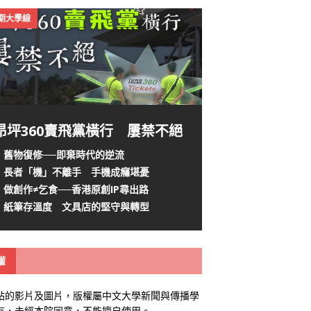
4期大學線
昂坪360賣飛黨橫行 屢禁不絕
舊物復修──即棄時代的逆流
長者「機」不離手 手機成癮堪憂
做創作≠乞食──香港原創IP尋出路
紙筆存溫度 文具店的堅守與轉型
權
站的影片及圖片，版權屬中文大學新聞與傳播學
有，未經本院同意，不能擅自使用。