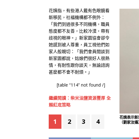
花姨指，有些港人戴有色眼鏡看
新移民，社福機構都不例外：
「我們到過很多不同機構，職員
態度都不友善，比較冷漠，帶有
歧視的眼神。」新家園協會卻令
她感到被人尊重，員工視他們如
家人般親切：「我們會員間談到
新家園都說，姑娘們很好人很熱
情，有耐性跟你談天，無論諮詢
甚麼都不會不耐煩。」
[table “114” not found /]
繼續閱讀：柴米油鹽資源豐厚 全
賴紅底策略
花姨表示新
1
2
3
4
（劉家汝攝