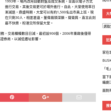
1993年，場內改用自動對盤及成交系統，全面以電子方式
進行交易，其後交易更可於場外進行。
自此，大堂使用率日
漸減退，鼎盛時期，大堂可以有約1,500名出市員上班，現
大
在只剩30人，相差甚遠。董偉眉頭深鎖，聳聳肩，直言此刻
最不快樂，盼港交所保留大堂。
大
學
，交易櫃檯數目日減，最初設906個，2006年重啟後僅得
線
助證券商，以減低遷址影響。
近
家在
BUS
「毛
當下
編劇
面對
搜