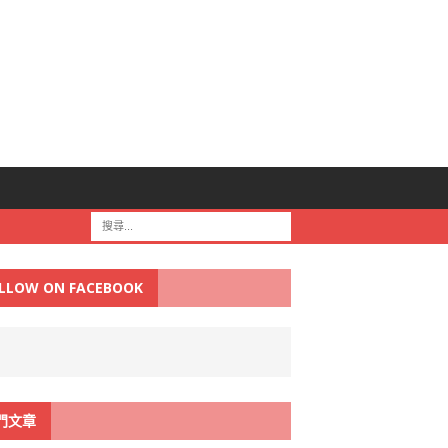
LLOW ON FACEBOOK
門文章