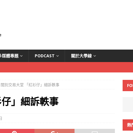
多媒體專題
PODCAST
關於大學線
闊別交易大堂 「紅衫仔」細訴軼事
FO
衫仔」細訴軼事
日
熱