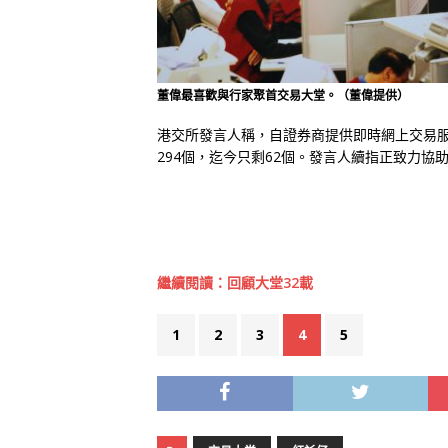
董偉最喜歡與行家聚首交易大堂。（董偉提供）
港交所發言人稱，自證券商提供即時網上交易服務
294個，迄今只剩62個。發言人續指正致力協
繼續閱讀：回顧大堂32載
1
2
3
4
5