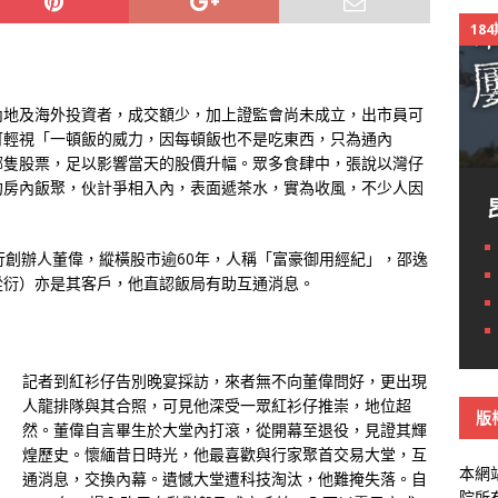
18
內地及海外投資者，成交額少，加上證監會尚未成立，出市員可
可輕視「一頓飯的威力，因每頓飯也不是吃東西，只為通內
哪隻股票，足以影響當天的股價升幅。眾多食肆中，張說以灣仔
約房內飯聚，伙計爭相入內，表面遞茶水，實為收風，不少人因
行創辦人董偉，縱橫股市逾60年，人稱「富豪御用經紀」，邵逸
從衍）亦是其客戶，他直認飯局有助互通消息。
記者到紅衫仔告別晚宴採訪，來者無不向董偉問好，更出現
人龍排隊與其合照，可見他深受一眾紅衫仔推崇，地位超
版
然。董偉自言畢生於大堂內打滾，從開幕至退役，見證其輝
煌歷史。懷緬昔日時光，他最喜歡與行家聚首交易大堂，互
本網
通消息，交換內幕。遺憾大堂遭科技淘汰，他難掩失落。
自
院所