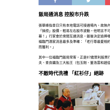
飯局通消息 控股市升跌
張華峰指昔日只有本地電話可接通場內，故無
「操控」股價，輕易左右股市波動。他明言不
幕！」行家會於席間互通消息，飯後決定追捧
福臨門酒家消息最多及準確：「老行尊最愛相
而獲利。」
其中一位福臨門飯局常客，正是87歲眾利股票
夫、查良鏞及三大船王（包玉剛、董浩雲和趙
不敵時代洗禮 「紅衫仔」絕跡