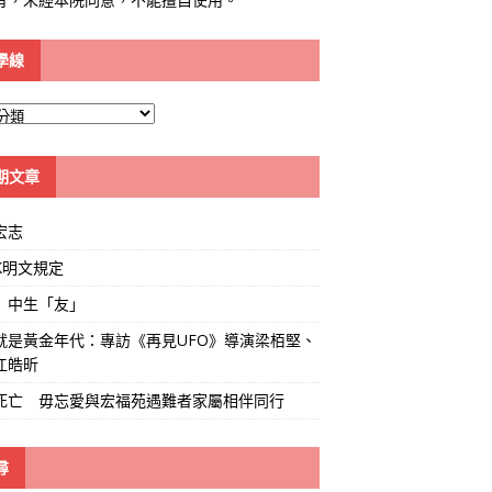
學線
期文章
宏志
K明文規定
」中生「友」
就是黃金年代：專訪《再見UFO》導演梁栢堅、
江皓昕
死亡 毋忘愛與宏福苑遇難者家屬相伴同行
尋