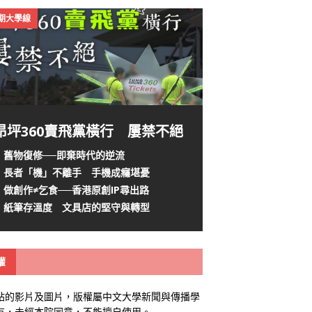
4期大學線
昂坪360賣飛黨橫行 屢禁不絕
舊物復修──即棄時代的逆流
長者「機」不離手 手機成癮堪憂
做創作≠乞食──香港原創IP尋出路
紙筆存溫度 文具店的堅守與轉型
權
站的影片及圖片，版權屬中文大學新聞與傳播學
有，未經本院同意，不能擅自使用。