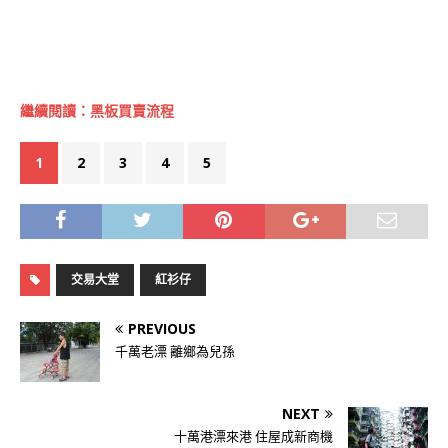
繼續閱讀：黑板買賣流程
1
2
3
4
5
交易大堂
紅衫仔
PREVIOUS
千萬老漂 離鄉為兒孫
NEXT
十萬港漂來港 住屋成新商機