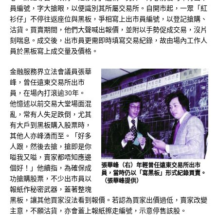
員編號，字大搶眼，以便識別其所屬交易所。自開市起，一眾「紅
衫仔」不停往返座位與黑板，爭相寫上出市員編號，以登記搶購、
沽貨。買賣期間，他們大聲喊出報價，並附以手勢促成交易，沒片
刻喘息。成交後，出市員更需即時填寫交易紀錄，故由場內工作人
員於黑板寫上成交量及價格。
金融服務界立法會議員張華
峰，曾任遠東交易所出市
員，在場內打滾逾30年。
他憶述以前交易大堂場面混
亂，常有人失足跌倒，尤其
有大戶到黑板購入股票時，
其他人亦峰湧而至。「好多
人跟，然後去搶，搶即是你
嗌我又嗌，賣家都唔知應邊
張華峰（右）年輕曾任遠東交易所出市
個好！」他續指，為確保成
員，當時仍以「寫黑板」形式紀錄買賣。
功搶購股票，不少出市員以
（張華峰提供）
報紙作秘密武器，蓋著整塊
黑板，讓其他買家沒法看到報價。若認為買家出價過低，賣家改變
主意，不願沽貨，亦會蓋上報紙擦走編號，示意停售該股。