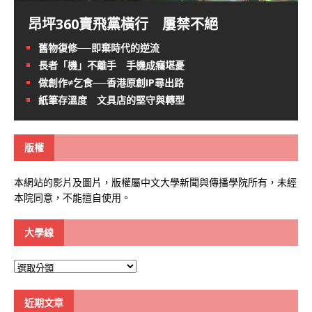
昂坪360賣飛黨橫行 屢禁不絕
舊物復修──即棄時代的逆流
長者「機」不離手 手機成癮堪憂
做創作≠乞食──香港原創IP尋出路
紙筆存溫度 文具店的堅守與轉型
版權
本網站的影片及圖片，版權屬中文大學新聞與傳播學院所有，未經
本院同意，不能擅自使用。
大學線
大
學
線
近期文章