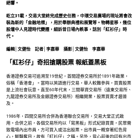
絕響。
屹立31載，交易大堂終完成歷史任務，中環交易廣場的現址將會改
裝為新的「金融地標」，用於舉辦典禮和展覽等。物轉星移，幾位
股壇中人見證時代變遷，細訴昔日場內軼事，話別「紅衫仔」時
代。
編輯│文健怡 記者│李嘉華 攝影│文健怡 李嘉華
「紅衫仔」奇招搶購股票 報紙蓋黑板
香港證券交易可追溯至19世紀，首間證券交易所於1891年啟業，
俗稱「香港會」。當時以英語進行交易，華人較難參與，買賣股票
是上流社會玩意。直至60年代末，三間華資交易所（遠東交易所、
九龍證券交易所及金銀證券交易所）相繼開業，股票買賣才趨普
及。
1986年，四間交易所合併為香港聯合交易所，交易大堂正式啟
用。合併之前，各個交易所均以「寫黑板」形式紀錄買賣，民眾需
致電場內出市員，方可買入或沽出股票。出市員一概穿著紅色背
心，鮮豔奪目，故有「紅衫仔」之稱。另外，背心前後均印有出市