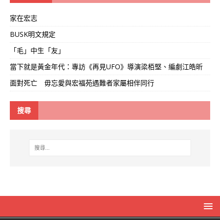
家在宏志
BUSK明文規定
「毛」中生「友」
當下就是黃金年代：專訪《再見UFO》導演梁栢堅、編劇江皓昕
面對死亡 毋忘愛與宏福苑遇難者家屬相伴同行
搜尋