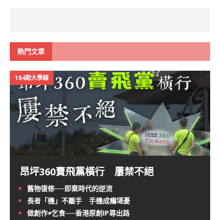
熱門文章
184期大學線
昂坪360賣飛黨橫行 屢禁不絕
舊物復修──即棄時代的逆流
長者「機」不離手 手機成癮堪憂
做創作≠乞食──香港原創IP尋出路