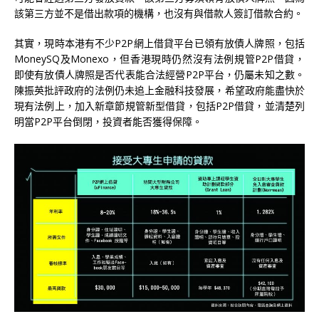
該第三方並不是借出款項的機構，也沒有與借款人簽訂借款合約。
其實，現時本港有不少P2P網上借貸平台已領有放債人牌照，包括
MoneySQ及Monexo，但香港現時仍然沒有法例規管P2P借貸，
即使有放債人牌照是否代表能合法經營P2P平台，仍屬未知之數。
陳振英批評政府的法例仍未追上金融科技發展，希望政府能盡快於
現有法例上，加入新章節規管新型借貸，包括P2P借貸，並清楚列
明當P2P平台倒閉，投資者能否獲得保障。