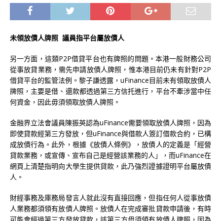
未領放債人牌照 議員指平台屬放債人
另一方面，這類P2P借貸平台也有牌照的問題。本港一般財務公司
從事放貸業務，需先申請放債人牌照，惟本港目前仍未有針對P2P
借貸平台的監管法例。黎子謙透露，uFinance目前未有領取放債人
牌照，主要是借、還款都透過第三方信托進行，平台不牽涉當中任
何資金，因此毋須領取放債人牌照。
金融界立法會議員陳振英認為uFinance需要領取放債人牌照，因為
即使貸款經第三方發放，但uFinance與借款人簽訂借款合約，已構
成放債行為。此外，根據《放債人條例》，放債人的定義是「經營
貸款業務，或宣傳、宣布自己是經營該業務的人」，而uFinance在
網頁上清楚指明向大學生提供貸款，此乃強烈證據證明平台屬放債
人。
財經事務及庫務局發言人就此沒有直接回應，但指任何人從事放債
人業務都須領有放債人牌照。放債人在完成審批貸款申請後，有時
可能會經過第三方發放貸款，該第三方毋須領有放債人牌照，因為