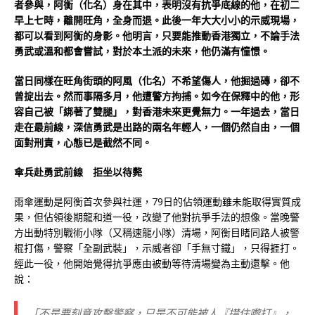
者參與，阿衡（化名）身在其中，表明沒有抗爭底線的他，在初二
早上七時，離開旺角，全身而退。此後一年大大小小的示威現場，
都可以看到阿衡的身影。他明言，只要能推動香港獨立，不論手法
勇武或溫和都會嘗試，對於本土派的未來，他仍滿有憧憬。
當日同樣在旺角街頭的阿風（化名）不希望傷人，他掘過磚，卻不
曾掟出去。然而事隔多月，他遭警方拘捕。如今在保釋中的他，形
容自己被「綁著了雙腿」，對香港未來更覺無力。一年過去，當日
走在最前線，深信勇武是出路的兩名年輕人，一個仍然自由，一個
面對刑責，心態已是截然不同。
傘兵赴勇武前線 拒坐以待斃
雨傘運動是阿衡首次參與社運，79日的佔領運動雖未能取得實質成
果，但佔領後期龍和道一役，改變了他對抗爭手法的想像。當晚警
方出動特別戰術小隊（又稱速龍小隊）清場，阿衡目睹同路人被警
棍打傷，警察「全副武裝」，示威者卻「手無寸鐵」，只得捱打。
經此一役，他開始覺得抗爭應由被動等待清場變為主動還擊。他
說：
「不是要刻意攻擊警察，只是不可能被人『㩒住嚟打』，