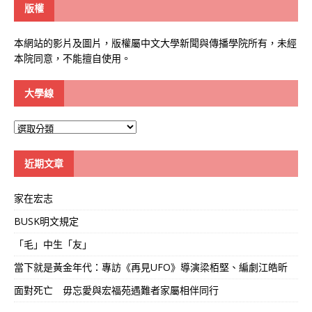
版權
本網站的影片及圖片，版權屬中文大學新聞與傳播學院所有，未經
本院同意，不能擅自使用。
大學線
大
學
線
近期文章
家在宏志
BUSK明文規定
「毛」中生「友」
當下就是黃金年代：專訪《再見UFO》導演梁栢堅、編劇江皓昕
面對死亡 毋忘愛與宏福苑遇難者家屬相伴同行