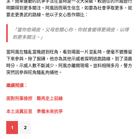
求。雨傘運動的抗爭手法在當時是一次大突破，較過往的示威遊行
明顯得到更多關注。阿風因而萌生信念，如要為社會爭取更多，就
要走更勇武的路線。他以子女心態作類比：
「當你愈頑皮，父母愈關心你，你就會變得更頑皮，以得
到更多關注。」
當阿風在騷亂當晚趕到旺角，看到場面一片混亂時，便毫不猶豫留
下來參與。除了掘磚，他亦為其他示威者探明逃跑路線。到了清晨
時分，示威人數不斷減少，阿風亦離開現場。豈料相隔多月，警方
突然因參與旺角騷亂拘捕他。
繼續閱讀：
面對刑事檢控 難再走上前線
本土派冀反思 準備未來抗爭
1
2