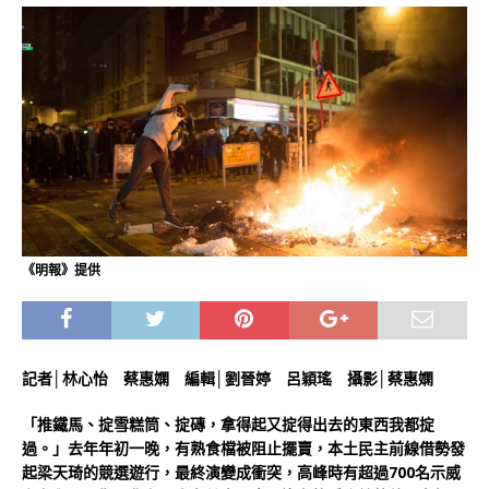
《明報》提供
記者│林心怡 蔡惠嫻 編輯│劉晉婷 呂穎瑤 攝影│蔡惠嫻
「推鐵馬、掟雪糕筒、掟磚，拿得起又掟得出去的東西我都掟
過。」去年年初一晚，有熟食檔被阻止擺賣，本土民主前線借勢發
起梁天琦的競選遊行，最終演變成衝突，高峰時有超過700名示威