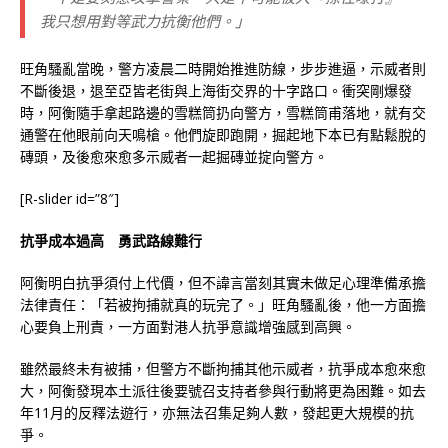
我只想用對等武力抗衡他們。」
旺角騷亂當晚，警方凌晨二時開始推進防線，步步進逼，示威者則
不斷後退，退至亞皆老街與上海街交界的十字路口。衝突剛爆發
時，阿衡隨手拿起路邊的雪糕筒扔向警方，雪糕筒甫落地，就有交
通警在他眼前向天鳴槍。他們旋即跑開，掘起地下本已有點鬆脫的
磚頭，及後愈來愈多示威者一起掘磚並掟向警方。
[R-slider id=”8″]
抗爭成本過高 勇武路線難行
阿衡明白抗爭須付上代價，但不諱言當刻其實未做足心理準備承擔
法律責任：「若被拘捕就真的玩完了。」旺角騷亂後，他一方面擔
心要負上刑責，一方面對港人抗爭意識增強感到高興。
雖然最終未有被捕，但警方不斷拘捕其他示威者，抗爭成本愈來愈
大，阿衡發現本土派往後要號召支持者參與行動將更為困難。如去
年11月的反釋法遊行，亦無法召集足夠人數，發起更大規模的抗
爭。