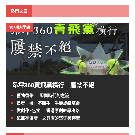
熱門文章
184期大學線
昂坪360賣飛黨橫行 屢禁不絕
舊物復修──即棄時代的逆流
長者「機」不離手 手機成癮堪憂
做創作≠乞食──香港原創IP尋出路
紙筆存溫度 文具店的堅守與轉型