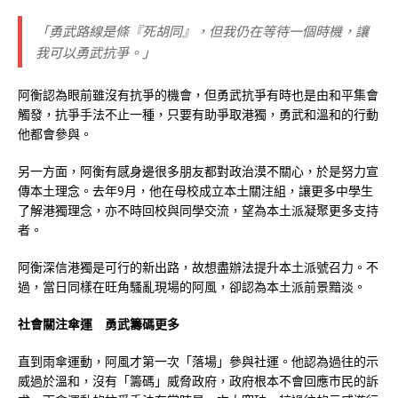
「勇武路線是條『死胡同』，但我仍在等待一個時機，讓
我可以勇武抗爭。」
阿衡認為眼前雖沒有抗爭的機會，但勇武抗爭有時也是由和平集會
觸發，抗爭手法不止一種，只要有助爭取港獨，勇武和溫和的行動
他都會參與。
另一方面，阿衡有感身邊很多朋友都對政治漠不關心，於是努力宣
傳本土理念。去年9月，他在母校成立本土關注組，讓更多中學生
了解港獨理念，亦不時回校與同學交流，望為本土派凝聚更多支持
者。
阿衡深信港獨是可行的新出路，故想盡辦法提升本土派號召力。不
過，當日同樣在旺角騷亂現場的阿風，卻認為本土派前景黯淡。
社會關注傘運 勇武籌碼更多
直到雨傘運動，阿風才第一次「落場」參與社運。他認為過往的示
威過於溫和，沒有「籌碼」威脅政府，政府根本不會回應市民的訴