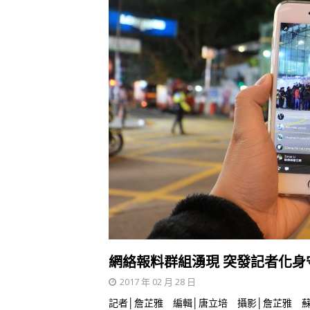
網絡報料群組湧現 突發記者化身
2017 年 02 月 28 日
記者│詹芷雅 編輯│唐立培 攝影│詹芷雅 