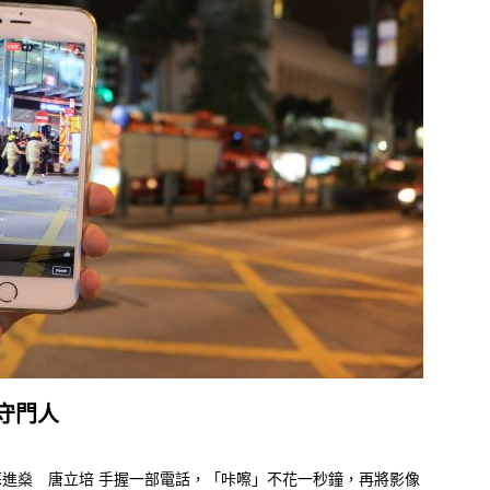
守門人
蘇進燊 唐立培 手握一部電話，「咔嚓」不花一秒鐘，再將影像