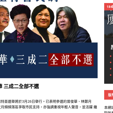
18
 三成二全部不選
版
今屆特首選舉將於3月26日舉行。已表明參選的曾俊華、林鄭月
近月頻頻落區爭取市民支持，亦強調重視年輕人聲音，並活躍
繼
本網
院所