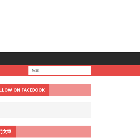
LLOW ON FACEBOOK
門文章