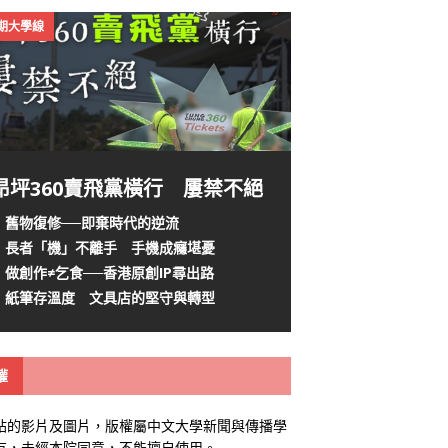
4期大學線
昂坪360賣飛黨橫行 屢禁不絕
舊物復修──即棄時代的逆流
長者「機」不離手 手機成癮堪憂
做創作≠乞食──香港原創IP尋出路
紙筆存溫度 文具店的堅守與轉型
權
站的影片及圖片，版權屬中文大學新聞與傳播學
有，未經本院同意，不能擅自使用。