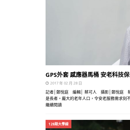
GPS外套 感應器馬桶 安老科技
2017 年 02 月 28 日
記者│鄭悅庭 編輯│ 蔡可人 攝影│鄭悅庭 
是長者。龐大的老年人口，令安老服務需求刻
繼續閱讀
128期大學線