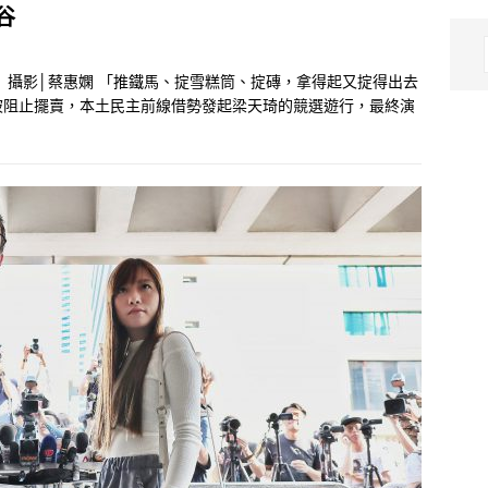
谷
 攝影│蔡惠嫻 「推鐵馬、掟雪糕筒、掟磚，拿得起又掟得出去
被阻止擺賣，本土民主前線借勢發起梁天琦的競選遊行，最終演