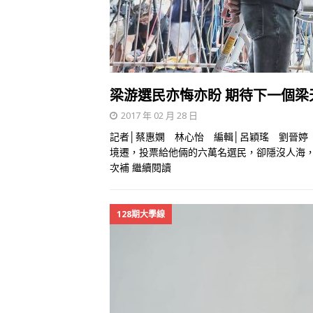
梁游選民亦悔亦盼 期待下一個梁
2017 年 02 月 28 日
記者│蔡惠嫻 林心怡 編輯│呂穎瑤 劉晉婷
境遷，投票給他倆的六萬名選民，卻隱沒人海
次補
繼續閱讀
128期大學線