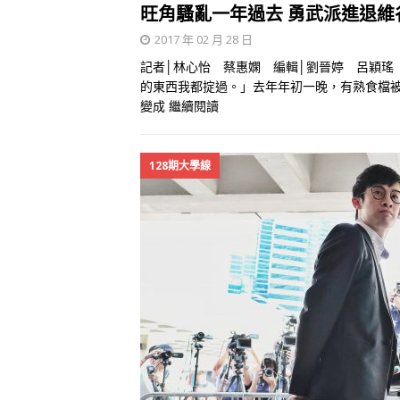
旺角騷亂一年過去 勇武派進退維
2017 年 02 月 28 日
記者│林心怡 蔡惠嫻 編輯│劉晉婷 呂穎瑤
的東西我都掟過。」去年年初一晚，有熟食檔
變成
繼續閱讀
128期大學線