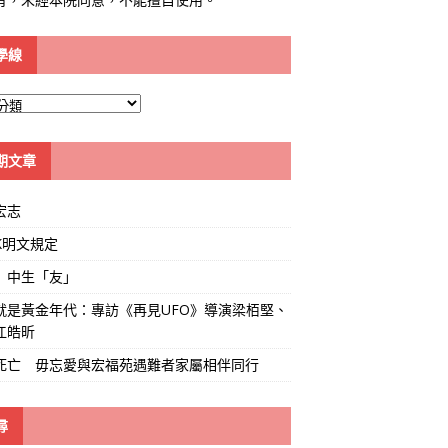
學線
期文章
宏志
K明文規定
」中生「友」
就是黃金年代：專訪《再見UFO》導演梁栢堅、
江皓昕
死亡 毋忘愛與宏福苑遇難者家屬相伴同行
尋