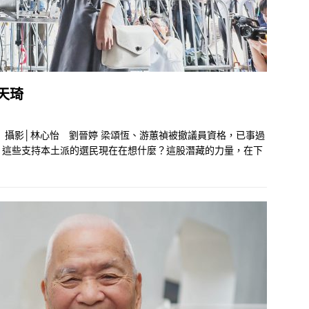
天琦
 攝影│林心怡 劉晉婷 梁頌恆、游蕙禎被撤議員資格，已事過
，這些支持本土派的選民現在在想什麼？這股潛藏的力量，在下