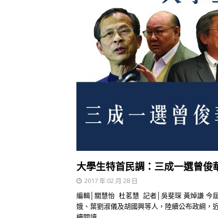
大學生特首民調：三成一選曾俊華
2017 年 02 月 28 日
編輯│關慧怡 杜茗慧 記者│吳斐琛 黃焯謙 
娥、葉劉淑儀及胡國興等人，陸續公布政綱，
續閱讀