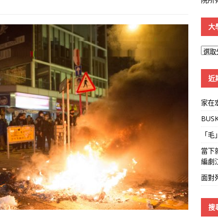
大
大
學
線
近
家在
BUS
「毛
當下
編劇
面對
搜