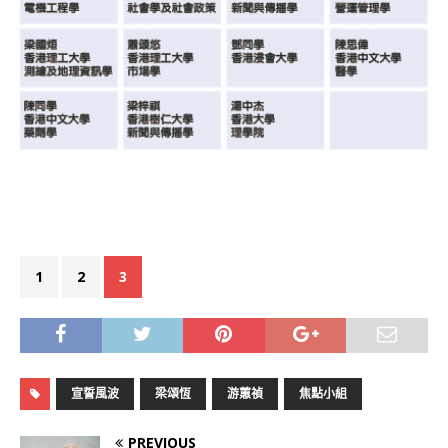
1
2
3
宣誓風波
梁頌恆
‎游蕙禎
焦點小組
PREVIOUS