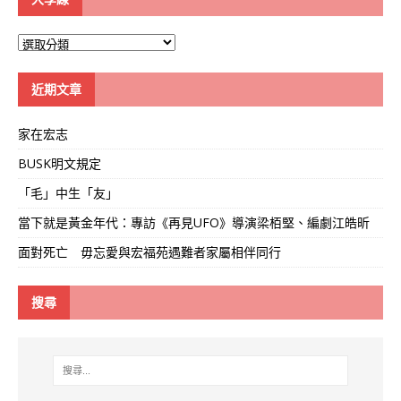
大
學
線
近期文章
家在宏志
BUSK明文規定
「毛」中生「友」
當下就是黃金年代：專訪《再見UFO》導演梁栢堅、編劇江皓昕
面對死亡 毋忘愛與宏福苑遇難者家屬相伴同行
搜尋