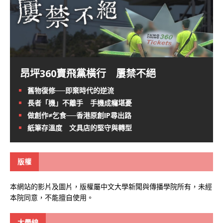
昂坪360賣飛黨橫行 屢禁不絕
舊物復修──即棄時代的逆流
長者「機」不離手 手機成癮堪憂
做創作≠乞食──香港原創IP尋出路
紙筆存溫度 文具店的堅守與轉型
版權
本網站的影片及圖片，版權屬中文大學新聞與傳播學院所有，未經
本院同意，不能擅自使用。
大學線