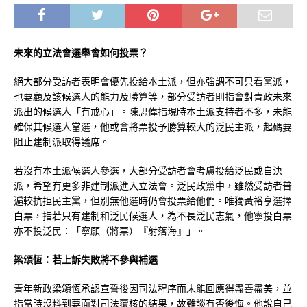
未來的立法會選舉會如何投票？
絕大部分受訪者表明會優先投給本土派，但亦強調不可只看黨派，
也要顧及該候選人的能力及勝算等，部分受訪者則指會對青政未來
派出的候選人「有戒心」。陳思偉指現時本土派支持者不多，未能
確保其候選人當選，他或會將票投予勝算較大的泛民主派，起碼要
阻止建制派取得議席。
若沒有本土派候選人參選，大部分受訪者會考慮投給泛民或自決
派，希望有更多非建制派進入立法會。泛民政黨中，雖然受訪者普
遍較抗拒民主黨，但別無他選時仍會投票給他們。唯獨黃裕亨選擇
白票，指若只有建制和泛民候選人，為不長泛民志氣，他寧投白票
亦不投泛民：「寧願（將票）『射落海』」。
梁頌恆：若上訴失敗將不參與補選
青年新政梁頌恆承認宣誓後因司法程序而未能回應得盡善盡美，並
指當時沒料到要面對司法覆核的結果，故難談有否後悔。他說自己