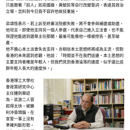
只是跟著「前人」如梁國雄、黃毓民等自行改變誓詞，表達其政治
立場，怎料到今日竟不容許他故技重施。
梁頌恆表示，若上訴至終審法院都失敗，將不會參與補選或助選，
他坦言，即使他支持另一個人參選，代表自己進入立法會，也不能
保證他能過到選舉主任那關，最後可能像他一樣被控告，甚至破
產。
他不擔心本土派會失去支持，亦相信本土思想終將成為主流，但對
香港的未來感到悲觀，他說：「時間並不在我們這邊。本土思想的
主要支持者確是年輕人，但我們見到香港淪落的速度，似乎遠比這
群年輕人長大的速度快。」
香港理工大學社
會政策研究中心
主任鍾劍華認
為，梁游二人冒
起得太快，被勝
利沖昏頭腦，在
宣誓一事上沒有
準確判斷形勢。