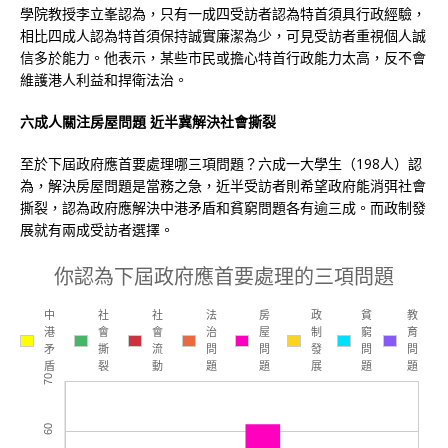
學院教授李立峯認為，只有一成四受訪者認為特首須具行政經驗，
相比四成人認為特首須保持誠實廉潔為少，可見受訪者重視個人誠
信多於能力。他表示，某些市民或擔心特首行政能力太高，反不會
維護港人利益和捍衛法治。
六成人關注房屋問題 近半冀解決社會撕裂
至於下屆政府應首要處理哪三項問題？六成一大學生（198人）認
為，解決房屋問題是當務之急，近半受訪者則希望政府能消弭社會
撕裂，認為政府應解決中港矛盾和貧窮問題各有逾三成。而政制發
展就有兩成受訪者選擇。
你認為下屆政府應首要處理的三項問題
中
社
社
法
房
政
貧
教
港
會
會
治
屋
制
窮
育
矛
撕
流
問
問
發
問
問
盾
裂
動
題
題
展
題
題