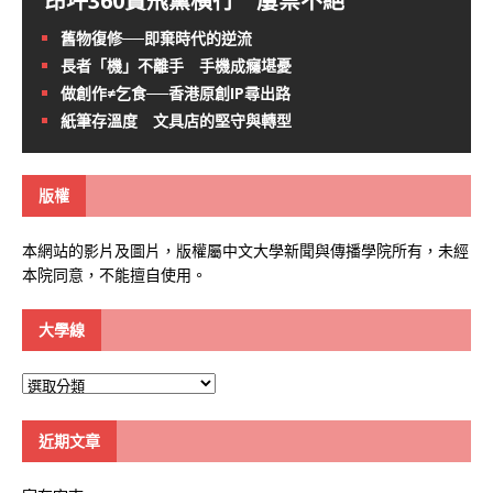
昂坪360賣飛黨橫行 屢禁不絕
舊物復修──即棄時代的逆流
長者「機」不離手 手機成癮堪憂
做創作≠乞食──香港原創IP尋出路
紙筆存溫度 文具店的堅守與轉型
版權
本網站的影片及圖片，版權屬中文大學新聞與傳播學院所有，未經
本院同意，不能擅自使用。
大學線
大
學
線
近期文章