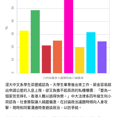
浸大中文系學生梁健威認為，大學生畢業後出來工作，薪金容易超
出申請公屋的入息上限，卻又負擔不起高昂的私樓樓價︰「要為一
個家苦苦掙扎，香港人難以過得快樂。」中大法律系四年級生何小
荷認為，社會撕裂讓人越趨偏激，在討論政治議題時傾向人身攻
擊，現時和同輩溝通時會避談政治，以防爭拗。