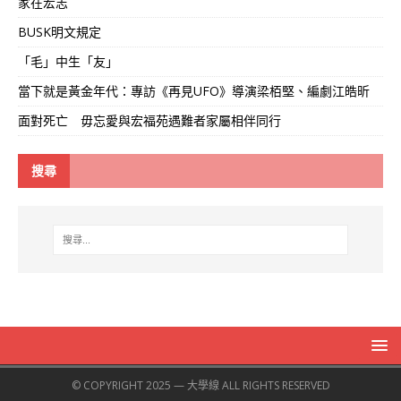
家在宏志
BUSK明文規定
「毛」中生「友」
當下就是黃金年代：專訪《再見UFO》導演梁栢堅、編劇江皓昕
面對死亡 毋忘愛與宏福苑遇難者家屬相伴同行
搜尋
© COPYRIGHT 2025 — 大學線 ALL RIGHTS RESERVED