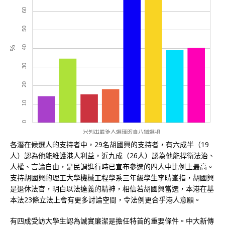
各潛在候選人的支持者中，29名胡國興的支持者，有六成半（19
人）認為他能維護港人利益，近九成（26人）認為他能捍衛法治、
人權、言論自由，是民調進行時已宣布參選的四人中比例上最高。
支持胡國興的理工大學機械工程學系三年級學生李晴峯指，胡國興
是退休法官，明白以法達義的精神，相信若胡國興當選，本港在基
本法23條立法上會有更多討論空間，令法例更合乎港人意願。
有四成受訪大學生認為誠實廉潔是擔任特首的重要條件。中大新傳