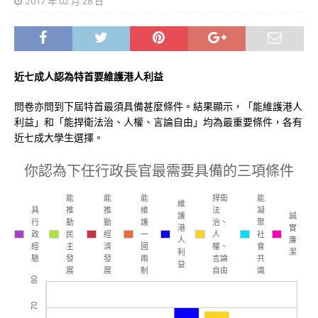
2017 年 02 月 28 日
近七成人認為特首要維護港人利益
問卷亦問到下屆特首最須具備甚麼條件。結果顯示，「能維護港人
利益」和「能捍衛法治、人權、言論自由」均為最重要條件，各有
近七成大學生選擇。
你認為下任行政長官最需要具備的三項條件
能
能
能
捍衛
能
維
具
推
推
維
法
凝
護
誠
行
動
動
護
治、
聚
港
實
政
民
經
一
人
社
人
廉
經
主
濟
國
權、
會
利
潔
驗
發
發
兩
言論
共
益
展
展
制
自由
識