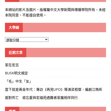
本網站的影片及圖片，版權屬中文大學新聞與傳播學院所有，未經
本院同意，不能擅自使用。
大學線
大
學
線
近期文章
家在宏志
BUSK明文規定
「毛」中生「友」
當下就是黃金年代：專訪《再見UFO》導演梁栢堅、編劇江皓昕
面對死亡 毋忘愛與宏福苑遇難者家屬相伴同行