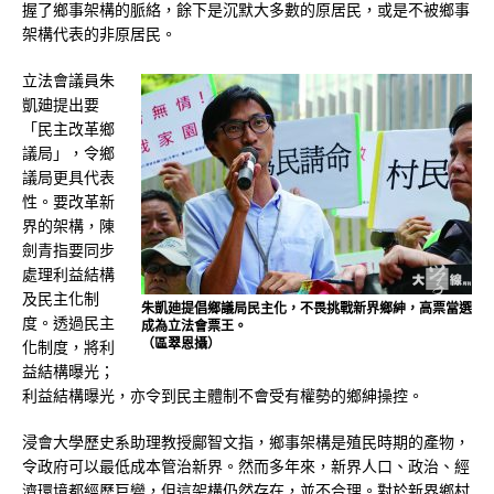
握了鄉事架構的脈絡，餘下是沉默大多數的原居民，或是不被鄉事
架構代表的非原居民。
立法會議員朱
凱廸提出要
「民主改革鄉
議局」，令鄉
議局更具代表
性。要改革新
界的架構，陳
劍青指要同步
處理利益結構
及民主化制
朱凱廸提倡鄉議局民主化，不畏挑戰新界鄉紳，高票當選
度。透過民主
成為立法會票王。
（區翠恩攝）
化制度，將利
益結構曝光；
利益結構曝光，亦令到民主體制不會受有權勢的鄉紳操控。
浸會大學歷史系助理教授鄺智文指，鄉事架構是殖民時期的產物，
令政府可以最低成本管治新界。然而多年來，新界人口、政治、經
濟環境都經歷巨變，但這架構仍然存在，並不合理。對於新界鄉村