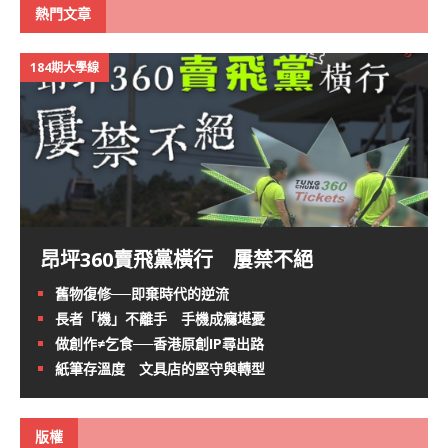
熱門文章
184期大學線
昂坪360賣飛黨橫行 屢禁不絕
舊物復修──即棄時代的逆流
長者「機」不離手 手機成癮堪憂
做創作≠乞食──香港原創IP尋出路
紙筆存溫度 文具店的堅守與轉型
版權