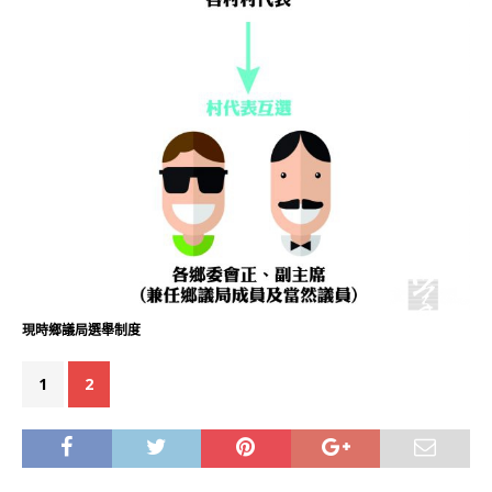
現時鄉議局選舉制度
1
2