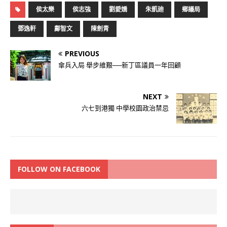
侯太樂
侯志強
劉愛嬌
朱凱廸
鄉議局
鄧逸軒
鄺智文
陳劍青
PREVIOUS
傘兵入局 舉步維艱──新丁區議員一年回顧
NEXT
六七到港獨 中學校園政治禁忌
FOLLOW ON FACEBOOK