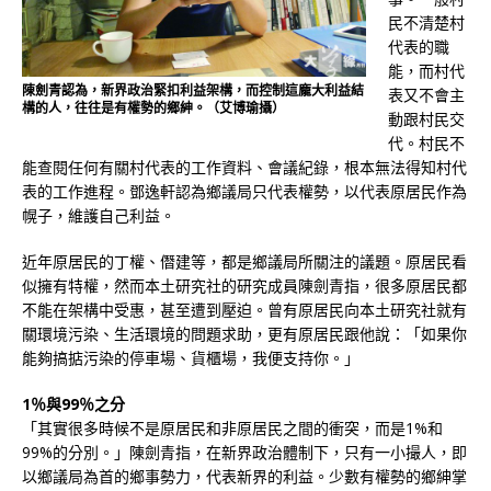
民不清楚村
代表的職
能，而村代
陳劍青認為，新界政治緊扣利益架構，而控制這龐大利益結
表又不會主
構的人，往往是有權勢的鄉紳。（艾博瑜攝）
動跟村民交
代。村民不
能查閱任何有關村代表的工作資料、會議紀錄，根本無法得知村代
表的工作進程。鄧逸軒認為鄉議局只代表權勢，以代表原居民作為
幌子，維護自己利益。
近年原居民的丁權、僭建等，都是鄉議局所關注的議題。原居民看
似擁有特權，然而本土研究社的研究成員陳劍青指，很多原居民都
不能在架構中受惠，甚至遭到壓迫。曾有原居民向本土研究社就有
關環境污染、生活環境的問題求助，更有原居民跟他說：「如果你
能夠搞掂污染的停車場、貨櫃場，我便支持你。」
1％與99％之分
「其實很多時候不是原居民和非原居民之間的衝突，而是1%和
99%的分別。」陳劍青指，在新界政治體制下，只有一小撮人，即
以鄉議局為首的鄉事勢力，代表新界的利益。少數有權勢的鄉紳掌