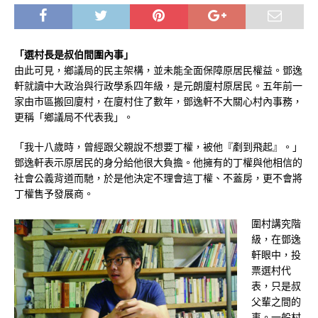
「選村長是叔伯間圍內事」
由此可見，鄉議局的民主架構，並未能全面保障原居民權益。鄧逸
軒就讀中大政治與行政學系四年級，是元朗廈村原居民。五年前一
家由市區搬回廈村，在廈村住了數年，鄧逸軒不大關心村內事務，
更稱「鄉議局不代表我」。
「我十八歲時，曾經跟父親說不想要丁權，被他『剷到飛起』。」
鄧逸軒表示原居民的身分給他很大負擔。他擁有的丁權與他相信的
社會公義背道而馳，於是他決定不理會這丁權、不蓋房，更不會將
丁權售予發展商。
圍村講究階
級，在鄧逸
軒眼中，投
票選村代
表，只是叔
父輩之間的
事。一般村