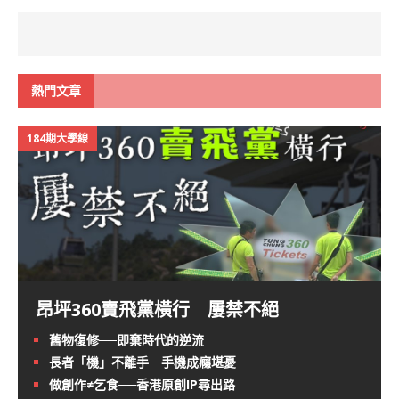
熱門文章
184期大學線
昂坪360賣飛黨橫行 屢禁不絕
舊物復修──即棄時代的逆流
長者「機」不離手 手機成癮堪憂
做創作≠乞食──香港原創IP尋出路