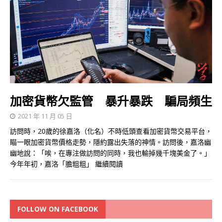
加密貨幣欠監管 暴升暴跌 騙局頻生
2021 年 11 月 05 日
訪問時，20歲的徐嘉洛（化名）不時低頭查看加密貨幣交易平台，
瞄一眼加密貨幣價格走勢，隱約露出失落的神情。訪問後，嘉洛幽
幽地說：「唉，在專注做訪問的同時，我也輸掉幾千塊美金了。」
今年年初，嘉洛「膽粗粗」
繼續閱讀
FOLLOW ON FACEBOOK