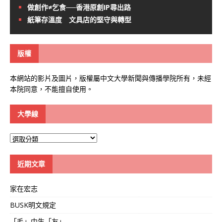
做創作≠乞食──香港原創IP尋出路
紙筆存溫度 文具店的堅守與轉型
版權
本網站的影片及圖片，版權屬中文大學新聞與傳播學院所有，未經
本院同意，不能擅自使用。
大學線
大
學
線
近期文章
家在宏志
BUSK明文規定
「毛」中生「友」