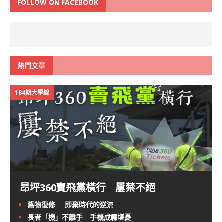
FOLLOW ON FACEBOOK
熱門文章
184期大學線
昂坪360賣飛黨橫行 屢禁不絕
舊物復修──即棄時代的逆流
長者「機」不離手 手機成癮堪憂