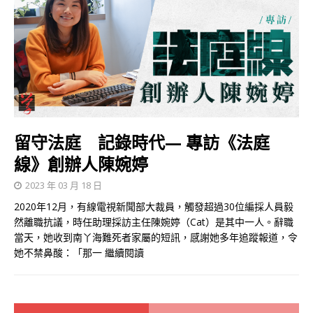
留守法庭 記錄時代— 專訪《法庭
線》創辦人陳婉婷
2023 年 03 月 18 日
2020年12月，有線電視新聞部大裁員，觸發超過30位編採人員毅
然離職抗議，時任助理採訪主任陳婉婷（Cat）是其中一人。辭職
當天，她收到南丫海難死者家屬的短訊，感謝她多年追蹤報道，令
她不禁鼻酸：「那一
繼續閱讀