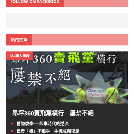
FOLLOW ON FACEBOOK
熱門文章
184期大學線
昂坪360賣飛黨橫行 屢禁不絕
舊物復修──即棄時代的逆流
長者「機」不離手 手機成癮堪憂