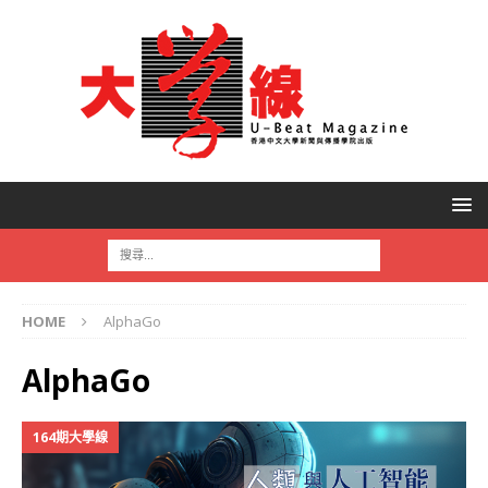
HOME
AlphaGo
AlphaGo
164期大學線