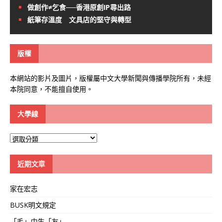
做創作≠乞食──香港原創IP尋出路
紙筆存溫度 文具店的堅守與轉型
版權
本網站的影片及圖片，版權屬中文大學新聞與傳播學院所有，未經
本院同意，不能擅自使用。
大學線
大
學
線
近期文章
家在宏志
BUSK明文規定
「毛」中生「友」