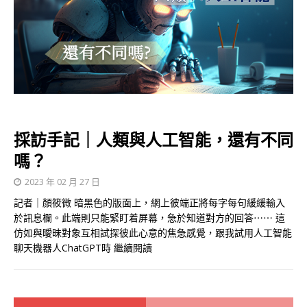
採訪手記｜人類與人工智能，還有不同
嗎？
2023 年 02 月 27 日
記者｜顏筱微 暗黑色的版面上，網上彼端正將每字每句緩緩輸入
於訊息欄。此端則只能緊盯着屏幕，急於知道對方的回答⋯⋯ 這
仿如與曖昧對象互相試探彼此心意的焦急感覺，跟我試用人工智能
聊天機器人ChatGPT時
繼續閱讀