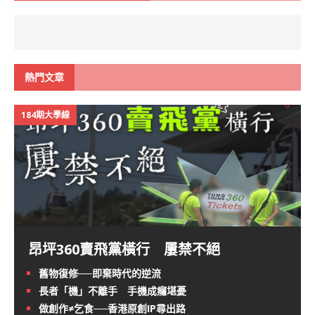
熱門文章
184期大學線
昂坪360賣飛黨橫行 屢禁不絕
舊物復修──即棄時代的逆流
長者「機」不離手 手機成癮堪憂
做創作≠乞食──香港原創IP尋出路