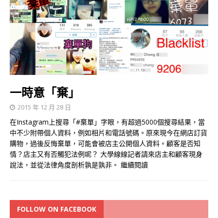
一時意「棄」
2015 年 12 月 28 日
在Instagram上搜尋「#棄單」字眼，有超過5000個搜尋結果，當
中不少附帶個人資料，例如相片和電話號碼。原來現今在網店訂貨
購物，過後反悔棄單，可能會被店主公開個人資料。顧客是否知
情？店主又有否觸犯法例呢？ 大學線線記者請來店主和顧客現身
說法，並從法律角度剖析孰是孰非。
繼續閱讀
FOLLOW ON FACEBOOK