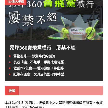
184期大學線
昂坪360賣飛黨橫行 屢禁不絕
舊物復修──即棄時代的逆流
長者「機」不離手 手機成癮堪憂
做創作≠乞食──香港原創IP尋出路
紙筆存溫度 文具店的堅守與轉型
版權
本網站的影片及圖片，版權屬中文大學新聞與傳播學院所有，未經
本院同意，不能擅自使用。