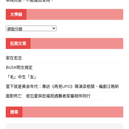
大學線
大
學
線
近期文章
家在宏志
BUSK明文規定
「毛」中生「友」
當下就是黃金年代：專訪《再見UFO》導演梁栢堅、編劇江皓昕
面對死亡 毋忘愛與宏福苑遇難者家屬相伴同行
搜尋