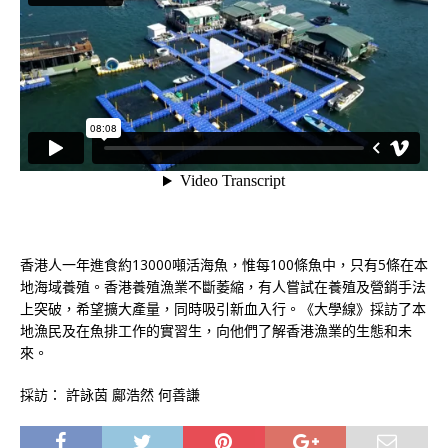
香港人一年進食約13000噸活海魚，惟每100條魚中，只有5條在本
地海域養殖。香港養殖漁業不斷萎縮，有人嘗試在養殖及營銷手法
上突破，希望擴大產量，同時吸引新血入行。《大學線》採訪了本
地漁民及在魚排工作的實習生，向他們了解香港漁業的生態和未
來。
採訪： 許詠茵 鄺浩然 何善謙