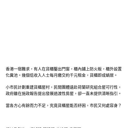
香港一宿難求，有人在貨櫃鑿出門窗，櫃內鋪上防火板，櫃外設置
化糞池。幾個低收入人士每月繳交約千元租金，貨櫃即成蝸居。
小市民計劃重建貨櫃屋村，民間團體遠赴荷蘭研究組合屋可行性，
政府雖在施政報告提出發展過渡性房屋，卻一直未提供清晰指引。
當各方心有餘而力不足，究竟貨櫃屋能否紓困，市民又何處容身？