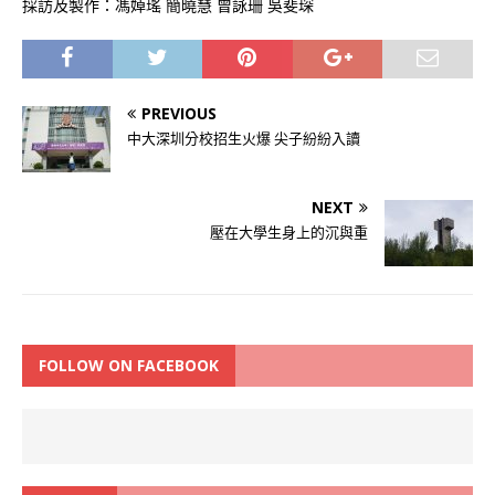
採訪及製作：馮婥瑤 簡曉慧 曾詠珊 吳斐琛
PREVIOUS
中大深圳分校招生火爆 尖子紛紛入讀
NEXT
壓在大學生身上的沉與重
FOLLOW ON FACEBOOK