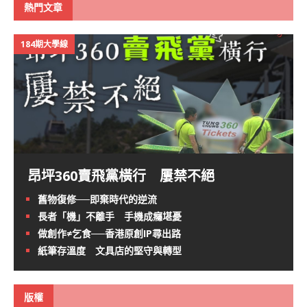
熱門文章
184期大學線
昂坪360賣飛黨橫行 屢禁不絕
舊物復修──即棄時代的逆流
長者「機」不離手 手機成癮堪憂
做創作≠乞食──香港原創IP尋出路
紙筆存溫度 文具店的堅守與轉型
版權