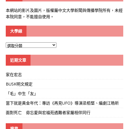
本網站的影片及圖片，版權屬中文大學新聞與傳播學院所有，未經
本院同意，不能擅自使用。
大學線
大
學
線
近期文章
家在宏志
BUSK明文規定
「毛」中生「友」
當下就是黃金年代：專訪《再見UFO》導演梁栢堅、編劇江皓昕
面對死亡 毋忘愛與宏福苑遇難者家屬相伴同行
搜尋