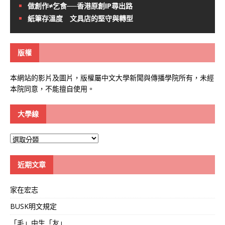
做創作≠乞食──香港原創IP尋出路
紙筆存溫度 文具店的堅守與轉型
版權
本網站的影片及圖片，版權屬中文大學新聞與傳播學院所有，未經
本院同意，不能擅自使用。
大學線
大
學
線
近期文章
家在宏志
BUSK明文規定
「毛」中生「友」