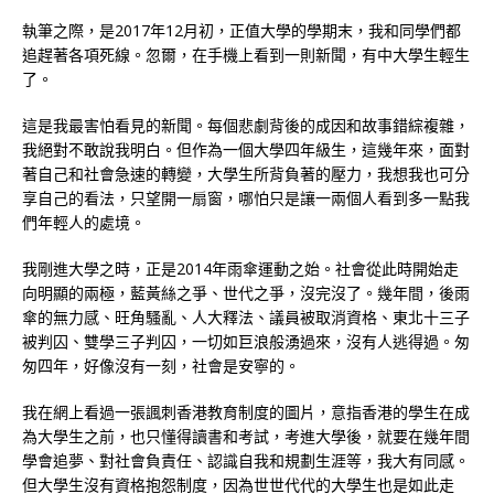
執筆之際，是2017年12月初，正值大學的學期末，我和同學們都
追趕著各項死線。忽爾，在手機上看到一則新聞，有中大學生輕生
了。
這是我最害怕看見的新聞。每個悲劇背後的成因和故事錯綜複雜，
我絕對不敢說我明白。但作為一個大學四年級生，這幾年來，面對
著自己和社會急速的轉變，大學生所背負著的壓力，我想我也可分
享自己的看法，只望開一扇窗，哪怕只是讓一兩個人看到多一點我
們年輕人的處境。
我剛進大學之時，正是2014年雨傘運動之始。社會從此時開始走
向明顯的兩極，藍黃絲之爭、世代之爭，沒完沒了。幾年間，後雨
傘的無力感、旺角騷亂、人大釋法、議員被取消資格、東北十三子
被判囚、雙學三子判囚，一切如巨浪般湧過來，沒有人逃得過。匆
匆四年，好像沒有一刻，社會是安寧的。
我在網上看過一張諷刺香港教育制度的圖片，意指香港的學生在成
為大學生之前，也只懂得讀書和考試，考進大學後，就要在幾年間
學會追夢、對社會負責任、認識自我和規劃生涯等，我大有同感。
但大學生沒有資格抱怨制度，因為世世代代的大學生也是如此走