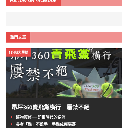
FOLLOW ON FACEBOOK
熱門文章
184期大學線
昂坪360賣飛黨橫行 屢禁不絕
舊物復修──即棄時代的逆流
長者「機」不離手 手機成癮堪憂