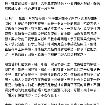
過，社會都已經一團糟，大學生作為精英，花著納稅人的錢，好應
該撥亂反正，還香港社會一片寧靜。
2016年，校園一片愁雲慘霧。當學生承擔不了壓力，悲劇發生的
時候，社會給予的並非體諒，而是一個又一個的標籤，抗逆力低、
沒做好生涯規劃、對不起父母的不孝子女、一點壓力也承受不住的
廢青。當時有一宗新聞令我印象深刻，有中學生向教育局局長請
願，要求政府正視學童自殺和普教中等問題，學子攔截吳克儉的坐
駕，情況混亂，有學生落淚，呼叫吳克儉下車接收請願信，但他一
直留在車上用手機，其後被大眾指責其處理手法，他以「欲加之
罪，何患無辭」回應。原來一切都是年輕人自身的問題。
朋友曾經打趣說道，幾十年後，當我們都老去，成為社會的棟樑，
我們便可創建一個包容、和而不同的社會，屆時世代之爭就會消失
不見，我們的後輩也不用經歷社會撕裂之苦。這種想法當然不切實
際，人和人之間定必存在價值觀上的分歧，要是社會上只剩下一種
意見，你也會害怕吧。我們只是希望社會容得下不同的聲音，不願
看見香港的制度逐漸崩塌，程序公義消失不見，可惜，幾十年後，
「香港」這個地方，也許不復存在吧。
大學生要背負的，一點也不輕。希望社會上的長輩，每次批判學生