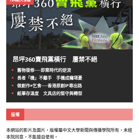
184期大學線
昂坪360賣飛黨橫行 屢禁不絕
舊物復修──即棄時代的逆流
長者「機」不離手 手機成癮堪憂
做創作≠乞食──香港原創IP尋出路
紙筆存溫度 文具店的堅守與轉型
版權
本網站的影片及圖片，版權屬中文大學新聞與傳播學院所有，未經
本院同意，不能擅自使用。