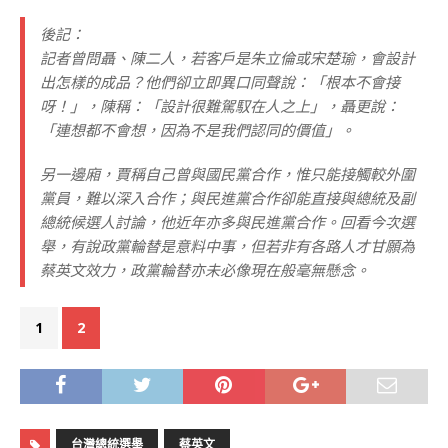
後記：
記者曾問聶、陳二人，若客戶是朱立倫或宋楚瑜，會設計
出怎樣的成品？他們卻立即異口同聲說：「根本不會接
呀！」，陳稱：「設計很難駕馭在人之上」，聶更說：
「連想都不會想，因為不是我們認同的價值」。
另一邊廂，賈稱自己曾與國民黨合作，惟只能接觸較外圍
黨員，難以深入合作；與民進黨合作卻能直接與總統及副
總統候選人討論，他近年亦多與民進黨合作。回看今次選
舉，有說政黨輪替是意料中事，但若非有各路人才甘願為
蔡英文效力，政黨輪替亦未必像現在般毫無懸念。
1
2
台灣總統選舉
蔡英文