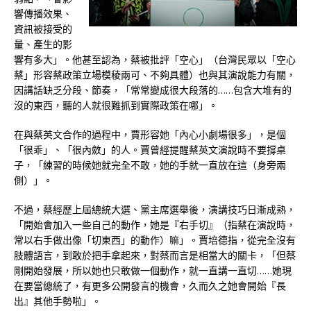
響傳播效果、
資訊被接受的
量、產生的影
響有多大」。他甚至認為，蔡被批評「空心」（台灣民眾以「空心
蔡」形容蔡政策立場模稜兩可、不夠具體）也與其演說能力有關，
因講話缺乏分段、節奏，「常常變成很大段落的……包含大堆有的
沒的東西，聽的人就很難抓到實際政策在哪」。
在與蔡英文合作的過程中，賈形容她「內心小劇場很多」，是個
「很乖」、「很內斂」的人。賈曾經提醒蔡英文演說時不要撐桌
子，「練習的時候她就完全不敢，她的手就一直放在這（身旁兩
側）」。
不過，蔡經歷上屆總統大選、黨主席選舉後，演講技巧日漸成熟，
「開始會加入一些自己的動作，她是『右手切』（指蔡在演說時，
常以右手做出像「切東西」的動作）嘛」。賈培德指，從完全沒有
肢體語言，到敢於把手拿起來，對蔡而言是相當大的關卡，「但蔡
剛開始發展，所以她也只敢做一個動作，就一直講一直切……她現
在要當總統了，有更多公開發言的機會，久而久之她會開始『長
出』其他手勢啦」。