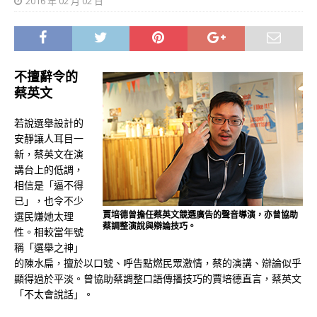
2016 年 02 月 02 日
不擅辭令的
蔡英文
若說選舉設計的
安靜讓人耳目一
新，蔡英文在演
講台上的低調，
相信是「逼不得
已」，也令不少
賈培德曾擔任蔡英文競選廣告的聲音導演，亦曾協助
選民嫌她太理
蔡調整演說與辯論技巧。
性。相較當年號
稱「選舉之神」
的陳水扁，擅於以口號、呼告點燃民眾激情，蔡的演講、辯論似乎
顯得過於平淡。曾協助蔡調整口語傳播技巧的賈培德直言，蔡英文
「不太會說話」。