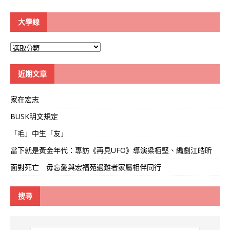
大學線
大
學
線
近期文章
家在宏志
BUSK明文規定
「毛」中生「友」
當下就是黃金年代：專訪《再見UFO》導演梁栢堅、編劇江皓昕
面對死亡 毋忘愛與宏福苑遇難者家屬相伴同行
搜尋