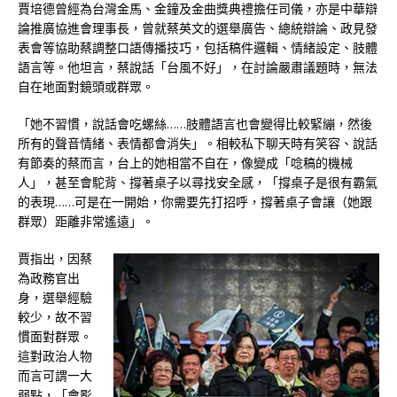
賈培德曾經為台灣金馬、金鐘及金曲獎典禮擔任司儀，亦是中華辯
論推廣協進會理事長，曾就蔡英文的選舉廣告、總統辯論、政見發
表會等協助蔡調整口語傳播技巧，包括稿件邏輯、情緒設定、肢體
語言等。他坦言，蔡說話「台風不好」，在討論嚴肅議題時，無法
自在地面對鏡頭或群眾。
「她不習慣，說話會吃螺絲……肢體語言也會變得比較緊繃，然後
所有的聲音情緒、表情都會消失」。相較私下聊天時有笑容、說話
有節奏的蔡而言，台上的她相當不自在，像變成「唸稿的機械
人」，甚至會駝背、撐著桌子以尋找安全感，「撐桌子是很有霸氣
的表現……可是在一開始，你需要先打招呼，撐著桌子會讓（她跟
群眾）距離非常遙遠」。
賈指出，因蔡
為政務官出
身，選舉經驗
較少，故不習
慣面對群眾。
這對政治人物
而言可謂一大
弱點，「會影