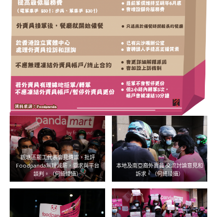
觀塘區罷工代表會見傳媒，批評
Foodpanda無理減薪，要求與平台
本地及南亞裔外賣員 交流討論意見和
談判。（何綺綾攝）
訴求。（何綺綾攝）