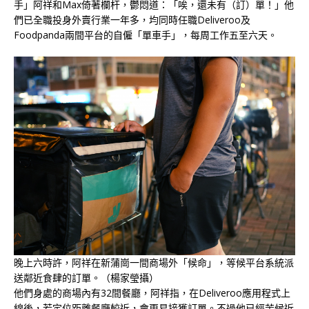
手」阿祥和Max倚著欄杆，鬱悶道：「唉，還未有（訂）單！」他
們已全職投身外賣行業一年多，均同時任職Deliveroo及
Foodpanda兩間平台的自僱「單車手」，每周工作五至六天。
晚上六時許，阿祥在新蒲崗一間商場外「候命」，等候平台系統派
送鄰近食肆的訂單。（楊家瑩攝）
他們身處的商場內有32間餐廳，阿祥指，在Deliveroo應用程式上
線後，若定位距離餐廳較近，會更易接獲訂單。不過他已經苦候近