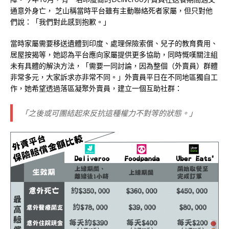
通意外身亡， 芝山稱當時平台雖有主動聯絡死者家屬，但只對他
們說：「我們對此感到抱歉。」
當時家屬需要移送遺體到印度、處理保險索償、兒子的教育費用、
居屋按揭等，她認為平台應向家屬提供更多協助，同時慨嘆關注組
未有具體的解決方法，「需要一同討論，因為整個（外賣員）群體
非常多元，大家訴求亦非常不同。」外賣員平日在不同地區獨自工
作，她希望透過落區凝聚外賣員，建立一個互助社群：
「之後或可團結起來反抗這種權力不對等的狀態。」