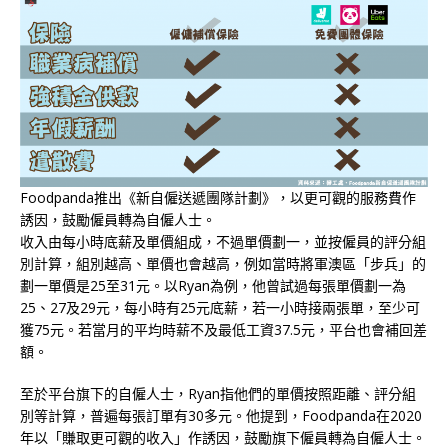
Foodpanda推出《新自僱送遞團隊計劃》，以更可觀的服務費作
誘因，鼓勵僱員轉為自僱人士。
收入由每小時底薪及單價組成，不過單價劃一，並按僱員的評分組
別計算，組別越高、單價也會越高，例如當時將軍澳區「步兵」的
劃一單價是25至31元。以Ryan為例，他曾試過每張單價劃一為
25、27及29元，每小時有25元底薪，若一小時接兩張單，至少可
獲75元。若當月的平均時薪不及最低工資37.5元，平台也會補回差
額。
至於平台旗下的自僱人士，Ryan指他們的單價按照距離、評分組
別等計算，普遍每張訂單有30多元。他提到，Foodpanda在2020
年以「賺取更可觀的收入」作誘因，鼓勵旗下僱員轉為自僱人士。