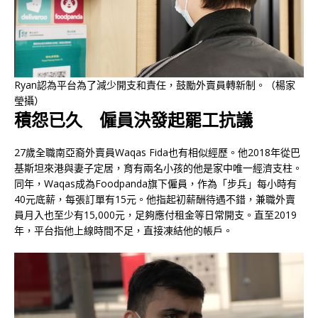
Ryan認為平台為了減少開支和責任，鼓勵外賣員轉新制。（楊家
瑩攝）
積怨已久 僱員決發起罷工抗議
27歲全職南亞裔外賣員Waqas Fida也有相似經歷。他2018年從巴
基斯坦來港與妻子定居，育有兩名小孩的他是家中唯一經濟支柱。
同年，Waqas成為Foodpanda旗下僱員，作為「步兵」每小時有
40元底薪，每張訂單有15元。他指起初薪酬待遇不錯，兼職外賣
員月入也至少有15,000元，足夠應付租金等日常開支。直至2019
年，平台指他上線時間不足，直接凍結他的帳戶。