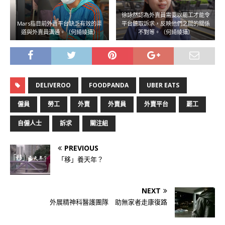
徐詠然認為外賣員需要以罷工才能令
Mars指目前外賣平台缺乏有效的渠
平台聽取訴求，反映他們之間的關係
道與外賣員溝通。（何綺綾攝）
不對等。（何綺綾攝）
DELIVEROO
FOODPANDA
UBER EATS
僱員
勞工
外賣
外賣員
外賣平台
罷工
自僱人士
訴求
關注組
PREVIOUS
「移」養天年？
NEXT
外展精神科醫護團隊 助無家者走康復路