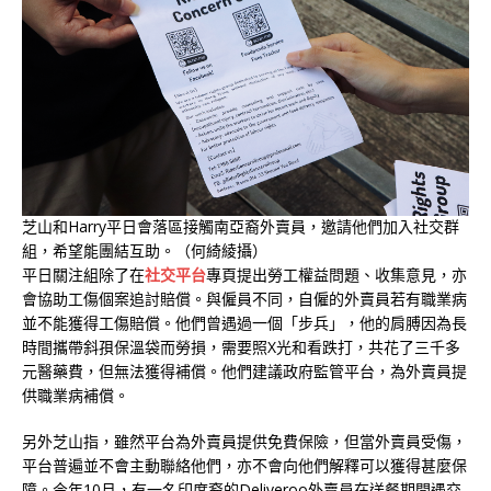
芝山和Harry平日會落區接觸南亞裔外賣員，邀請他們加入社交群
組，希望能團結互助。（何綺綾攝）
平日關注組除了在
社交平台
專頁提出勞工權益問題、收集意見，亦
會協助工傷個案追討賠償。與僱員不同，自僱的外賣員若有職業病
並不能獲得工傷賠償。他們曾遇過一個「步兵」，他的肩膊因為長
時間攜帶斜孭保溫袋而勞損，需要照X光和看跌打，共花了三千多
元醫藥費，但無法獲得補償。他們建議政府監管平台，為外賣員提
供職業病補償。
另外芝山指，雖然平台為外賣員提供免費保險，但當外賣員受傷，
平台普遍並不會主動聯絡他們，亦不會向他們解釋可以獲得甚麼保
障。今年10月，有一名印度裔的Deliveroo外賣員在送餐期間遇交