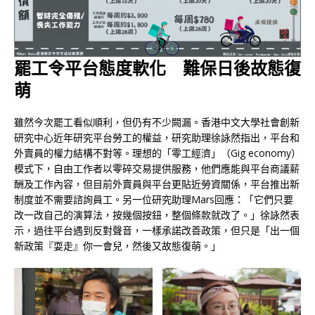
罷工令平台態度軟化
難保日後故態復
萌
雖然今次罷工看似順利，但仍有不少闕漏。香港中文大學社會創新
研究中心近年研究平台勞工的權益，研究助理徐詠然指出，平台和
外賣員的權力結構不對等。理想的「零工經濟」（Gig economy）
模式下，自由工作者以零碎交易提供服務，他們應能與平台商議薪
酬及工作內容，但目前外賣員與平台更貼近勞資關係，平台推出新
制度並不需要諮詢員工。另一位研究助理Mars回應：「它們只要
改一改自己的演算法，按幾個按鈕，整個條款就改了。」徐詠然表
示，過往平台遇到反對聲音，一樣承諾改善政策，但只是「出一個
新政策『耍走』你一會兒，然後又故態復萌。」