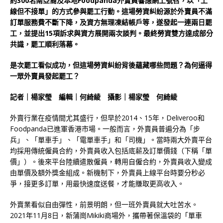
約300名南亞裔及本地Foodpanda外賣員響應網上號召，以「上
線但不接單」的方式參與罷工行動。這場勞資糾紛源於外賣員不滿
訂單服務費不斷下降，及資方無理凍結帳戶等，遂發起一連兩日罷
工，並提出15項訴求與資方展開兩次談判。最終勞資雙方達成部分
共識，罷工順利落幕。
是次罷工看似成功，但這場勞資糾紛背後蘊藏哪些問題？為何逼得
一眾外賣員發起罷工？
記者｜楊家瑩 編輯｜何綺綾 攝影｜楊家瑩 何綺綾
外賣行業在疫情間尤其盛行，但早於2014、15年，Deliveroo和
Foodpanda已進軍香港市場。一般而言，外賣員普遍分為「步
兵」、「單車手」、「電單車手」和「司機」。當時兩大外賣平台
均採用傳統僱員合約，外賣員收入包括底薪及訂單價錢（下稱「單
價」）。後來平台陸續遣散僱員，轉用自僱合約，外賣員收入變成
由單價及額外獎金組成。新機制下，外賣員上線平台時要分秒必
爭，接更多訂單，用最快速度送餐，才能賺取更高收入。
外賣業看似自由彈性，前景明朗，但一班外賣員就大吐苦水。
2021年11月8日，新蒲崗Mikiki商場外，攜帶著保溫袋的「單車