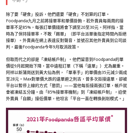
不對。」
除了要「硬食」投訴，他們還要「硬食」不划算的訂單。
Foodpanda九月之前將接單率和單價掛鉤，若外賣員每兩周的接
單率不足85%，每張訂單價錢將會下調至20至30元。阿祥指，當
時為了保持接單率，不敢「踢單」（即平台派單後指定時間內拒絕
接單）。外賣員在網上表達反對聲音，並號召其他外賣員到公司談
判，最後Foodpanda今年9月取消政策。
但取而代之的卻是「凍結帳戶制」。他們留意到Foodpanda的單
價從9月起開始下降，當中遠程訂單（下稱「遠單」）尤為嚴重。
阿祥以新蒲崗送到黃大仙為例，「單車手」的單價由35元減少兩成
至28元。Max對單價大跌的遠單避之則吉，曾多次拒接遠單，卻被
平台以暫停上線的方式「懲罰」——當他每拒接兩張訂單，帳戶就
會被凍結五分鐘。由「85%接單率機制」到「凍結帳戶制」，迫使
外賣員「自願」接低價單，他坦言「平台一直在轉換剝削模式。」