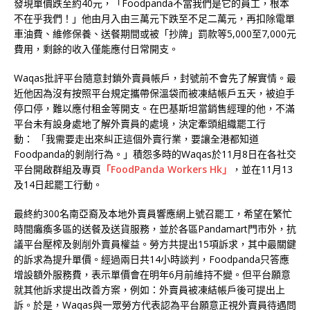
發現單價跌至約40元，「Foodpanda不當我們是它的員工，根本
不在乎我們！」他由月入由三萬元下跌至不足二萬元，再扣除電單
車油費、維修保養、送餐期間或被「抄牌」罰款等5,000至7,000元
費用，剩餘的收入僅能應付日常開支。
Waqas批評平台隨意封鎖外賣員帳戶，封號前不會先了解實情。最
近他因為沒有按照平台規定攜帶保溫袋而被凍結帳戶五天，被迫手
停口停，難以應付租金等開支。在巴基斯坦當銷售經理的他，不滿
平台未有設身處地了解外賣員的處境，決定牽頭組織罷工行
動： 「我需要走出來糾正這個外賣行業，要讓全港都知道
Foodpanda的剝削行為。」積怨多時的Waqas於11月8日在各社交
平台開啟群組及專頁
「FoodPanda Workers Hk」
，並在11月13
及14日起罷工行動。
最終約300名南亞裔及本地外賣員響應網上號召罷工，希望在繁忙
時間癱瘓多區的送餐及送貨服務，並於各區Pandamart門市外，抗
議平台壓榨及剝削外賣員權益。勞方共提出15項訴求，其中最關鍵
的訴求為提升單價。經過兩日共14小時談判，Foodpanda只答應
增設額外服務費，表示單價會在明年6月前維持不變。但平台願意
就其他訴求提出改善方案，例如：外賣員被凍結帳戶後可提出上
訴。於是，Waqas與一眾勞方代表認為平台願意正視外賣員待遇問