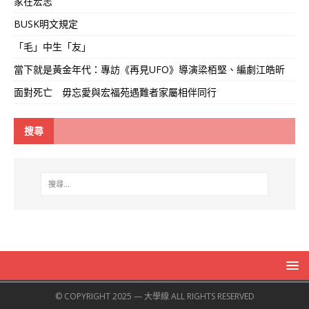
家在宏志
BUSK明文規定
「毛」中生「友」
當下就是黃金年代：專訪《再見UFO》導演梁栢堅、編劇江皓昕
面對死亡 毋忘愛與宏福苑遇難者家屬相伴同行
搜尋
© COPYRIGHT 2025 — 大學線 ALL RIGHTS RESERVED