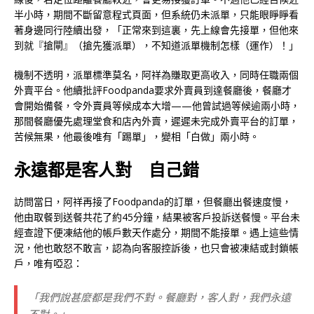
半小時，期間不斷留意程式頁面，但系統仍未派單，只能眼睜睜看
著身邊同行陸續出發，「正常來到這裏，先上線會先接單，但他來
到就『搶閘』（搶先獲派單），不知道派單機制怎樣（運作）！」
機制不透明，派單標準莫名，阿祥為賺取更高收入，同時任職兩個
外賣平台。他續批評Foodpanda要求外賣員到達餐廳後，餐廳才
會開始備餐，令外賣員等候成本大增——他曾試過等候逾兩小時，
那間餐廳優先處理堂食和店內外賣，遲遲未完成外賣平台的訂單，
苦候無果，他最後唯有「踢單」，變相「白做」兩小時。
永遠都是客人對 自己錯
訪問當日，阿祥再接了Foodpanda的訂單，但餐廳出餐速度慢，
他由取餐到送餐共花了約45分鐘，結果被客戶投訴送餐慢。平台未
經查證下便凍結他的帳戶數天作處分，期間不能接單。遇上這些情
況，他也敢怒不敢言，認為向客服控訴後，也只會被凍結或封鎖帳
戶，唯有啞忍：
「我們說甚麼都是我們不對。餐廳對，客人對，我們永遠