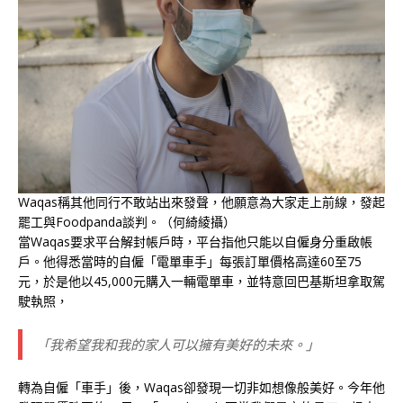
Waqas稱其他同行不敢站出來發聲，他願意為大家走上前線，發起
罷工與Foodpanda談判。（何綺綾攝）
當Waqas要求平台解封帳戶時，平台指他只能以自僱身分重啟帳
戶。他得悉當時的自僱「電單車手」每張訂單價格高達60至75
元，於是他以45,000元購入一輛電單車，並特意回巴基斯坦拿取駕
駛執照，
「我希望我和我的家人可以擁有美好的未來。」
轉為自僱「車手」後，Waqas卻發現一切非如想像般美好。今年他