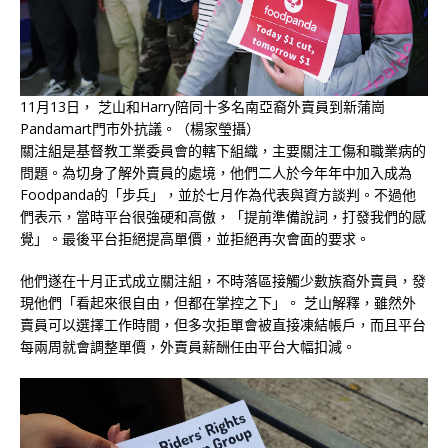
11月13日， 芝山和Harry陪同十多名南亞裔外賣員到新蒲崗
Pandamart門市外抗議。（楊家瑩攝）
關注組是基督教工業委員會的轄下組織，主要關注工傷和職業病的
問題。為切身了解外賣員的處境，他們二人於今年年中加入成為
Foodpanda的「步兵」，並於七月作為代表與資方談判。不過他
們表示，當時平台很強硬和高傲，「提前準備說詞，打發我們的感
覺」。最後平台拒絕提高單價，並拒絕再次會面的要求。
他們遂在十月正式成立關注組，不時落區接觸少數族裔外賣員，發
現他們「看起來很自由，但都在掌控之下」。 芝山解釋，雖然外
賣員可以選擇工作時間，但多次拒單會被直接凍結帳戶，而且平台
每兩周就會調整單價，外賣員薪酬任由平台大幅扣減。