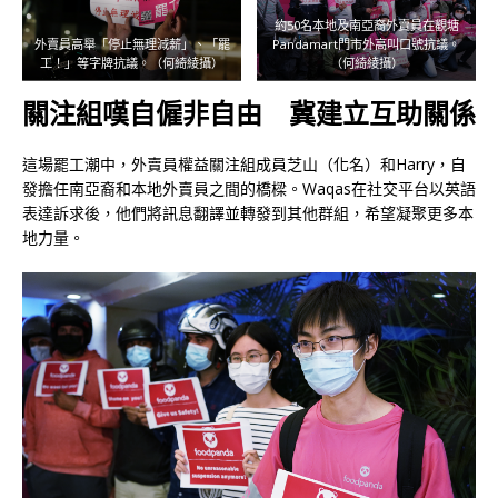
約50名本地及南亞裔外賣員在觀塘
外賣員高舉「停止無理減薪」、「罷
Pandamart門市外高叫口號抗議。
工！」等字牌抗議。（何綺綾攝）
（何綺綾攝）
關注組嘆自僱非自由 冀建立互助關係
這場罷工潮中，外賣員權益關注組成員芝山（化名）和Harry，自
發擔任南亞裔和本地外賣員之間的橋樑。Waqas在社交平台以英語
表達訴求後，他們將訊息翻譯並轉發到其他群組，希望凝聚更多本
地力量。