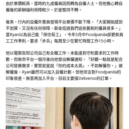
由於單價較高，當時約九成僱員因而轉為自僱人士。但他擔心轉自
僱後的薪酬福利保障較少，於是堅持不轉。
後來，行內的自僱外賣員發現平台單價不斷下降，「大家開始感到
不划算，又沒有任何保障，薪金低過我們這些舊制的僱員很多。」
當Ryan以為自己能「保住荀工」，今年5月中Foodpanda卻更新員
工工作準則，要求「步兵」每周至少在繁忙時間工作15小時。
他以電郵告知公司自己有全職工作，未能達到守則要求的工作時
數，但無奈平台一個月後向他發出解僱通知，「好聽一點就是配合
公司發展需求，實質就是說『你的成本太高』，不如解僱你。」被
解僱後，Ryan雖然可以加入自僱計劃，但他坦言對Foodpanda的
印象很差，無意再加入平台，目前主要接Deliveroo的訂單。