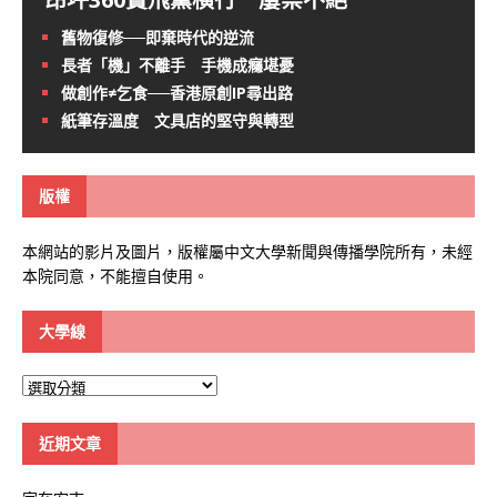
舊物復修──即棄時代的逆流
長者「機」不離手 手機成癮堪憂
做創作≠乞食──香港原創IP尋出路
紙筆存溫度 文具店的堅守與轉型
版權
本網站的影片及圖片，版權屬中文大學新聞與傳播學院所有，未經
本院同意，不能擅自使用。
大學線
大
學
線
近期文章